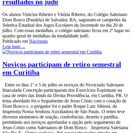
resultados no judô
Os alunos Vinicius Ribeiro e Vitória Ribeiro, do Colégio Salesiano
Dom Bosco (Paralela) de Salvador, BA, sagraram-se campeões da
Seletiva Estadual dos Jogos Escolares da Juventude no dia 20 de
julho. Com essas medalhas, o colégio salesiano ficou em 2º lugar no
quadro geral de medalhas da modalidade judô.
Publicado em
Nacionais
Leia mais ...
Noviços participam de retiro semestral
em Curitiba
Entre os dias 1° e 5 de julho os noviços do Noviciado Salesiano
Imaculada Conceição participaram dos Exercícios Espirituais na
casa de retiro das Irmãs da Divina Providência, em Curitiba, PR. O
tema abordado foi o Seguimento de Jesus Cristo com o coração de
Dom Bosco e, o pregador foi o padre Roque Luiz Sibioni, da
Inspetoria Nossa Senhora Auxiliadora de São Paulo. O retiro teve
diversos momentos de oração, conferências, deserto e partilha,
permitindo aos noviços aprofundar a opção pelo seguimento de
Jesus Cristo como Salesianos de Dom Bosco. Inspetoria Salesiana
São Pio X Outras notícias: Pré-noviciado realiza missão em