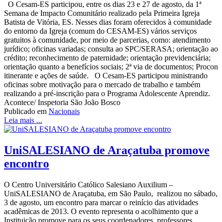
O Cesam-ES participou, entre os dias 23 e 27 de agosto, da 1ª
Semana de Impacto Comunitário realizado pela Primeira Igreja
Batista de Vitória, ES. Nesses dias foram oferecidos à comunidade
do entorno da Igreja (comum do CESAM-ES) vários serviços
gratuitos à comunidade, por meio de parcerias, como: atendimento
jurídico; oficinas variadas; consulta ao SPC/SERASA; orientação ao
crédito; reconhecimento de paternidade; orientação previdenciária;
orientação quanto a benefícios sociais; 2ª via de documentos; Procon
itinerante e ações de saúde. O Cesam-ES participou ministrando
oficinas sobre motivação para o mercado de trabalho e também
realizando a pré-inscrição para o Programa Adolescente Aprendiz.
Acontece/ Inspetoria São João Bosco
Publicado em
Nacionais
Leia mais ...
UniSALESIANO de Araçatuba promove
encontro
O Centro Universitário Católico Salesiano Auxilium –
UniSALESIANO de Araçatuba, em São Paulo, realizou no sábado,
3 de agosto, um encontro para marcar o reinício das atividades
acadêmicas de 2013. O evento representa o acolhimento que a
Instituição promove para os seus coordenadores, professores,