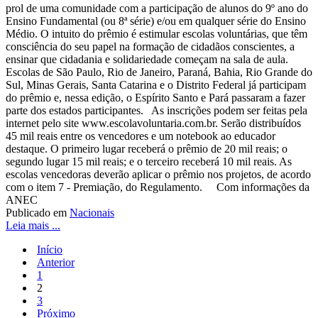
prol de uma comunidade com a participação de alunos do 9º ano do
Ensino Fundamental (ou 8ª série) e/ou em qualquer série do Ensino
Médio. O intuito do prêmio é estimular escolas voluntárias, que têm
consciência do seu papel na formação de cidadãos conscientes, a
ensinar que cidadania e solidariedade começam na sala de aula.
Escolas de São Paulo, Rio de Janeiro, Paraná, Bahia, Rio Grande do
Sul, Minas Gerais, Santa Catarina e o Distrito Federal já participam
do prêmio e, nessa edição, o Espírito Santo e Pará passaram a fazer
parte dos estados participantes. As inscrições podem ser feitas pela
internet pelo site www.escolavoluntaria.com.br. Serão distribuídos
45 mil reais entre os vencedores e um notebook ao educador
destaque. O primeiro lugar receberá o prêmio de 20 mil reais; o
segundo lugar 15 mil reais; e o terceiro receberá 10 mil reais. As
escolas vencedoras deverão aplicar o prêmio nos projetos, de acordo
com o item 7 - Premiação, do Regulamento. Com informações da
ANEC
Publicado em
Nacionais
Leia mais ...
Início
Anterior
1
2
3
Próximo