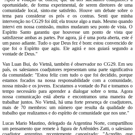
oportunidade, de forma experimental, de serem diretores de uma
comunidade local, sinto-me satisfeito. Houve um debate sobre o
tema para considerar os prós e os contras. Senti que minha
intervenção no CG29 foi útil; ela trouxe algo a mais. Mesmo quando
intervi em nossa comissão, muitos mudaram seu ponto de vista. O
Espírito Santo garantiu que houvesse um ponto de vista que
satisfizesse ambas as partes. Por agora, já é uma porta aberta, este é
um passo adiante. Tudo o que Deus fez é bom: estou convencido de
que foi o Espírito que agiu. Ele agirá e nos guiará segundo a
vontade de Deus."
Van Luan Bui, do Vietnã, também é observador no CG29. Em seu
país, os salesianos coadjutores representam uma parte significativa
da comunidade: "Estou feliz com tudo o que foi decidido, porque
estamos focados na nossa responsabilidade com a comunidade,
nossa missão e os jovens. Escutamos a vontade do Pai e tomamos o
tempo necessário para aprender a dialogar sobre o tema. Agora
nossa comunicação está aberta e encontramos uma maneira de
trabalhar juntos. No Vietnã, há uma forte presença de coadjutores,
mais de 70 membros: um número que resulta da qualidade do
trabalho que realizamos e do espírito de comunidade que nos une."
Lucas Mario Mautino, delegado da Argentina Norte, compartilhou
um pensamento que remete à figura de Artêmides Zatti, o salesiano
coadjutor argentino recentemente canonizado: "Acredito que