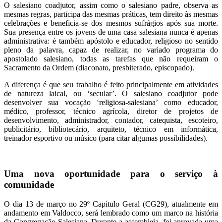
O salesiano coadjutor, assim como o salesiano padre, observa as
mesmas regras, participa das mesmas práticas, tem direito às mesmas
celebrações e beneficia-se dos mesmos sufrágios após sua morte.
Sua presença entre os jovens de uma casa salesiana nunca é apenas
administrativa: é também apóstolo e educador, religioso no sentido
pleno da palavra, capaz de realizar, no variado programa do
apostolado salesiano, todas as tarefas que não requeiram o
Sacramento da Ordem (diaconato, presbiterado, episcopado).
A diferença é que seu trabalho é feito principalmente em atividades
de natureza laical, ou ‘secular’. O salesiano coadjutor pode
desenvolver sua vocação ‘religiosa-salesiana’ como educador,
médico, professor, técnico agrícola, diretor de projetos de
desenvolvimento, administrador, contador, catequista, escoteiro,
publicitário, bibliotecário, arquiteto, técnico em informática,
treinador esportivo ou músico (para citar algumas possibilidades).
Uma nova oportunidade para o serviço à
comunidade
O dia 13 de março no 29º Capítulo Geral (CG29), atualmente em
andamento em Valdocco, será lembrado como um marco na história
da Congregação Salesiana. Durante a assembleia, foi aprovada uma