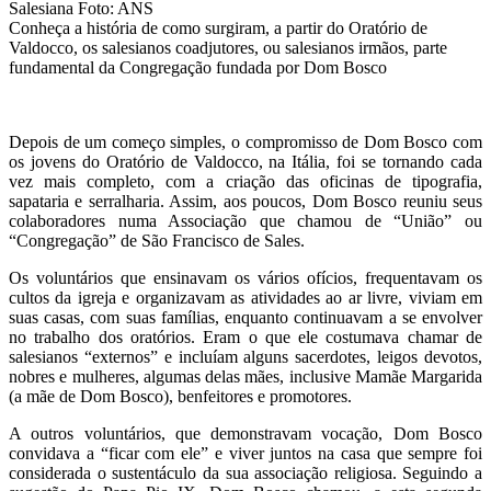
Salesiana
Foto: ANS
Conheça a história de como surgiram, a partir do Oratório de
Valdocco, os salesianos coadjutores, ou salesianos irmãos, parte
fundamental da Congregação fundada por Dom Bosco
Depois de um começo simples, o compromisso de Dom Bosco com
os jovens do Oratório de Valdocco, na Itália, foi se tornando cada
vez mais completo, com a criação das oficinas de tipografia,
sapataria e serralharia. Assim, aos poucos, Dom Bosco reuniu seus
colaboradores numa Associação que chamou de “União” ou
“Congregação” de São Francisco de Sales.
Os voluntários que ensinavam os vários ofícios, frequentavam os
cultos da igreja e organizavam as atividades ao ar livre, viviam em
suas casas, com suas famílias, enquanto continuavam a se envolver
no trabalho dos oratórios. Eram o que ele costumava chamar de
salesianos “externos” e incluíam alguns sacerdotes, leigos devotos,
nobres e mulheres, algumas delas mães, inclusive Mamãe Margarida
(a mãe de Dom Bosco), benfeitores e promotores.
A outros voluntários, que demonstravam vocação, Dom Bosco
convidava a “ficar com ele” e viver juntos na casa que sempre foi
considerada o sustentáculo da sua associação religiosa. Seguindo a