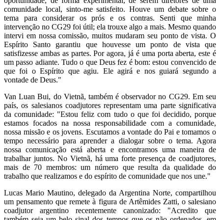
oportunidade, de forma experimental, de serem diretores de uma
comunidade local, sinto-me satisfeito. Houve um debate sobre o
tema para considerar os prós e os contras. Senti que minha
intervenção no CG29 foi útil; ela trouxe algo a mais. Mesmo quando
intervi em nossa comissão, muitos mudaram seu ponto de vista. O
Espírito Santo garantiu que houvesse um ponto de vista que
satisfizesse ambas as partes. Por agora, já é uma porta aberta, este é
um passo adiante. Tudo o que Deus fez é bom: estou convencido de
que foi o Espírito que agiu. Ele agirá e nos guiará segundo a
vontade de Deus."
Van Luan Bui, do Vietnã, também é observador no CG29. Em seu
país, os salesianos coadjutores representam uma parte significativa
da comunidade: "Estou feliz com tudo o que foi decidido, porque
estamos focados na nossa responsabilidade com a comunidade,
nossa missão e os jovens. Escutamos a vontade do Pai e tomamos o
tempo necessário para aprender a dialogar sobre o tema. Agora
nossa comunicação está aberta e encontramos uma maneira de
trabalhar juntos. No Vietnã, há uma forte presença de coadjutores,
mais de 70 membros: um número que resulta da qualidade do
trabalho que realizamos e do espírito de comunidade que nos une."
Lucas Mario Mautino, delegado da Argentina Norte, compartilhou
um pensamento que remete à figura de Artêmides Zatti, o salesiano
coadjutor argentino recentemente canonizado: "Acredito que
também seja um belo sinal dos tempos que os não ordenados, em