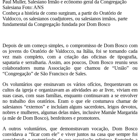
Paul Muller, Salesiano Irmão e ecônomo geral da Congregação
Salesiana
Foto: ANS
Conheça a história de como surgiram, a partir do Oratório de
Valdocco, os salesianos coadjutores, ou salesianos irmãos, parte
fundamental da Congregação fundada por Dom Bosco
Depois de um começo simples, o compromisso de Dom Bosco com
os jovens do Oratório de Valdocco, na Itália, foi se tornando cada
vez mais completo, com a criação das oficinas de tipografia,
sapataria e serralharia. Assim, aos poucos, Dom Bosco reuniu seus
colaboradores numa Associação que chamou de “União” ou
“Congregação” de São Francisco de Sales.
Os voluntários que ensinavam os vários ofícios, frequentavam os
cultos da igreja e organizavam as atividades ao ar livre, viviam em
suas casas, com suas famílias, enquanto continuavam a se envolver
no trabalho dos oratórios. Eram o que ele costumava chamar de
salesianos “externos” e incluíam alguns sacerdotes, leigos devotos,
nobres e mulheres, algumas delas mães, inclusive Mamãe Margarida
(a mãe de Dom Bosco), benfeitores e promotores.
A outros voluntários, que demonstravam vocação, Dom Bosco
convidava a “ficar com ele” e viver juntos na casa que sempre foi
considerada o sustentáculo da sua associação religiosa. Seguindo a