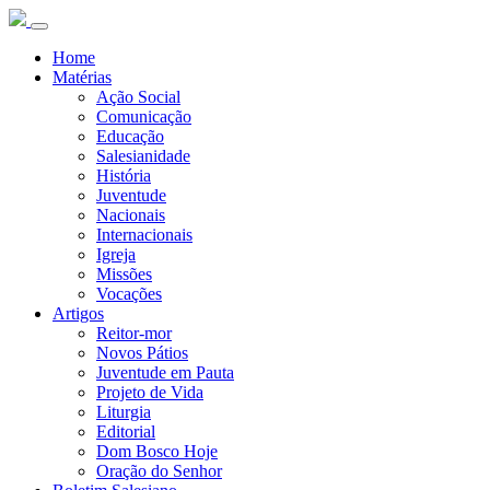
Home
Matérias
Ação Social
Comunicação
Educação
Salesianidade
História
Juventude
Nacionais
Internacionais
Igreja
Missões
Vocações
Artigos
Reitor-mor
Novos Pátios
Juventude em Pauta
Projeto de Vida
Liturgia
Editorial
Dom Bosco Hoje
Oração do Senhor