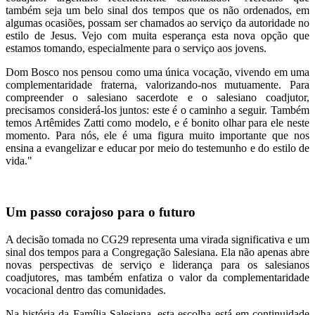
também seja um belo sinal dos tempos que os não ordenados, em
algumas ocasiões, possam ser chamados ao serviço da autoridade no
estilo de Jesus. Vejo com muita esperança esta nova opção que
estamos tomando, especialmente para o serviço aos jovens.
Dom Bosco nos pensou como uma única vocação, vivendo em uma
complementaridade fraterna, valorizando-nos mutuamente. Para
compreender o salesiano sacerdote e o salesiano coadjutor,
precisamos considerá-los juntos: este é o caminho a seguir. Também
temos Artêmides Zatti como modelo, e é bonito olhar para ele neste
momento. Para nós, ele é uma figura muito importante que nos
ensina a evangelizar e educar por meio do testemunho e do estilo de
vida."
Um passo corajoso para o futuro
A decisão tomada no CG29 representa uma virada significativa e um
sinal dos tempos para a Congregação Salesiana. Ela não apenas abre
novas perspectivas de serviço e liderança para os salesianos
coadjutores, mas também enfatiza o valor da complementaridade
vocacional dentro das comunidades.
Na história da Família Salesiana, esta escolha está em continuidade