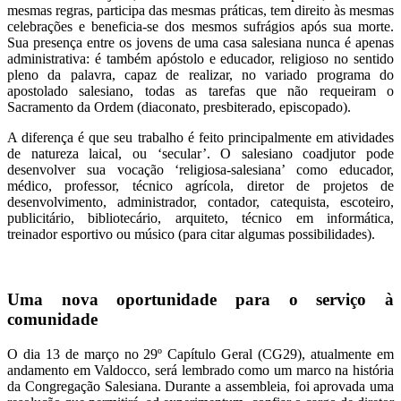
mesmas regras, participa das mesmas práticas, tem direito às mesmas
celebrações e beneficia-se dos mesmos sufrágios após sua morte.
Sua presença entre os jovens de uma casa salesiana nunca é apenas
administrativa: é também apóstolo e educador, religioso no sentido
pleno da palavra, capaz de realizar, no variado programa do
apostolado salesiano, todas as tarefas que não requeiram o
Sacramento da Ordem (diaconato, presbiterado, episcopado).
A diferença é que seu trabalho é feito principalmente em atividades
de natureza laical, ou ‘secular’. O salesiano coadjutor pode
desenvolver sua vocação ‘religiosa-salesiana’ como educador,
médico, professor, técnico agrícola, diretor de projetos de
desenvolvimento, administrador, contador, catequista, escoteiro,
publicitário, bibliotecário, arquiteto, técnico em informática,
treinador esportivo ou músico (para citar algumas possibilidades).
Uma nova oportunidade para o serviço à
comunidade
O dia 13 de março no 29º Capítulo Geral (CG29), atualmente em
andamento em Valdocco, será lembrado como um marco na história
da Congregação Salesiana. Durante a assembleia, foi aprovada uma