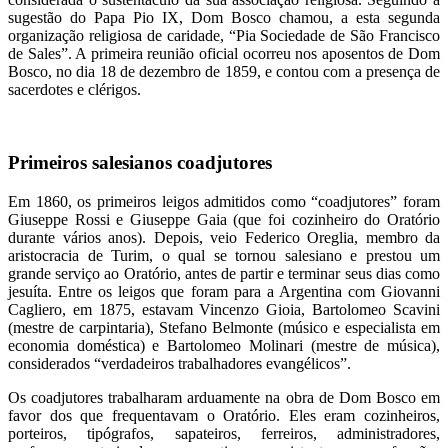
sugestão do Papa Pio IX, Dom Bosco chamou, a esta segunda
organização religiosa de caridade, “Pia Sociedade de São Francisco
de Sales”. A primeira reunião oficial ocorreu nos aposentos de Dom
Bosco, no dia 18 de dezembro de 1859, e contou com a presença de
sacerdotes e clérigos.
Primeiros salesianos coadjutores
Em 1860, os primeiros leigos admitidos como “coadjutores” foram
Giuseppe Rossi e Giuseppe Gaia (que foi cozinheiro do Oratório
durante vários anos). Depois, veio Federico Oreglia, membro da
aristocracia de Turim, o qual se tornou salesiano e prestou um
grande serviço ao Oratório, antes de partir e terminar seus dias como
jesuíta. Entre os leigos que foram para a Argentina com Giovanni
Cagliero, em 1875, estavam Vincenzo Gioia, Bartolomeo Scavini
(mestre de carpintaria), Stefano Belmonte (músico e especialista em
economia doméstica) e Bartolomeo Molinari (mestre de música),
considerados “verdadeiros trabalhadores evangélicos”.
Os coadjutores trabalharam arduamente na obra de Dom Bosco em
favor dos que frequentavam o Oratório. Eles eram cozinheiros,
porteiros, tipógrafos, sapateiros, ferreiros, administradores,