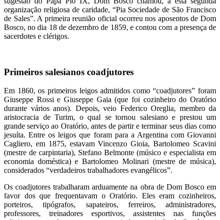
sugestão do Papa Pio IX, Dom Bosco chamou, a esta segunda
organização religiosa de caridade, “Pia Sociedade de São Francisco
de Sales”. A primeira reunião oficial ocorreu nos aposentos de Dom
Bosco, no dia 18 de dezembro de 1859, e contou com a presença de
sacerdotes e clérigos.
Primeiros salesianos coadjutores
Em 1860, os primeiros leigos admitidos como “coadjutores” foram
Giuseppe Rossi e Giuseppe Gaia (que foi cozinheiro do Oratório
durante vários anos). Depois, veio Federico Oreglia, membro da
aristocracia de Turim, o qual se tornou salesiano e prestou um
grande serviço ao Oratório, antes de partir e terminar seus dias como
jesuíta. Entre os leigos que foram para a Argentina com Giovanni
Cagliero, em 1875, estavam Vincenzo Gioia, Bartolomeo Scavini
(mestre de carpintaria), Stefano Belmonte (músico e especialista em
economia doméstica) e Bartolomeo Molinari (mestre de música),
considerados “verdadeiros trabalhadores evangélicos”.
Os coadjutores trabalharam arduamente na obra de Dom Bosco em
favor dos que frequentavam o Oratório. Eles eram cozinheiros,
porteiros, tipógrafos, sapateiros, ferreiros, administradores,
professores, treinadores esportivos, assistentes nas funções