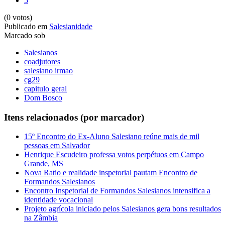
5
(0 votos)
Publicado em
Salesianidade
Marcado sob
Salesianos
coadjutores
salesiano irmao
cg29
capitulo geral
Dom Bosco
Itens relacionados (por marcador)
15º Encontro do Ex-Aluno Salesiano reúne mais de mil
pessoas em Salvador
Henrique Escudeiro professa votos perpétuos em Campo
Grande, MS
Nova Ratio e realidade inspetorial pautam Encontro de
Formandos Salesianos
Encontro Inspetorial de Formandos Salesianos intensifica a
identidade vocacional
Projeto agrícola iniciado pelos Salesianos gera bons resultados
na Zâmbia