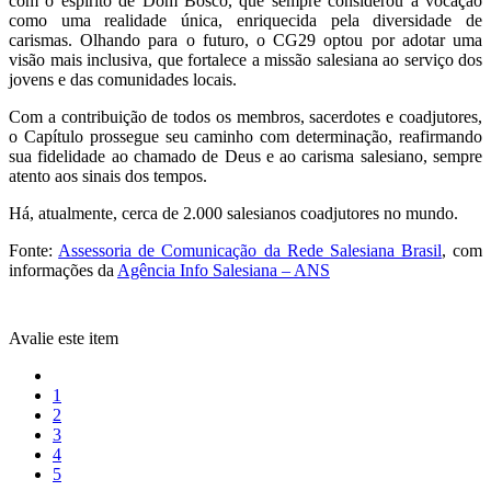
com o espírito de Dom Bosco, que sempre considerou a vocação
como uma realidade única, enriquecida pela diversidade de
carismas. Olhando para o futuro, o CG29 optou por adotar uma
visão mais inclusiva, que fortalece a missão salesiana ao serviço dos
jovens e das comunidades locais.
Com a contribuição de todos os membros, sacerdotes e coadjutores,
o Capítulo prossegue seu caminho com determinação, reafirmando
sua fidelidade ao chamado de Deus e ao carisma salesiano, sempre
atento aos sinais dos tempos.
Há, atualmente, cerca de 2.000 salesianos coadjutores no mundo.
Fonte:
Assessoria de Comunicação da Rede Salesiana Brasil
, com
informações da
Agência Info Salesiana – ANS
Avalie este item
1
2
3
4
5