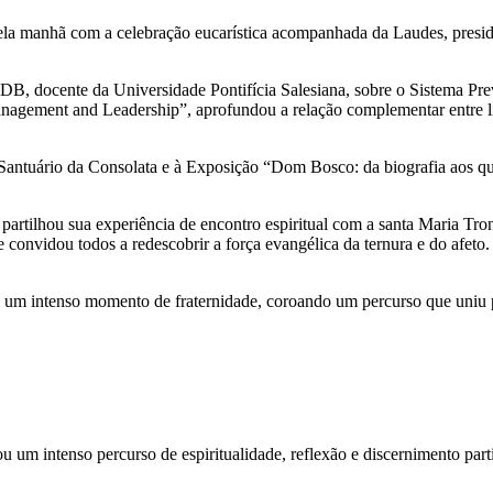
pela manhã com a celebração eucarística acompanhada da Laudes, presid
DB, docente da Universidade Pontifícia Salesiana, sobre o Sistema Pre
Management and Leadership”, aprofundou a relação complementar entre li
 ao Santuário da Consolata e à Exposição “Dom Bosco: da biografia aos
artilhou sua experiência de encontro espiritual com a santa Maria Tr
onvidou todos a redescobrir a força evangélica da ternura e do afeto.
um intenso momento de fraternidade, coroando um percurso que uniu pr
 um intenso percurso de espiritualidade, reflexão e discernimento part