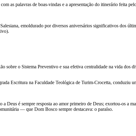
 com as palavras de boas-vindas e a apresentação do itinerário feita pe
alesiana, emoldurado por diversos aniversários significativos dos últ
ivo).
ão sobre o Sistema Preventivo e sua efetiva centralidade na vida dos di
grada Escritura na Faculdade Teológica de Turim-Crocetta, conduziu u
o a Deus é sempre resposta ao amor primeiro de Deus; exortou-os a man
 comunitária — que Dom Bosco sempre destacava: o paraíso.