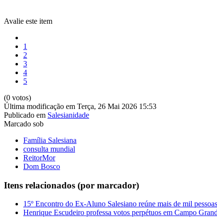
Avalie este item
1
2
3
4
5
(0 votos)
Última modificação em Terça, 26 Mai 2026 15:53
Publicado em
Salesianidade
Marcado sob
Família Salesiana
consulta mundial
ReitorMor
Dom Bosco
Itens relacionados (por marcador)
15º Encontro do Ex-Aluno Salesiano reúne mais de mil pessoa
Henrique Escudeiro professa votos perpétuos em Campo Gran