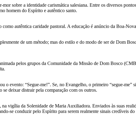
-mor sobre a identidade carismática salesiana. Entre os diversos pont
omo homem do Espírito e autêntico santo.
 como autêntica caridade pastoral. A educação é anúncio da Boa-Nova e 
implesmente de um método; mas do estilo e do modo de ser de Dom Bosco
ca animada pelos grupos da Comunidade da Missão de Dom Bosco (CMB)
ta.
ou o evento: “Segue-me!”. Se, no Evangelho, o primeiro “segue-me” si
o se deixar distrair pela comparação com os outros.
 na vigília da Solenidade de Maria Auxiliadora. Enviados às suas reali
ando-se conduzir pelo Espírito para serem realmente sinais credíveis d