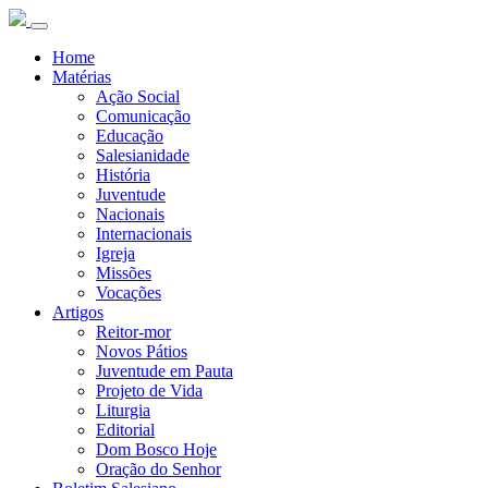
Home
Matérias
Ação Social
Comunicação
Educação
Salesianidade
História
Juventude
Nacionais
Internacionais
Igreja
Missões
Vocações
Artigos
Reitor-mor
Novos Pátios
Juventude em Pauta
Projeto de Vida
Liturgia
Editorial
Dom Bosco Hoje
Oração do Senhor