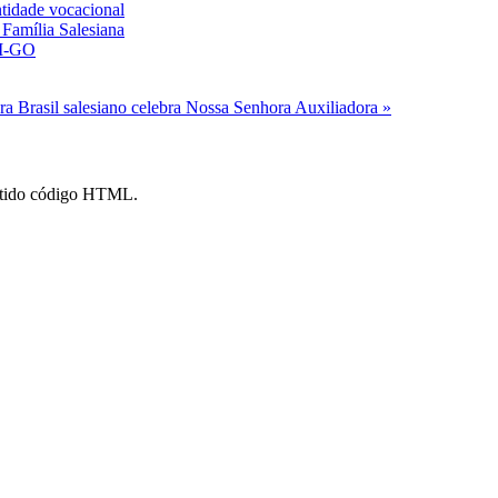
ntidade vocacional
Família Salesiana
AM-GO
ora
Brasil salesiano celebra Nossa Senhora Auxiliadora »
mitido código HTML.