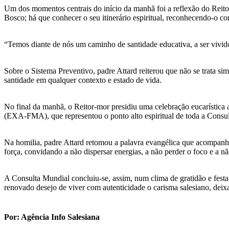
Um dos momentos centrais do início da manhã foi a reflexão do Reitor
Bosco; há que conhecer o seu itinerário espiritual, reconhecendo-o c
“Temos diante de nós um caminho de santidade educativa, a ser vivido
Sobre o Sistema Preventivo, padre Attard reiterou que não se trata s
santidade em qualquer contexto e estado de vida.
No final da manhã, o Reitor-mor presidiu uma celebração eucarísti
(EXA-FMA), que representou o ponto alto espiritual de toda a Consul
Na homilia, padre Attard retomou a palavra evangélica que acompanh
força, convidando a não dispersar energias, a não perder o foco e a nã
A Consulta Mundial concluiu-se, assim, num clima de gratidão e festa,
renovado desejo de viver com autenticidade o carisma salesiano, deix
Por: Agência Info Salesiana