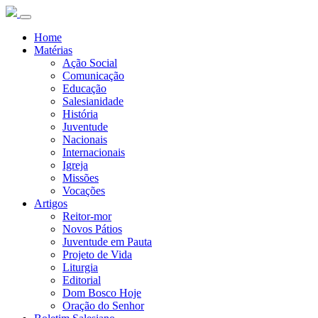
Home
Matérias
Ação Social
Comunicação
Educação
Salesianidade
História
Juventude
Nacionais
Internacionais
Igreja
Missões
Vocações
Artigos
Reitor-mor
Novos Pátios
Juventude em Pauta
Projeto de Vida
Liturgia
Editorial
Dom Bosco Hoje
Oração do Senhor