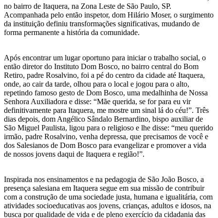
no bairro de Itaquera, na Zona Leste de São Paulo, SP.
Acompanhada pelo então inspetor, dom Hilário Moser, o surgimento
da instituição definiu transformações significativas, mudando de
forma permanente a história da comunidade.
Após encontrar um lugar oportuno para iniciar o trabalho social, o
então diretor do Instituto Dom Bosco, no bairro central do Bom
Retiro, padre Rosalvino, foi a pé do centro da cidade até Itaquera,
onde, ao cair da tarde, olhou para o local e jogou para o alto,
repetindo famoso gesto de Dom Bosco, uma medalhinha de Nossa
Senhora Auxiliadora e disse: “Mãe querida, se for para eu vir
definitivamente para Itaquera, me mostre um sinal lá do céu!”. Três
dias depois, dom Angélico Sândalo Bernardino, bispo auxiliar de
São Miguel Paulista, ligou para o religioso e lhe disse: “meu querido
irmão, padre Rosalvino, venha depressa, que precisamos de você e
dos Salesianos de Dom Bosco para evangelizar e promover a vida
de nossos jovens daqui de Itaquera e região!”.
Inspirada nos ensinamentos e na pedagogia de São João Bosco, a
presença salesiana em Itaquera segue em sua missão de contribuir
com a construção de uma sociedade justa, humana e igualitária, com
atividades socioeducativas aos jovens, crianças, adultos e idosos, na
busca por qualidade de vida e de pleno exercício da cidadania das