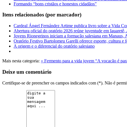
Formando “bons cristãos e honestos cidadãos”
Itens relacionados (por marcador)
Cardeal Ángel Fernández Artime publica livro sobre a Vida C
Abertura oficial do oratório 2026 reúne juventude em Iauaretê
Jovens Rionegrinos iniciam a formação salesiana em Manaus,
Oratório Festivo Bartolomeu Garelli oferece esporte, cultura e
A origem e o diferencial do oratório salesiano
Mais nesta categoria:
« Fermento para a vida jovem
“A vocação é para
Deixe um comentário
Certifique-se de preencher os campos indicados com (*). Não é per