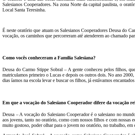
Salesianos Cooperadores. Na zona Norte da capital paulista, o orató
Local Santa Teresinha.
É neste oratório que atuam os Salesianos Cooperadores Deusa do Ca
vocação, os caminhos que percorreram até atenderem ao chamado para
Como vocês conheceram a Família Salesiana?
Deusa do Carmo Stippe Sobral – A gente conheceu pelos filhos, que
matriculamos primeiro o Lucas e depois os outros dois. No ano 2000, 
dias íamos na escola levar e buscar os filhos, já estávamos encantad
Em que a vocação do Salesiano Cooperador difere da vocação re
Deusa – A vocação do Salesiano Cooperador é o salesiano no mundo
aos jovens, tanto no oratório, como com nossos filhos e com nossas e
muito gostoso, poder olhar para o jovem no oratório, no trabalho, e