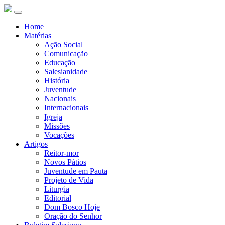
Home
Matérias
Ação Social
Comunicação
Educação
Salesianidade
História
Juventude
Nacionais
Internacionais
Igreja
Missões
Vocações
Artigos
Reitor-mor
Novos Pátios
Juventude em Pauta
Projeto de Vida
Liturgia
Editorial
Dom Bosco Hoje
Oração do Senhor