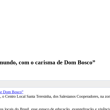
o mundo, com o carisma de Dom Bosco”
 o Centro Local Santa Teresinha, dos Salesianos Cooperadores, na zon
itos locais do Brasil, esse espaço de educação, evangelização e vivê