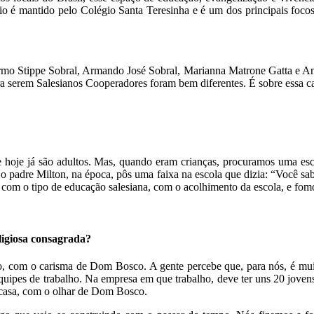
rio é mantido pelo Colégio Santa Teresinha e é um dos principais foc
rmo Stippe Sobral, Armando José Sobral, Marianna Matrone Gatta e A
 serem Salesianos Cooperadores foram bem diferentes. É sobre essa cam
 hoje já são adultos. Mas, quando eram crianças, procuramos uma esc
o padre Milton, na época, pôs uma faixa na escola que dizia: “Você sab
os com o tipo de educação salesiana, com o acolhimento da escola, e f
ligiosa consagrada?
, com o carisma de Dom Bosco. A gente percebe que, para nós, é mu
quipes de trabalho. Na empresa em que trabalho, deve ter uns 20 jovens 
m casa, com o olhar de Dom Bosco.