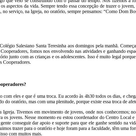
o que veio se construindo com o passar do tempo. Nós fizemos a for
s aspectos da vida. Sempre tendo essa concepção de trazer o jovem, fo
s, no serviço, na Igreja, no oratório, sempre pensamos: “Como Dom Bos
 Colégio Salesiano Santa Teresinha aos domingos pela manhã. Começam
 Cooperadores, fomos nos envolvendo nas atividades e ganhando espaç
rio junto com as crianças e os adolescentes. Isso é muito legal porqu
os Cooperadores.
Cooperadores?
o com eles e que é uma troca. Eu acordo às 4h30 todos os dias, e cheg
do do oratório, mas com uma plenitude, porque existe essa troca de afet
Igreja. Tivemos em movimento de jovens, onde nos conhecemos; nos c
ra os jovens. Nesse momento eu estou coordenador do Centro Local e e
gente conseguir dar apoio e suporte para que ele ganhe sentido na vida
imos trazer para o oratório e hoje foram para a faculdade, têm uma for
r isso com muitos mais.