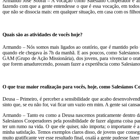
Armando José Sobral – A vocação como Salesiano Cooperador é alg
fazendo com que a gente entendesse o que é essa vocação, em todos o
que não se dissocia mais: em qualquer situação, em casa com os filho
Quais são as atividades de vocês hoje?
Armando – Nós somos mais ligados ao oratório, que é mantido pelo
quando ele chegava às 7h da manhã. E aos poucos, como Salesianos
GAM (Grupo de Ação Missionária), dos jovens, para vivenciar o orató
que forem amadurecendo, possam fazer a experiência como Salesian
O que traz maior realização para vocês, hoje, como Salesianos 
Deusa – Primeiro, é perceber a sensibilidade que acabo desenvolvend
sinto que, se eu não for, vai ficar um vazio em mim. A gente sai cansa
Armando – Tanto eu como a Deusa nascemos praticamente dentro da 
Salesianos Cooperadores pela possibilidade de fazer alguma coisa pa
ter um rumo na vida. O que ele quiser, não importa; o importante é a 
minha satisfação. Temos exemplos claros disso, de jovens que consegu
muito gratificante ver esse resultado final, oxalá a gente pudesse faze