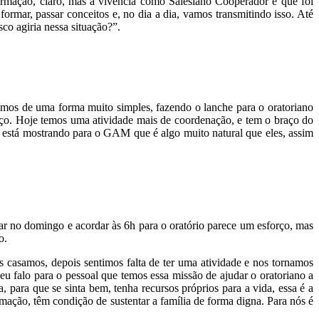
mação, claro, mas a vivência como Salesiano Cooperador é que foi
rmar, passar conceitos e, no dia a dia, vamos transmitindo isso. Até
co agiria nessa situação?”.
os de uma forma muito simples, fazendo o lanche para o oratoriano
o. Hoje temos uma atividade mais de coordenação, e tem o braço do
e está mostrando para o GAM que é algo muito natural que eles, assim
ar no domingo e acordar às 6h para o oratório parece um esforço, mas
o.
asamos, depois sentimos falta de ter uma atividade e nos tornamos
u falo para o pessoal que temos essa missão de ajudar o oratoriano a
, para que se sinta bem, tenha recursos próprios para a vida, essa é a
mação, têm condição de sustentar a família de forma digna. Para nós é