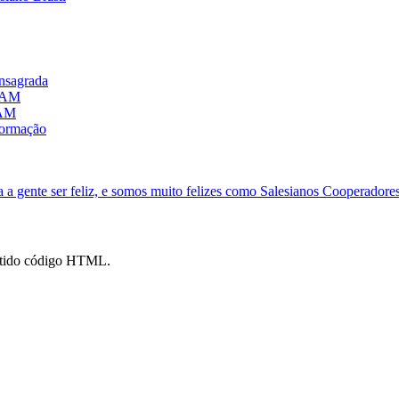
onsagrada
, AM
 AM
 formação
 a gente ser feliz, e somos muito felizes como Salesianos Cooperadore
mitido código HTML.