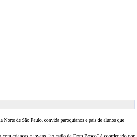
a Norte de São Paulo, convida paroquianos e pais de alunos que
ncia com crianças e jovens “ao estilo de Dom Bosco” é coordenado por