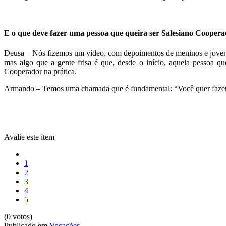
E o que deve fazer uma pessoa que queira ser Salesiano Cooper
Deusa – Nós fizemos um vídeo, com depoimentos de meninos e jovens
mas algo que a gente frisa é que, desde o início, aquela pessoa que
Cooperador na prática.
Armando – Temos uma chamada que é fundamental: “Você quer fazer d
Avalie este item
1
2
3
4
5
(0 votos)
Publicado em
Vocações