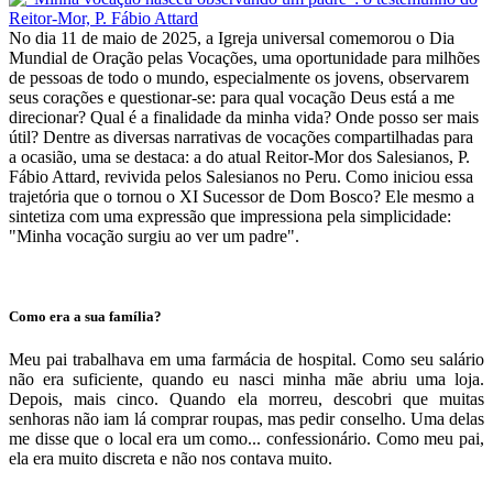
No dia 11 de maio de 2025, a Igreja universal comemorou o Dia
Mundial de Oração pelas Vocações, uma oportunidade para milhões
de pessoas de todo o mundo, especialmente os jovens, observarem
seus corações e questionar-se: para qual vocação Deus está a me
direcionar? Qual é a finalidade da minha vida? Onde posso ser mais
útil? Dentre as diversas narrativas de vocações compartilhadas para
a ocasião, uma se destaca: a do atual Reitor-Mor dos Salesianos, P.
Fábio Attard, revivida pelos Salesianos no Peru. Como iniciou essa
trajetória que o tornou o XI Sucessor de Dom Bosco? Ele mesmo a
sintetiza com uma expressão que impressiona pela simplicidade:
"Minha vocação surgiu ao ver um padre".
Como era a sua família?
Meu pai trabalhava em uma farmácia de hospital. Como seu salário
não era suficiente, quando eu nasci minha mãe abriu uma loja.
Depois, mais cinco. Quando ela morreu, descobri que muitas
senhoras não iam lá comprar roupas, mas pedir conselho. Uma delas
me disse que o local era um como... confessionário. Como meu pai,
ela era muito discreta e não nos contava muito.