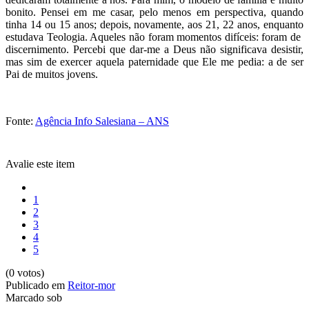
bonito. Pensei em me casar, pelo menos em perspectiva, quando
tinha 14 ou 15 anos; depois, novamente, aos 21, 22 anos, enquanto
estudava Teologia. Aqueles não foram momentos difíceis: foram de
discernimento. Percebi que dar-me a Deus não significava desistir,
mas sim de exercer aquela paternidade que Ele me pedia: a de ser
Pai de muitos jovens.
Fonte:
Agência Info Salesiana – ANS
Avalie este item
1
2
3
4
5
(0 votos)
Publicado em
Reitor-mor
Marcado sob