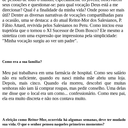
seus corações e questionar-se: para qual vocação Deus está a me
direcionar? Qual é a finalidade da minha vida? Onde posso ser mais
útil? Dentre as diversas narrativas de vocações compartilhadas para
a ocasião, uma se destaca: a do atual Reitor-Mor dos Salesianos, P.
Fábio Attard, revivida pelos Salesianos no Peru. Como iniciou essa
trajetória que o tornou o XI Sucessor de Dom Bosco? Ele mesmo a
sintetiza com uma expressão que impressiona pela simplicidade:
"Minha vocação surgiu ao ver um padre".
Como era a sua família?
Meu pai trabalhava em uma farmácia de hospital. Como seu salário
não era suficiente, quando eu nasci minha mãe abriu uma loja.
Depois, mais cinco. Quando ela morreu, descobri que muitas
senhoras não iam lá comprar roupas, mas pedir conselho. Uma delas
me disse que o local era um como... confessionário. Como meu pai,
ela era muito discreta e não nos contava muito.
A eleição como Reitor-Mor, ocorrida há algumas semanas, deve ter mudado
sua vida. O que o senhor pensou naqueles primeiros momentos?