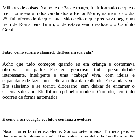
Milhares de coisas. Na noite de 24 de março, fui informado de que o
meu nome era um dos candidatos a Reitor-Mor e, na manhã do dia
25, fui informado de que havia sido eleito e que precisava pegar um
trem de Roma para Turim, onde estava sendo realizado o Capítulo
Geral.
Fábio, como surgiu o chamado de Deus em sua vida?
Acho que tudo começou quando eu era criança e costumava
observar um padre. Ele era generoso, tinha personalidade
interessante, inteligente e uma ‘cabeça’ viva, com ideias e
capacidade de fazer uma leitura crítica da realidade. Ele ainda vive.
Era salesiano e se tornou diocesano, sem deixar de encarnar o
sistema salesiano. Ele foi meu primeiro modelo. Contudo, nem tudo
ocorreu de forma automática.
E como a sua vocação evoluiu e continua a evoluir?
Nasci numa família excelente. Somos sete irmãos. E meus pais se
dedicaram totalmente a nós. Para mim, o modelo de família é muito