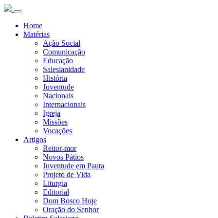
Home
Matérias
Ação Social
Comunicação
Educação
Salesianidade
História
Juventude
Nacionais
Internacionais
Igreja
Missões
Vocações
Artigos
Reitor-mor
Novos Pátios
Juventude em Pauta
Projeto de Vida
Liturgia
Editorial
Dom Bosco Hoje
Oração do Senhor