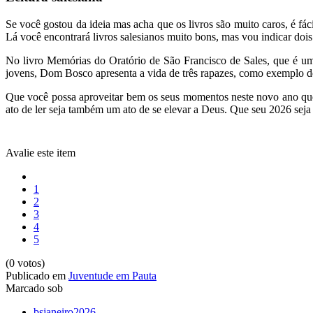
Se você gostou da ideia mas acha que os livros são muito caros, é fác
Lá você encontrará livros salesianos muito bons, mas vou indicar do
No livro Memórias do Oratório de São Francisco de Sales, que é um
jovens, Dom Bosco apresenta a vida de três rapazes, como exemplo de
Que você possa aproveitar bem os seus momentos neste novo ano que s
ato de ler seja também um ato de se elevar a Deus. Que seu 2026 seja
Avalie este item
1
2
3
4
5
(0 votos)
Publicado em
Juventude em Pauta
Marcado sob
bsjaneiro2026