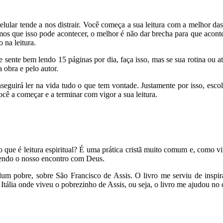
elular tende a nos distrair. Você começa a sua leitura com a melhor da
s que isso pode acontecer, o melhor é não dar brecha para que aconteç
 na leitura.
 sente bem lendo 15 páginas por dia, faça isso, mas se sua rotina ou 
 obra e pelo autor.
seguirá ler na vida tudo o que tem vontade. Justamente por isso, escol
você a começar e a terminar com vigor a sua leitura.
s o que é leitura espiritual? É uma prática cristã muito comum e, como 
recendo o nosso encontro com Deus.
dum pobre, sobre São Francisco de Assis. O livro me serviu de insp
ália onde viveu o pobrezinho de Assis, ou seja, o livro me ajudou no cr