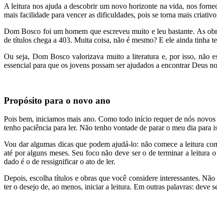
A leitura nos ajuda a descobrir um novo horizonte na vida, nos forn
mais facilidade para vencer as dificuldades, pois se torna mais criativ
Dom Bosco foi um homem que escreveu muito e leu bastante. As obra
de títulos chega a 403. Muita coisa, não é mesmo? E ele ainda tinha t
Ou seja, Dom Bosco valorizava muito a literatura e, por isso, não e
essencial para que os jovens possam ser ajudados a encontrar Deus no
Propósito para o novo ano
Pois bem, iniciamos mais ano. Como todo início requer de nós novos p
tenho paciência para ler. Não tenho vontade de parar o meu dia para i
Vou dar algumas dicas que podem ajudá-lo: não comece a leitura com
até por alguns meses. Seu foco não deve ser o de terminar a leitura o 
dado é o de ressignificar o ato de ler.
Depois, escolha títulos e obras que você considere interessantes. Não
ter o desejo de, ao menos, iniciar a leitura. Em outras palavras: deve se