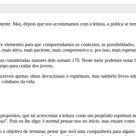
almente. Mas, depois que nos acostumamos com a leitura, a prática se torn
ece elementos para que compreendamos os contextos, as possibilidades, 
o, mais ativo, mais paciente, mais compreensivo e, por isso, mais espera
s consideradas maiores dele somam 170. Neste meio podemos notar fasc
empo para cuidar dos jovens.
screveu apenas obras devocionais e espirituais, mas também livros ed
 cotidiano da vida.
ropósitos, que tal acrescentar a leitura como um propósito espiritual 
sso”. Pois eu lhe digo: é normal pensar isso no início, mas encare como
 o objetivo de terminar, pense que será uma companheira para alguns 