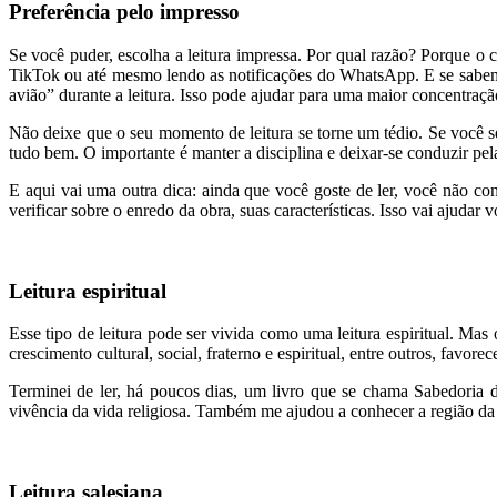
Preferência pelo impresso
Se você puder, escolha a leitura impressa. Por qual razão? Porque o c
TikTok ou até mesmo lendo as notificações do WhatsApp. E se sabemo
avião” durante a leitura. Isso pode ajudar para uma maior concentração
Não deixe que o seu momento de leitura se torne um tédio. Se você se
tudo bem. O importante é manter a disciplina e deixar-se conduzir pela
E aqui vai uma outra dica: ainda que você goste de ler, você não con
verificar sobre o enredo da obra, suas características. Isso vai ajudar 
Leitura espiritual
Esse tipo de leitura pode ser vivida como uma leitura espiritual. Ma
crescimento cultural, social, fraterno e espiritual, entre outros, favo
Terminei de ler, há poucos dias, um livro que se chama Sabedoria 
vivência da vida religiosa. Também me ajudou a conhecer a região da It
Leitura salesiana