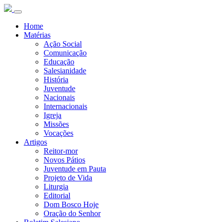
Home
Matérias
Ação Social
Comunicação
Educação
Salesianidade
História
Juventude
Nacionais
Internacionais
Igreja
Missões
Vocações
Artigos
Reitor-mor
Novos Pátios
Juventude em Pauta
Projeto de Vida
Liturgia
Editorial
Dom Bosco Hoje
Oração do Senhor