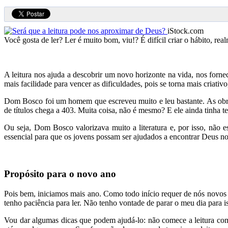
iStock.com
Você gosta de ler? Ler é muito bom, viu!? É difícil criar o hábito, re
A leitura nos ajuda a descobrir um novo horizonte na vida, nos forn
mais facilidade para vencer as dificuldades, pois se torna mais criativ
Dom Bosco foi um homem que escreveu muito e leu bastante. As obra
de títulos chega a 403. Muita coisa, não é mesmo? E ele ainda tinha t
Ou seja, Dom Bosco valorizava muito a literatura e, por isso, não e
essencial para que os jovens possam ser ajudados a encontrar Deus no
Propósito para o novo ano
Pois bem, iniciamos mais ano. Como todo início requer de nós novos p
tenho paciência para ler. Não tenho vontade de parar o meu dia para i
Vou dar algumas dicas que podem ajudá-lo: não comece a leitura com