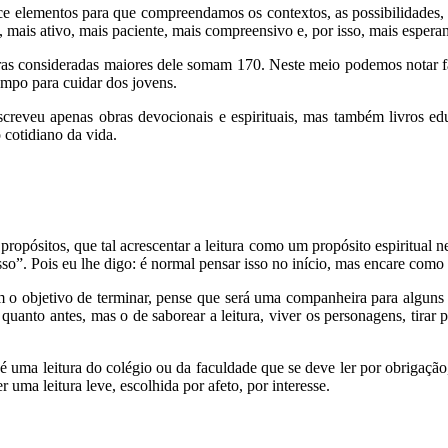
ece elementos para que compreendamos os contextos, as possibilidades, 
o, mais ativo, mais paciente, mais compreensivo e, por isso, mais espera
s consideradas maiores dele somam 170. Neste meio podemos notar fasc
empo para cuidar dos jovens.
screveu apenas obras devocionais e espirituais, mas também livros ed
 cotidiano da vida.
ropósitos, que tal acrescentar a leitura como um propósito espiritual 
sso”. Pois eu lhe digo: é normal pensar isso no início, mas encare como
 o objetivo de terminar, pense que será uma companheira para alguns 
quanto antes, mas o de saborear a leitura, viver os personagens, tirar pa
 é uma leitura do colégio ou da faculdade que se deve ler por obrigação,
r uma leitura leve, escolhida por afeto, por interesse.