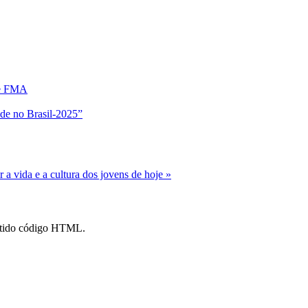
 e FMA
ude no Brasil-2025”
r a vida e a cultura dos jovens de hoje »
mitido código HTML.