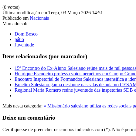
(0 votos)
Última modificação em Terça, 03 Março 2026 14:51
Publicado em
Nacionais
Marcado sob
Dom Bosco
pátio
Juventude
Itens relacionados (por marcador)
15º Encontro do Ex-Aluno Salesiano reúne mais de mil pessoa
Henrique Escudeiro professa votos perpétuos em Campo Gran
Encontro Inspetorial de Formandos Salesianos intensifica a ide
Boletim Salesiano ganha destaque nas salas de aula no CES
Regional Maria Romero reúne juventude das inspetorias SDB
Mais nesta categoria:
« Missionário salesiano utiliza as redes sociais
Deixe um comentário
Certifique-se de preencher os campos indicados com (*). Não é per