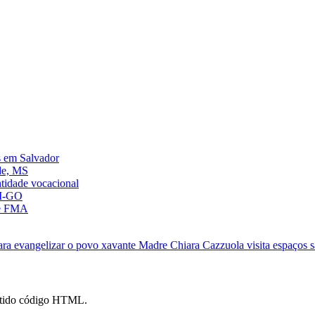
s em Salvador
de, MS
ntidade vocacional
AM-GO
 e FMA
 para evangelizar o povo xavante
Madre Chiara Cazzuola visita espaços 
mitido código HTML.