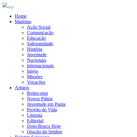
Home
Matérias
Ação Social
Comunicação
Educação
Salesianidade
História
Juventude
Nacionais
Internacionais
Igreja
Missões
Vocações
Artigos
Reitor-mor
Novos Pátios
Juventude em Pauta
Projeto de Vida
Liturgia
Editorial
Dom Bosco Hoje
Oração do Senhor