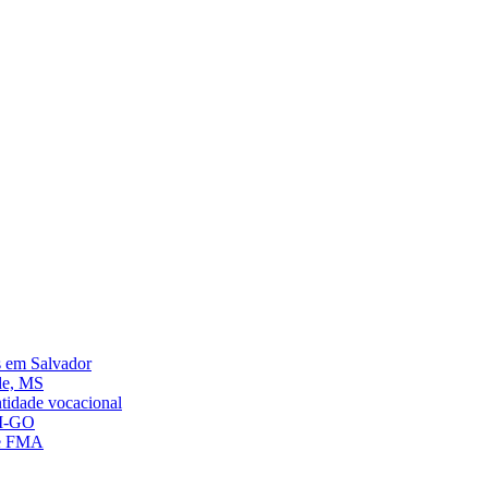
s em Salvador
de, MS
ntidade vocacional
AM-GO
 e FMA