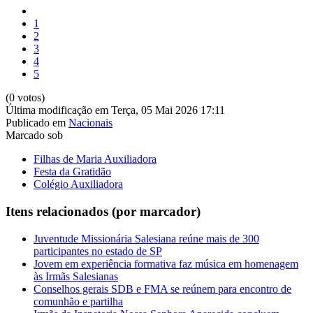
1
2
3
4
5
(0 votos)
Última modificação em Terça, 05 Mai 2026 17:11
Publicado em
Nacionais
Marcado sob
Filhas de Maria Auxiliadora
Festa da Gratidão
Colégio Auxiliadora
Itens relacionados (por marcador)
Juventude Missionária Salesiana reúne mais de 300
participantes no estado de SP
Jovem em experiência formativa faz música em homenagem
às Irmãs Salesianas
Conselhos gerais SDB e FMA se reúnem para encontro de
comunhão e partilha