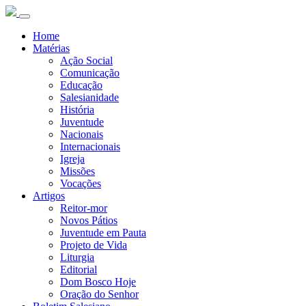
Home
Matérias
Ação Social
Comunicação
Educação
Salesianidade
História
Juventude
Nacionais
Internacionais
Igreja
Missões
Vocações
Artigos
Reitor-mor
Novos Pátios
Juventude em Pauta
Projeto de Vida
Liturgia
Editorial
Dom Bosco Hoje
Oração do Senhor