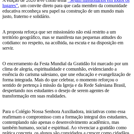
A edição de 2026 teve como tema
“Sejam missionários em todos os
lugares”
, um convite direto para que cada membro da comunidade
educativa reconheça seu papel na construção de um mundo mais
justo, fraterno e solidário.
A proposta reforça que ser missionário não está restrito a um
território geográfico, mas se manifesta nas pequenas atitudes do
cotidiano: no respeito, na acolhida, na escuta e na disposição em
servir.
O encerramento da Festa Mundial da Gratidão foi marcado por um
clima de alegria, espiritualidade e comunhão, evidenciando a
essência do carisma salesiano, que une educação e evangelização de
forma integrada. Mais do que celebrar, o momento reforçou o
sentido de pertença à missão da Igreja e da Rede Salesiana Brasil,
despertando nos estudantes o desejo de serem agentes de
transformação em suas realidades.
Para o Colégio Nossa Senhora Auxiliadora, iniciativas como essa
reafirmam o compromisso com a formação integral dos estudantes,
contemplando não apenas o desenvolvimento acadêmico, mas
também humano, social e espiritual. Ao vivenciar a gratidão como
prática concreta, os alunos são convidados a crescer como cidadãos