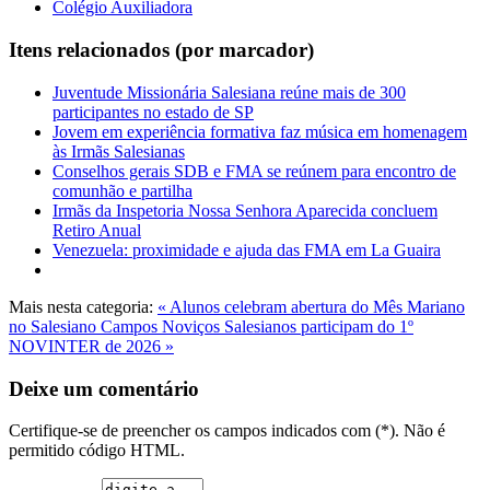
Colégio Auxiliadora
Itens relacionados (por marcador)
Juventude Missionária Salesiana reúne mais de 300
participantes no estado de SP
Jovem em experiência formativa faz música em homenagem
às Irmãs Salesianas
Conselhos gerais SDB e FMA se reúnem para encontro de
comunhão e partilha
Irmãs da Inspetoria Nossa Senhora Aparecida concluem
Retiro Anual
Venezuela: proximidade e ajuda das FMA em La Guaira
Mais nesta categoria:
« Alunos celebram abertura do Mês Mariano
no Salesiano Campos
Noviços Salesianos participam do 1º
NOVINTER de 2026 »
Deixe um comentário
Certifique-se de preencher os campos indicados com (*). Não é
permitido código HTML.