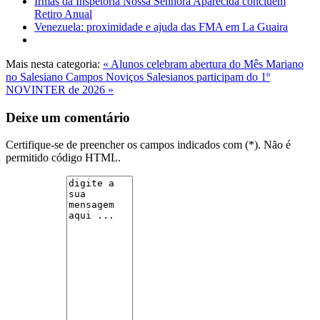
Irmãs da Inspetoria Nossa Senhora Aparecida concluem
Retiro Anual
Venezuela: proximidade e ajuda das FMA em La Guaira
Mais nesta categoria:
« Alunos celebram abertura do Mês Mariano
no Salesiano Campos
Noviços Salesianos participam do 1º
NOVINTER de 2026 »
Deixe um comentário
Certifique-se de preencher os campos indicados com (*). Não é
permitido código HTML.