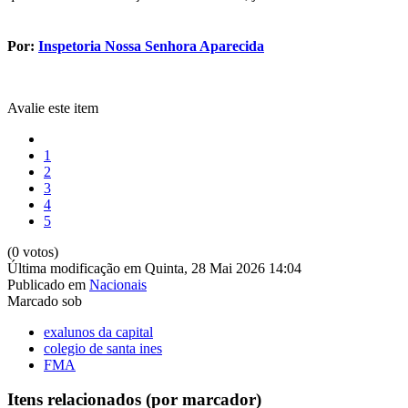
Por:
Inspetoria Nossa Senhora Aparecida
Avalie este item
1
2
3
4
5
(0 votos)
Última modificação em Quinta, 28 Mai 2026 14:04
Publicado em
Nacionais
Marcado sob
exalunos da capital
colegio de santa ines
FMA
Itens relacionados (por marcador)