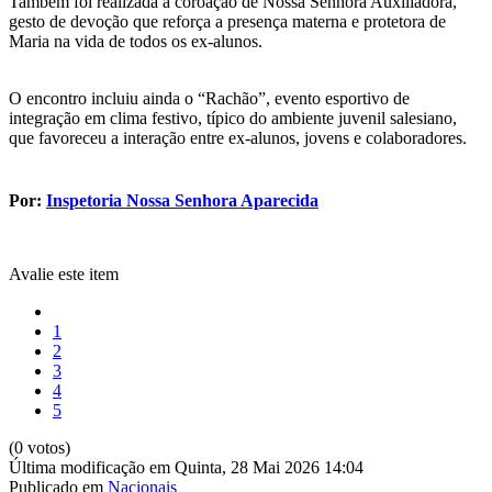
Também foi realizada a coroação de Nossa Senhora Auxiliadora,
gesto de devoção que reforça a presença materna e protetora de
Maria na vida de todos os ex-alunos.
O encontro incluiu ainda o “Rachão”, evento esportivo de
integração em clima festivo, típico do ambiente juvenil salesiano,
que favoreceu a interação entre ex-alunos, jovens e colaboradores.
Por:
Inspetoria Nossa Senhora Aparecida
Avalie este item
1
2
3
4
5
(0 votos)
Última modificação em Quinta, 28 Mai 2026 14:04
Publicado em
Nacionais