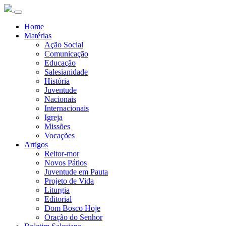
Home
Matérias
Ação Social
Comunicação
Educação
Salesianidade
História
Juventude
Nacionais
Internacionais
Igreja
Missões
Vocações
Artigos
Reitor-mor
Novos Pátios
Juventude em Pauta
Projeto de Vida
Liturgia
Editorial
Dom Bosco Hoje
Oração do Senhor