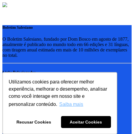
Boletim Salesiano
O Boletim Salesiano, fundado por Dom Bosco em agosto de 1877,
atualmente é publicado no mundo todo em 66 edições e 31 línguas,
com tiragem anual estimada em mais de 10 milhões de exemplares
no total.
Links Relacionados
Utilizamos cookies para oferecer melhor
RSB - Rede Salesiana Brasil
experiência, melhorar o desempenho, analisar
EDEBE - Editora
UPV - União pela Vida
como você interage em nosso site e
personalizar conteúdo.
Saiba mais
Familia Salesiana
SDB - Salesianos de Dom Bosco
Recusar Cookies
Aceitar Cookies
FMA - Filhas de Maria Auxiliadora
© 2019 Copyright:
Boletim Salesiano