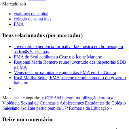
Marcado sob
exalunos da capital
colegio de santa ines
FMA
Itens relacionados (por marcador)
Jovem em experiência formativa faz música em homenagem
às Irmãs Salesianas
FMA de Seul acolhem a Cruz e o Ícone Mariano
Regional Maria Romero reúne juventude das inspetorias SDB
e FMA
Venezuela: proximidade e ajuda das FMA em La Guaira
Irmã Martha Séïde, FMA, recebe reconhecimento do governo
haitiano
Mais nesta categoria:
« CESAM integra mobilização contra a
Violência Sexual de Crianças e Adolescentes
Estudantes do Colégio
Salesiano Goiânia participam da 17ª Romaria da Educação »
Deixe um comentário