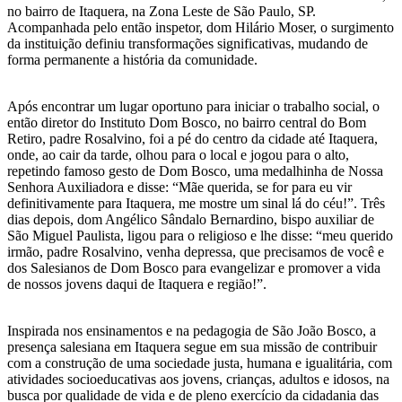
no bairro de Itaquera, na Zona Leste de São Paulo, SP.
Acompanhada pelo então inspetor, dom Hilário Moser, o surgimento
da instituição definiu transformações significativas, mudando de
forma permanente a história da comunidade.
Após encontrar um lugar oportuno para iniciar o trabalho social, o
então diretor do Instituto Dom Bosco, no bairro central do Bom
Retiro, padre Rosalvino, foi a pé do centro da cidade até Itaquera,
onde, ao cair da tarde, olhou para o local e jogou para o alto,
repetindo famoso gesto de Dom Bosco, uma medalhinha de Nossa
Senhora Auxiliadora e disse: “Mãe querida, se for para eu vir
definitivamente para Itaquera, me mostre um sinal lá do céu!”. Três
dias depois, dom Angélico Sândalo Bernardino, bispo auxiliar de
São Miguel Paulista, ligou para o religioso e lhe disse: “meu querido
irmão, padre Rosalvino, venha depressa, que precisamos de você e
dos Salesianos de Dom Bosco para evangelizar e promover a vida
de nossos jovens daqui de Itaquera e região!”.
Inspirada nos ensinamentos e na pedagogia de São João Bosco, a
presença salesiana em Itaquera segue em sua missão de contribuir
com a construção de uma sociedade justa, humana e igualitária, com
atividades socioeducativas aos jovens, crianças, adultos e idosos, na
busca por qualidade de vida e de pleno exercício da cidadania das