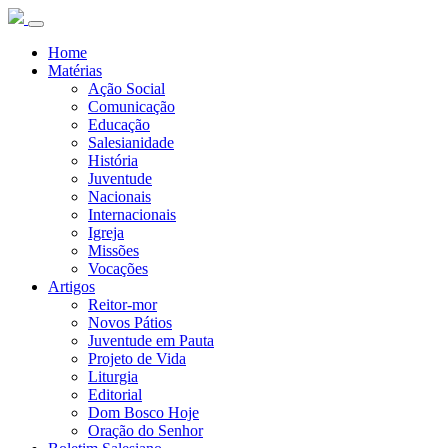
Home
Matérias
Ação Social
Comunicação
Educação
Salesianidade
História
Juventude
Nacionais
Internacionais
Igreja
Missões
Vocações
Artigos
Reitor-mor
Novos Pátios
Juventude em Pauta
Projeto de Vida
Liturgia
Editorial
Dom Bosco Hoje
Oração do Senhor