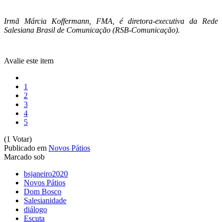
Irmã Márcia Koffermann, FMA, é diretora-executiva da Rede
Salesiana Brasil de Comunicação (RSB-Comunicação).
Avalie este item
1
2
3
4
5
(1 Votar)
Publicado em
Novos Pátios
Marcado sob
bsjaneiro2020
Novos Pátios
Dom Bosco
Salesianidade
diálogo
Escuta