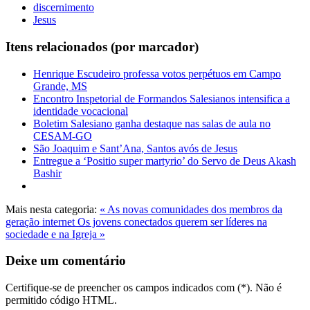
discernimento
Jesus
Itens relacionados (por marcador)
Henrique Escudeiro professa votos perpétuos em Campo
Grande, MS
Encontro Inspetorial de Formandos Salesianos intensifica a
identidade vocacional
Boletim Salesiano ganha destaque nas salas de aula no
CESAM-GO
São Joaquim e Sant’Ana, Santos avós de Jesus
Entregue a ‘Positio super martyrio’ do Servo de Deus Akash
Bashir
Mais nesta categoria:
« As novas comunidades dos membros da
geração internet
Os jovens conectados querem ser líderes na
sociedade e na Igreja »
Deixe um comentário
Certifique-se de preencher os campos indicados com (*). Não é
permitido código HTML.