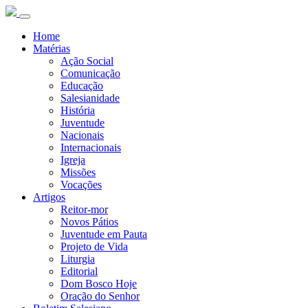
Home
Matérias
Ação Social
Comunicação
Educação
Salesianidade
História
Juventude
Nacionais
Internacionais
Igreja
Missões
Vocações
Artigos
Reitor-mor
Novos Pátios
Juventude em Pauta
Projeto de Vida
Liturgia
Editorial
Dom Bosco Hoje
Oração do Senhor