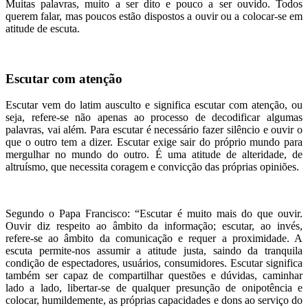
Muitas palavras, muito a ser dito e pouco a ser ouvido. Todos
querem falar, mas poucos estão dispostos a ouvir ou a colocar-se em
atitude de escuta.
Escutar com atenção
Escutar vem do latim ausculto e significa escutar com atenção, ou
seja, refere-se não apenas ao processo de decodificar algumas
palavras, vai além. Para escutar é necessário fazer silêncio e ouvir o
que o outro tem a dizer. Escutar exige sair do próprio mundo para
mergulhar no mundo do outro. É uma atitude de alteridade, de
altruísmo, que necessita coragem e convicção das próprias opiniões.
Segundo o Papa Francisco: “Escutar é muito mais do que ouvir.
Ouvir diz respeito ao âmbito da informação; escutar, ao invés,
refere-se ao âmbito da comunicação e requer a proximidade. A
escuta permite-nos assumir a atitude justa, saindo da tranquila
condição de espectadores, usuários, consumidores. Escutar significa
também ser capaz de compartilhar questões e dúvidas, caminhar
lado a lado, libertar-se de qualquer presunção de onipotência e
colocar, humildemente, as próprias capacidades e dons ao serviço do