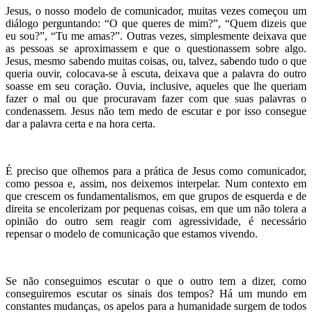
Jesus, o nosso modelo de comunicador, muitas vezes começou um
diálogo perguntando: “O que queres de mim?”, “Quem dizeis que
eu sou?”, “Tu me amas?”. Outras vezes, simplesmente deixava que
as pessoas se aproximassem e que o questionassem sobre algo.
Jesus, mesmo sabendo muitas coisas, ou, talvez, sabendo tudo o que
queria ouvir, colocava-se à escuta, deixava que a palavra do outro
soasse em seu coração. Ouvia, inclusive, aqueles que lhe queriam
fazer o mal ou que procuravam fazer com que suas palavras o
condenassem. Jesus não tem medo de escutar e por isso consegue
dar a palavra certa e na hora certa.
É preciso que olhemos para a prática de Jesus como comunicador,
como pessoa e, assim, nos deixemos interpelar. Num contexto em
que crescem os fundamentalismos, em que grupos de esquerda e de
direita se encolerizam por pequenas coisas, em que um não tolera a
opinião do outro sem reagir com agressividade, é necessário
repensar o modelo de comunicação que estamos vivendo.
Se não conseguimos escutar o que o outro tem a dizer, como
conseguiremos escutar os sinais dos tempos? Há um mundo em
constantes mudanças, os apelos para a humanidade surgem de todos