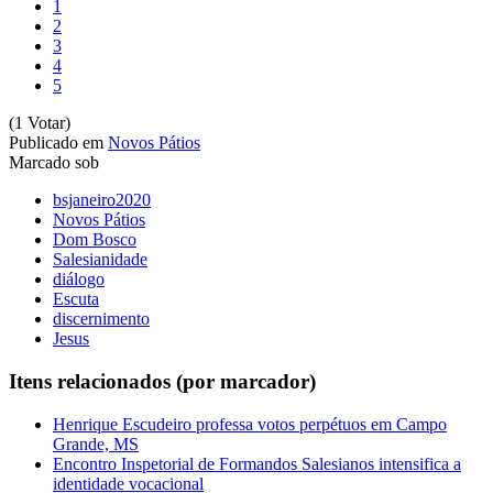
1
2
3
4
5
(1 Votar)
Publicado em
Novos Pátios
Marcado sob
bsjaneiro2020
Novos Pátios
Dom Bosco
Salesianidade
diálogo
Escuta
discernimento
Jesus
Itens relacionados (por marcador)
Henrique Escudeiro professa votos perpétuos em Campo
Grande, MS
Encontro Inspetorial de Formandos Salesianos intensifica a
identidade vocacional