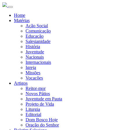
Home
Matérias
Ação Social
Comunicação
Educação
Salesianidade
História
Juventude
Nacionais
Internacionais
Igreja
Missões
Vocações
Artigos
Reitor-mor
Novos Pátios
Juventude em Pauta
Projeto de Vida
Liturgia
Editorial
Dom Bosco Hoje
Oração do Senhor