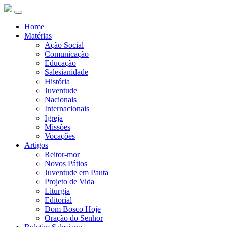
Home
Matérias
Ação Social
Comunicação
Educação
Salesianidade
História
Juventude
Nacionais
Internacionais
Igreja
Missões
Vocações
Artigos
Reitor-mor
Novos Pátios
Juventude em Pauta
Projeto de Vida
Liturgia
Editorial
Dom Bosco Hoje
Oração do Senhor