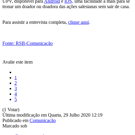
UPV, disponível para
Android
e
iOS,
uma facilidade a mais para se
tronar um doador ou doadora das ações salesianas sem sair de casa.
Para assistir a entrevista completa,
clique aqui
.
Fonte: RSB-Comunicação
Avalie este item
1
2
3
4
5
(1 Votar)
Última modificação em Quarta, 29 Julho 2020 12:19
Publicado em
Comunicação
Marcado sob