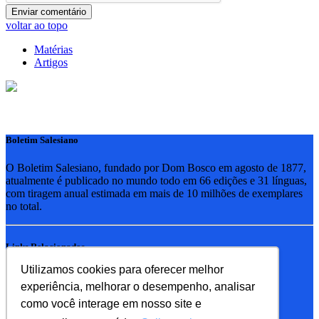
voltar ao topo
Matérias
Artigos
Boletim Salesiano
O Boletim Salesiano, fundado por Dom Bosco em agosto de 1877,
atualmente é publicado no mundo todo em 66 edições e 31 línguas,
com tiragem anual estimada em mais de 10 milhões de exemplares
no total.
Links Relacionados
Utilizamos cookies para oferecer melhor
RSB - Rede Salesiana Brasil
experiência, melhorar o desempenho, analisar
EDEBE - Editora
UPV - União pela Vida
como você interage em nosso site e