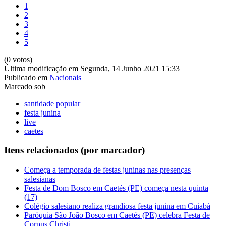
1
2
3
4
5
(0 votos)
Última modificação em Segunda, 14 Junho 2021 15:33
Publicado em
Nacionais
Marcado sob
santidade popular
festa junina
live
caetes
Itens relacionados (por marcador)
Começa a temporada de festas juninas nas presenças
salesianas
Festa de Dom Bosco em Caetés (PE) começa nesta quinta
(17)
Colégio salesiano realiza grandiosa festa junina em Cuiabá
Paróquia São João Bosco em Caetés (PE) celebra Festa de
Corpus Christi