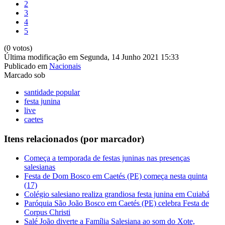
2
3
4
5
(0 votos)
Última modificação em Segunda, 14 Junho 2021 15:33
Publicado em
Nacionais
Marcado sob
santidade popular
festa junina
live
caetes
Itens relacionados (por marcador)
Começa a temporada de festas juninas nas presenças
salesianas
Festa de Dom Bosco em Caetés (PE) começa nesta quinta
(17)
Colégio salesiano realiza grandiosa festa junina em Cuiabá
Paróquia São João Bosco em Caetés (PE) celebra Festa de
Corpus Christi
Salé João diverte a Família Salesiana ao som do Xote,