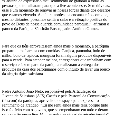
“Gostaria de expressar o meu sentimento de gratidão a todas as
pessoas que trabalharam para que a live acontecesse. Sem dúvidas,
esse é um momento de renovar as nossas forças diante dos desafios
que estamos vivendo. A cultura nordestina encanta e faz com que,
mesmo distantes, possamos sentir o calor e a vibração positiva do
povo de Deus de nossa querida comunidade paroquial”, afirmou o
pároco da Paróquia São João Bosco, padre Antônio Gomes.
Para que os fiéis aproveitassem ainda mais o momento, a paróquia
preparou uma barraca com comidas. Canjica, pamonha, bolo de
milho, bolo de tapioca, munguzá foram alguns produtos disponíveis
para a venda. Para atender melhor, entregadores que trabalham com
o serviço e fazem parte da paróquia realizaram a entrega dos
produtos na casa dos paroquianos com o intuito de levar um pouco
da alegria típica salesiana.
Padre Antonio João Neto, responsável pela Articulação da
Juventude Salesiana (AJS) Caetés e pela Pastoral da Comunicação
(Pascom) da paróquia, aproveitou o espaço para expressar o
sentimento de gratidão. “Eu me senti ainda mais feliz porque tudo
isso foi feito com os jovens, que se empenharam em tudo e deram
seu coração nessa live. Minhas palavras são só de agradecimento”,