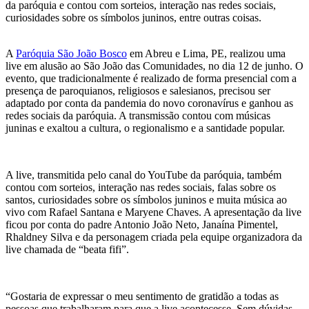
da paróquia e contou com sorteios, interação nas redes sociais,
curiosidades sobre os símbolos juninos, entre outras coisas.
A
Paróquia São João Bosco
em Abreu e Lima, PE, realizou uma
live em alusão ao São João das Comunidades, no dia 12 de junho. O
evento, que tradicionalmente é realizado de forma presencial com a
presença de paroquianos, religiosos e salesianos, precisou ser
adaptado por conta da pandemia do novo coronavírus e ganhou as
redes sociais da paróquia. A transmissão contou com músicas
juninas e exaltou a cultura, o regionalismo e a santidade popular.
A live, transmitida pelo canal do YouTube da paróquia, também
contou com sorteios, interação nas redes sociais, falas sobre os
santos, curiosidades sobre os símbolos juninos e muita música ao
vivo com Rafael Santana e Maryene Chaves. A apresentação da live
ficou por conta do padre Antonio João Neto, Janaína Pimentel,
Rhaldney Silva e da personagem criada pela equipe organizadora da
live chamada de “beata fifi”.
“Gostaria de expressar o meu sentimento de gratidão a todas as
pessoas que trabalharam para que a live acontecesse. Sem dúvidas,