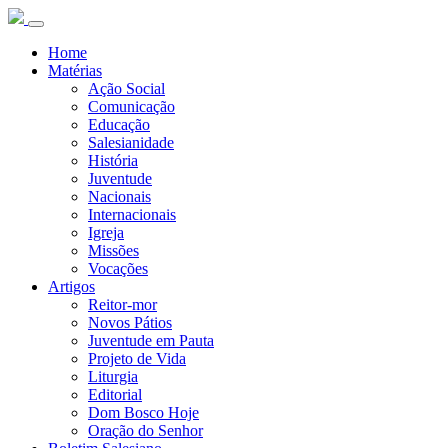
Home
Matérias
Ação Social
Comunicação
Educação
Salesianidade
História
Juventude
Nacionais
Internacionais
Igreja
Missões
Vocações
Artigos
Reitor-mor
Novos Pátios
Juventude em Pauta
Projeto de Vida
Liturgia
Editorial
Dom Bosco Hoje
Oração do Senhor