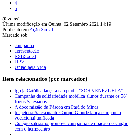
4
5
(0 votos)
Última modificação em Quinta, 02 Setembro 2021 14:19
Publicado em
Ação Social
Marcado sob
campanha
apresentação
RSBSocial
UPV
União pela Vida
Itens relacionados (por marcador)
Igreja Católica lança a campanha “SOS VENEZUELA”
Campanha de solidariedade mobiliza alunos durante os 56º
Jogos Salesianos
A doce missão da Páscoa em Pará de Minas
Inspetoria Salesiana de Campo Grande lança campanha
vocacional unificada
Colégio salesiano promove campanha de doação de sangue
com o hemocentro