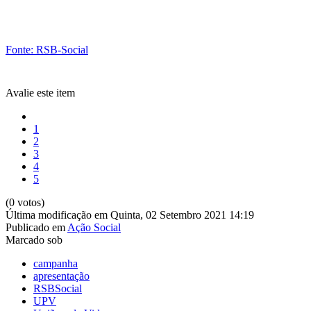
Fonte: RSB-Social
Avalie este item
1
2
3
4
5
(0 votos)
Última modificação em Quinta, 02 Setembro 2021 14:19
Publicado em
Ação Social
Marcado sob
campanha
apresentação
RSBSocial
UPV