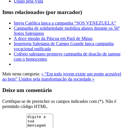
União pela Vida
Itens relacionados (por marcador)
Igreja Católica lança a campanha “SOS VENEZUELA”
Campanha de solidariedade mobiliza alunos durante os 56º
Jogos Salesianos
A doce missão da Páscoa em Pará de Minas
Inspetoria Salesiana de Campo Grande lança campanha
vocacional unificada
Colégio salesiano promove campanha de doação de sangue
com o hemocentro
Mais nesta categoria:
« “Em todo jovem existe um ponto acessível
ao bem”
Unidos pela transformação da sociedade »
Deixe um comentário
Certifique-se de preencher os campos indicados com (*). Não é
permitido código HTML.