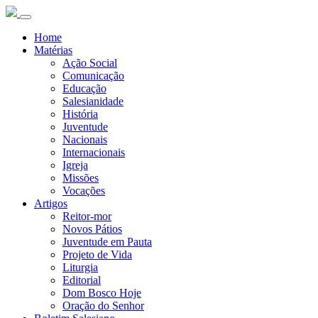
Home
Matérias
Ação Social
Comunicação
Educação
Salesianidade
História
Juventude
Nacionais
Internacionais
Igreja
Missões
Vocações
Artigos
Reitor-mor
Novos Pátios
Juventude em Pauta
Projeto de Vida
Liturgia
Editorial
Dom Bosco Hoje
Oração do Senhor