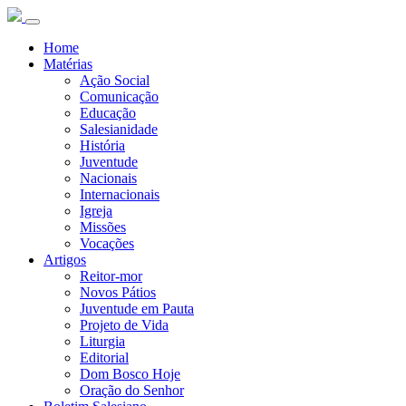
Home
Matérias
Ação Social
Comunicação
Educação
Salesianidade
História
Juventude
Nacionais
Internacionais
Igreja
Missões
Vocações
Artigos
Reitor-mor
Novos Pátios
Juventude em Pauta
Projeto de Vida
Liturgia
Editorial
Dom Bosco Hoje
Oração do Senhor