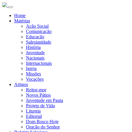
Home
Matérias
Ação Social
Comunicação
Educação
Salesianidade
História
Juventude
Nacionais
Internacionais
Igreja
Missões
Vocações
Artigos
Reitor-mor
Novos Pátios
Juventude em Pauta
Projeto de Vida
Liturgia
Editorial
Dom Bosco Hoje
Oração do Senhor