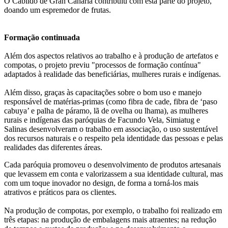
O Cabildo de Gran Canaria contribuiu com esta parte do projeto,
doando um espremedor de frutas.
Formação continuada
Além dos aspectos relativos ao trabalho e à produção de artefatos e
compotas, o projeto previu "processos de formação contínua"
adaptados à realidade das beneficiárias, mulheres rurais e indígenas.
Além disso, graças às capacitações sobre o bom uso e manejo
responsável de matérias-primas (como fibra de cade, fibra de ‘paso
cabuya’ e palha de páramo, lã de ovelha ou lhama), as mulheres
rurais e indígenas das paróquias de Facundo Vela, Simiatug e
Salinas desenvolveram o trabalho em associação, o uso sustentável
dos recursos naturais e o respeito pela identidade das pessoas e pelas
realidades das diferentes áreas.
Cada paróquia promoveu o desenvolvimento de produtos artesanais
que levassem em conta e valorizassem a sua identidade cultural, mas
com um toque inovador no design, de forma a torná-los mais
atrativos e práticos para os clientes.
Na produção de compotas, por exemplo, o trabalho foi realizado em
três etapas: na produção de embalagens mais atraentes; na redução