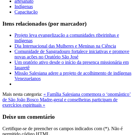
artesanato
Indígenas
Capacitação
Itens relacionados (por marcador)
Projeto leva evangelização a comunidades ribeirinhas e
indígenas
Dia Internacional das Mulheres e Meninas na Ciência
Comunidade de Sangradouro fortalece iniciativas e promove
novas ações no Oratório São José
Um oratório ativo desde o início da presença missionária em
Iauaretê
Missão Salesiana adere a projeto de acolhimento de indígenas
Venezuelanos
Mais nesta categoria:
« Família Salesiana comemora o ‘onomástico’
de São João Bosco
Madre-geral e conselheiras participam de
exercícios espirituais »
Deixe um comentário
Certifique-se de preencher os campos indicados com (*). Não é
permitido código HTML.