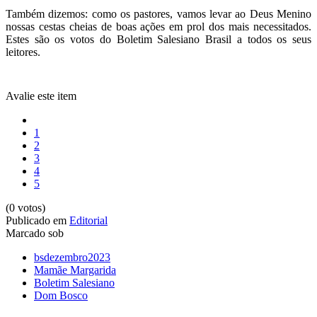
Também dizemos: como os pastores, vamos levar ao Deus Menino
nossas cestas cheias de boas ações em prol dos mais necessitados.
Estes são os votos do Boletim Salesiano Brasil a todos os seus
leitores.
Avalie este item
1
2
3
4
5
(0 votos)
Publicado em
Editorial
Marcado sob
bsdezembro2023
Mamãe Margarida
Boletim Salesiano
Dom Bosco