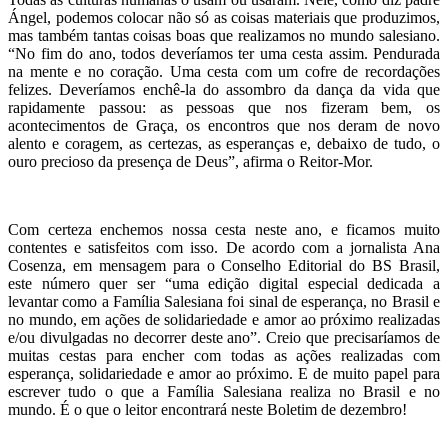
Ángel, podemos colocar não só as coisas materiais que produzimos,
mas também tantas coisas boas que realizamos no mundo salesiano.
“No fim do ano, todos deveríamos ter uma cesta assim. Pendurada
na mente e no coração. Uma cesta com um cofre de recordações
felizes. Deveríamos enchê-la do assombro da dança da vida que
rapidamente passou: as pessoas que nos fizeram bem, os
acontecimentos de Graça, os encontros que nos deram de novo
alento e coragem, as certezas, as esperanças e, debaixo de tudo, o
ouro precioso da presença de Deus”, afirma o Reitor-Mor.
Com certeza enchemos nossa cesta neste ano, e ficamos muito
contentes e satisfeitos com isso. De acordo com a jornalista Ana
Cosenza, em mensagem para o Conselho Editorial do BS Brasil,
este número quer ser “uma edição digital especial dedicada a
levantar como a Família Salesiana foi sinal de esperança, no Brasil e
no mundo, em ações de solidariedade e amor ao próximo realizadas
e/ou divulgadas no decorrer deste ano”. Creio que precisaríamos de
muitas cestas para encher com todas as ações realizadas com
esperança, solidariedade e amor ao próximo. E de muito papel para
escrever tudo o que a Família Salesiana realiza no Brasil e no
mundo. É o que o leitor encontrará neste Boletim de dezembro!