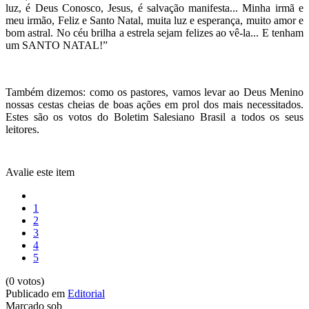
luz, é Deus Conosco, Jesus, é salvação manifesta... Minha irmã e
meu irmão, Feliz e Santo Natal, muita luz e esperança, muito amor e
bom astral. No céu brilha a estrela sejam felizes ao vê-la... E tenham
um SANTO NATAL!”
Também dizemos: como os pastores, vamos levar ao Deus Menino
nossas cestas cheias de boas ações em prol dos mais necessitados.
Estes são os votos do Boletim Salesiano Brasil a todos os seus
leitores.
Avalie este item
1
2
3
4
5
(0 votos)
Publicado em
Editorial
Marcado sob