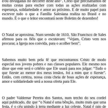
e/ou divulgadas no decorrer deste ano”. Creio que precisaríamos de
muitas cestas para encher com todas as ações realizadas com
esperança, solidariedade e amor ao próximo. E de muito papel para
escrever tudo o que a Família Salesiana realiza no Brasil e no
mundo. É o que o leitor encontrará neste Boletim de dezembro!
O Natal se aproxima. Num sermão de 1610, São Francisco de Sales
afirmou para os fiéis que o escutavam: “Vejam, Cristo vem nos
procurar, a Igreja nos convida, para o acolher bem”.
Sabemos muito bem pela fé que encontramos Cristo de modo
especial nos jovens pobres e nas classes populares. Ele mesmo nos
disse que este será o critério que Ele usará para nos julgar: “Tudo o
que fizeste ao menor dos meus irmãos, foi a mim que o fizeste”.
Então, com certeza, nossa cesta cheia de boas ações de esperança,
amor e solidariedade será a nossa oferta para Ele.
O padre Valdemar Pereira dos Santos, num trecho do seu cordel
aqui publicado, diz que “o Natal é uma bênção, muito mais que uma
festa, é o céu unindo à terra mediante a luz celeste. Natal é raio de