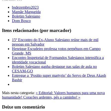
bsdezembro2023
Mamãe Margarida
Boletim Salesiano
Dom Bosco
Itens relacionados (por marcador)
15º Encontro do Ex-Aluno Salesiano reúne mais de mil
pessoas em Salvador
Henrique Escudeiro professa votos perpétuos em Campo
Grande, MS
Encontro Inspetorial de Formandos Salesianos intensifica a
identidade vocacional
Boletim Salesiano ganha destaque nas salas de aula no
CESAM-GO
Entregue a ‘Positio super martyrio’ do Servo de Deus Akash
Bashir
Mais nesta categoria:
« Editorial: Valores humanos para uma nova
humanidade!
Corações ardentes, pés a caminho! »
Deixe um comentário