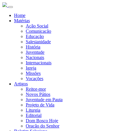
Home
Matérias
Ação Social
Comunicação
Educação
Salesianidade
História
Juventude
Nacionais
Internacionais
Igreja
Missões
Vocações
Artigos
Reitor-mor
Novos Pátios
Juventude em Pauta
Projeto de Vida
Liturgia
Editorial
Dom Bosco Hoje
Oração do Senhor