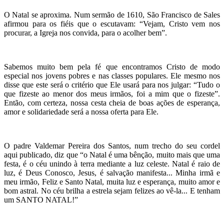
O Natal se aproxima. Num sermão de 1610, São Francisco de Sales
afirmou para os fiéis que o escutavam: “Vejam, Cristo vem nos
procurar, a Igreja nos convida, para o acolher bem”.
Sabemos muito bem pela fé que encontramos Cristo de modo
especial nos jovens pobres e nas classes populares. Ele mesmo nos
disse que este será o critério que Ele usará para nos julgar: “Tudo o
que fizeste ao menor dos meus irmãos, foi a mim que o fizeste”.
Então, com certeza, nossa cesta cheia de boas ações de esperança,
amor e solidariedade será a nossa oferta para Ele.
O padre Valdemar Pereira dos Santos, num trecho do seu cordel
aqui publicado, diz que “o Natal é uma bênção, muito mais que uma
festa, é o céu unindo à terra mediante a luz celeste. Natal é raio de
luz, é Deus Conosco, Jesus, é salvação manifesta... Minha irmã e
meu irmão, Feliz e Santo Natal, muita luz e esperança, muito amor e
bom astral. No céu brilha a estrela sejam felizes ao vê-la... E tenham
um SANTO NATAL!”