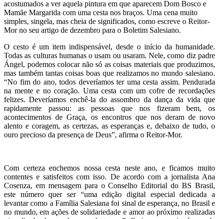
acostumados a ver aquela pintura em que aparecem Dom Bosco e
Mamãe Margarida com uma cesta nos braços. Uma cena muito
simples, singela, mas cheia de significados, como escreve o Reitor-
Mor no seu artigo de dezembro para o Boletim Salesiano.
O cesto é um item indispensável, desde o início da humanidade.
Todas as culturas humanas o usam ou usaram. Nele, como diz padre
Ángel, podemos colocar não só as coisas materiais que produzimos,
mas também tantas coisas boas que realizamos no mundo salesiano.
“No fim do ano, todos deveríamos ter uma cesta assim. Pendurada
na mente e no coração. Uma cesta com um cofre de recordações
felizes. Deveríamos enchê-la do assombro da dança da vida que
rapidamente passou: as pessoas que nos fizeram bem, os
acontecimentos de Graça, os encontros que nos deram de novo
alento e coragem, as certezas, as esperanças e, debaixo de tudo, o
ouro precioso da presença de Deus”, afirma o Reitor-Mor.
Com certeza enchemos nossa cesta neste ano, e ficamos muito
contentes e satisfeitos com isso. De acordo com a jornalista Ana
Cosenza, em mensagem para o Conselho Editorial do BS Brasil,
este número quer ser “uma edição digital especial dedicada a
levantar como a Família Salesiana foi sinal de esperança, no Brasil e
no mundo, em ações de solidariedade e amor ao próximo realizadas