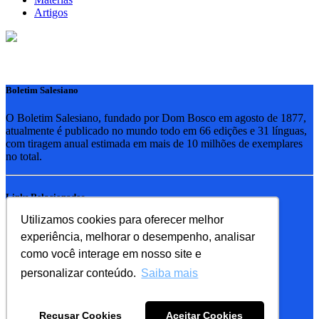
Artigos
Boletim Salesiano
O Boletim Salesiano, fundado por Dom Bosco em agosto de 1877,
atualmente é publicado no mundo todo em 66 edições e 31 línguas,
com tiragem anual estimada em mais de 10 milhões de exemplares
no total.
Links Relacionados
Utilizamos cookies para oferecer melhor
RSB - Rede Salesiana Brasil
experiência, melhorar o desempenho, analisar
EDEBE - Editora
UPV - União pela Vida
como você interage em nosso site e
personalizar conteúdo.
Saiba mais
Familia Salesiana
SDB - Salesianos de Dom Bosco
Recusar Cookies
Aceitar Cookies