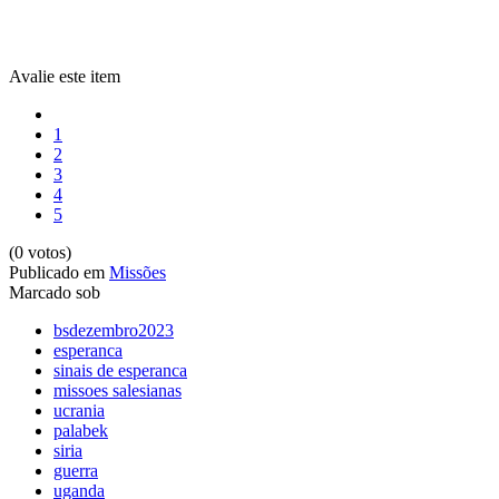
Avalie este item
1
2
3
4
5
(0 votos)
Publicado em
Missões
Marcado sob
bsdezembro2023
esperanca
sinais de esperanca
missoes salesianas
ucrania
palabek
siria
guerra
uganda