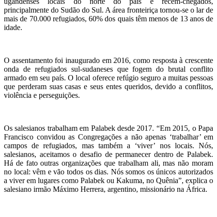
ugandenses locais do norte do país e recém-chegados,
principalmente do Sudão do Sul. A área fronteiriça tornou-se o lar de
mais de 70.000 refugiados, 60% dos quais têm menos de 13 anos de
idade.
O assentamento foi inaugurado em 2016, como resposta à crescente
onda de refugiados sul-sudaneses que fogem do brutal conflito
armado em seu país. O local oferece refúgio seguro a muitas pessoas
que perderam suas casas e seus entes queridos, devido a conflitos,
violência e perseguições.
Os salesianos trabalham em Palabek desde 2017. “Em 2015, o Papa
Francisco convidou as Congregações a não apenas ‘trabalhar’ em
campos de refugiados, mas também a ‘viver’ nos locais. Nós,
salesianos, aceitamos o desafio de permanecer dentro de Palabek.
Há de fato outras organizações que trabalham ali, mas não moram
no local: vêm e vão todos os dias. Nós somos os únicos autorizados
a viver em lugares como Palabek ou Kakuma, no Quênia”, explica o
salesiano irmão Máximo Herrera, argentino, missionário na África.