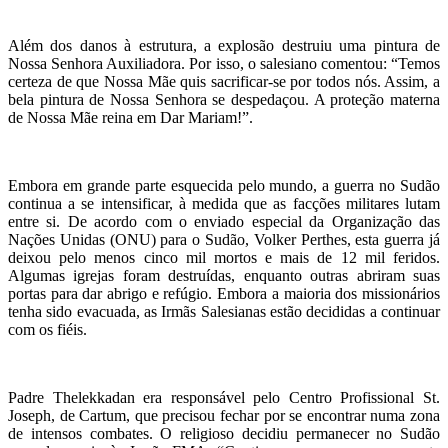
Além dos danos à estrutura, a explosão destruiu uma pintura de
Nossa Senhora Auxiliadora. Por isso, o salesiano comentou: “Temos
certeza de que Nossa Mãe quis sacrificar-se por todos nós. Assim, a
bela pintura de Nossa Senhora se despedaçou. A proteção materna
de Nossa Mãe reina em Dar Mariam!”.
Embora em grande parte esquecida pelo mundo, a guerra no Sudão
continua a se intensificar, à medida que as facções militares lutam
entre si. De acordo com o enviado especial da Organização das
Nações Unidas (ONU) para o Sudão, Volker Perthes, esta guerra já
deixou pelo menos cinco mil mortos e mais de 12 mil feridos.
Algumas igrejas foram destruídas, enquanto outras abriram suas
portas para dar abrigo e refúgio. Embora a maioria dos missionários
tenha sido evacuada, as Irmãs Salesianas estão decididas a continuar
com os fiéis.
Padre Thelekkadan era responsável pelo Centro Profissional St.
Joseph, de Cartum, que precisou fechar por se encontrar numa zona
de intensos combates. O religioso decidiu permanecer no Sudão