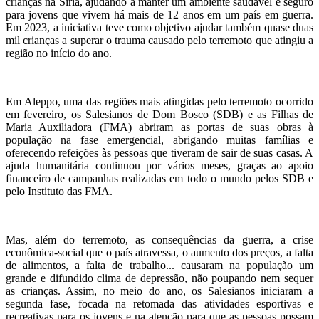
crianças na Síria, ajudando a manter um ambiente saudável e seguro
para jovens que vivem há mais de 12 anos em um país em guerra.
Em 2023, a iniciativa teve como objetivo ajudar também quase duas
mil crianças a superar o trauma causado pelo terremoto que atingiu a
região no início do ano.
Em Aleppo, uma das regiões mais atingidas pelo terremoto ocorrido
em fevereiro, os Salesianos de Dom Bosco (SDB) e as Filhas de
Maria Auxiliadora (FMA) abriram as portas de suas obras à
população na fase emergencial, abrigando muitas famílias e
oferecendo refeições às pessoas que tiveram de sair de suas casas. A
ajuda humanitária continuou por vários meses, graças ao apoio
financeiro de campanhas realizadas em todo o mundo pelos SDB e
pelo Instituto das FMA.
Mas, além do terremoto, as consequências da guerra, a crise
econômica-social que o país atravessa, o aumento dos preços, a falta
de alimentos, a falta de trabalho... causaram na população um
grande e difundido clima de depressão, não poupando nem sequer
as crianças. Assim, no meio do ano, os Salesianos iniciaram a
segunda fase, focada na retomada das atividades esportivas e
recreativas para os jovens e na atenção para que as pessoas possam