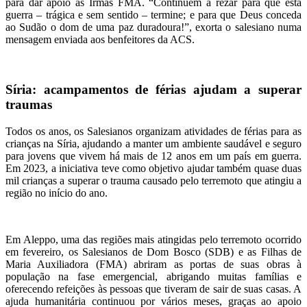
para dar apoio às Irmãs FMA. “Continuem a rezar para que esta
guerra – trágica e sem sentido – termine; e para que Deus conceda
ao Sudão o dom de uma paz duradoura!”, exorta o salesiano numa
mensagem enviada aos benfeitores da ACS.
Síria: acampamentos de férias ajudam a superar
traumas
Todos os anos, os Salesianos organizam atividades de férias para as
crianças na Síria, ajudando a manter um ambiente saudável e seguro
para jovens que vivem há mais de 12 anos em um país em guerra.
Em 2023, a iniciativa teve como objetivo ajudar também quase duas
mil crianças a superar o trauma causado pelo terremoto que atingiu a
região no início do ano.
Em Aleppo, uma das regiões mais atingidas pelo terremoto ocorrido
em fevereiro, os Salesianos de Dom Bosco (SDB) e as Filhas de
Maria Auxiliadora (FMA) abriram as portas de suas obras à
população na fase emergencial, abrigando muitas famílias e
oferecendo refeições às pessoas que tiveram de sair de suas casas. A
ajuda humanitária continuou por vários meses, graças ao apoio