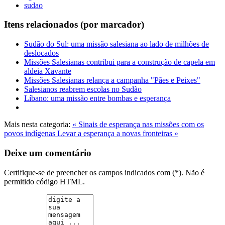
sudao
Itens relacionados (por marcador)
Sudão do Sul: uma missão salesiana ao lado de milhões de
deslocados
Missões Salesianas contribui para a construção de capela em
aldeia Xavante
Missões Salesianas relança a campanha "Pães e Peixes"
Salesianos reabrem escolas no Sudão
Líbano: uma missão entre bombas e esperança
Mais nesta categoria:
« Sinais de esperança nas missões com os
povos indígenas
Levar a esperança a novas fronteiras »
Deixe um comentário
Certifique-se de preencher os campos indicados com (*). Não é
permitido código HTML.