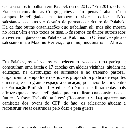
Os salesianos trabalham em Palabek desde 2017. “Em 2015, o Papa
Francisco convidou as Congregações a não apenas ‘trabalhar’ em
campos de refugiados, mas também a ‘viver’ nos locais. Nós,
salesianos, aceitamos o desafio de permanecer dentro de Palabek.
Há de fato outras organizações que trabalham ali, mas não moram
no local: vêm e vão todos os dias. Nós somos os únicos autorizados
a viver em lugares como Palabek ou Kakuma, no Quênia”, explica o
salesiano irmão Máximo Herrera, argentino, missionário na África.
Em Palabek, os salesianos estabeleceram escolas e uma paróquia;
construíram uma igreja e 17 capelas em aldeias vizinhas; ajudam na
educação, na distribuição de alimentos e no trabalho pastoral.
Organizam o tempo livre dos jovens propondo a prática de esportes
e música, e dão grande espaço à educação, por meio de um Centro
de Formação Profissional. A educação é uma das ferramentas mais
eficazes que os jovens refugiados podem utilizar para construir o seu
futuro. A frase ‘Rebuilding lives’ (Reconstruir vidas) aparece nas
camisetas dos jovens do CFP: de fato, os salesianos ajudam a
reconstruir vidas destruídas pelo ódio e pela guerra.
Uganda é um país conhecido por sua política humanitária e única