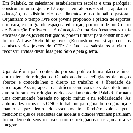
Em Palabek, os salesianos estabeleceram escolas e uma paróquia;
construíram uma igreja e 17 capelas em aldeias vizinhas; ajudam na
educação, na distribuição de alimentos e no trabalho pastoral.
Organizam o tempo livre dos jovens propondo a prática de esportes
e música, e dão grande espaço à educação, por meio de um Centro
de Formação Profissional. A educação é uma das ferramentas mais
eficazes que os jovens refugiados podem utilizar para construir o seu
futuro. A frase ‘Rebuilding lives’ (Reconstruir vidas) aparece nas
camisetas dos jovens do CFP: de fato, os salesianos ajudam a
reconstruir vidas destruídas pelo ódio e pela guerra.
Uganda é um país conhecido por sua política humanitária e única
em matéria de refugiados. O país acolhe os refugiados de braços
abertos e concede-lhes o direito ao trabalho e à liberdade de
circulação. Assim, apesar das difíceis condições de vida e do trauma
que sofreram, os refugiados do assentamento de Palabek formam
uma comunidade baseada no apoio mútuo e na solidariedade. As
autoridades locais e as ONGs trabalham para garantir a segurança e
manter a paz dentro do assentamento. Também vale a pena
mencionar que os residentes das aldeias e cidades vizinhas partilham
frequentemente seus recursos com os refugiados e os ajudam a se
integrar.