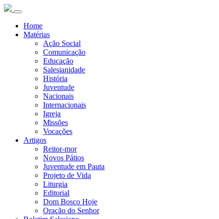
Home
Matérias
Ação Social
Comunicação
Educação
Salesianidade
História
Juventude
Nacionais
Internacionais
Igreja
Missões
Vocações
Artigos
Reitor-mor
Novos Pátios
Juventude em Pauta
Projeto de Vida
Liturgia
Editorial
Dom Bosco Hoje
Oração do Senhor