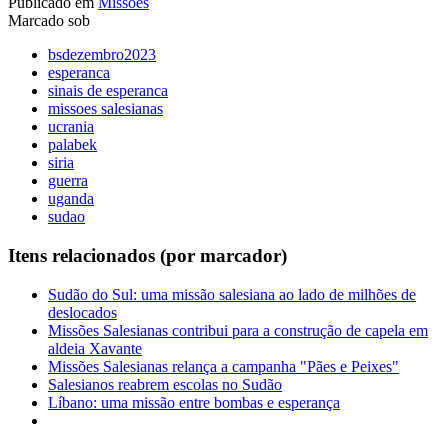
Publicado em
Missões
Marcado sob
bsdezembro2023
esperanca
sinais de esperanca
missoes salesianas
ucrania
palabek
siria
guerra
uganda
sudao
Itens relacionados (por marcador)
Sudão do Sul: uma missão salesiana ao lado de milhões de
deslocados
Missões Salesianas contribui para a construção de capela em
aldeia Xavante
Missões Salesianas relança a campanha "Pães e Peixes"
Salesianos reabrem escolas no Sudão
Líbano: uma missão entre bombas e esperança