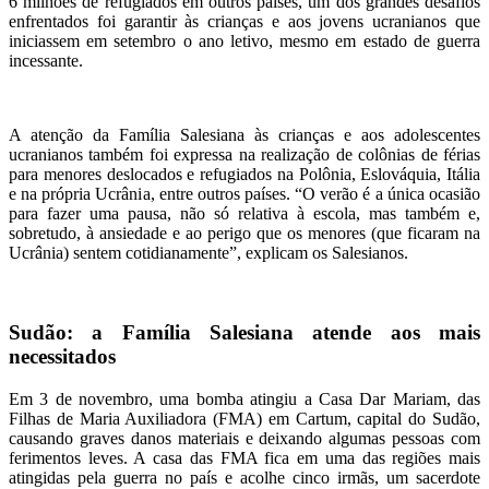
6 milhões de refugiados em outros países, um dos grandes desafios
enfrentados foi garantir às crianças e aos jovens ucranianos que
iniciassem em setembro o ano letivo, mesmo em estado de guerra
incessante.
A atenção da Família Salesiana às crianças e aos adolescentes
ucranianos também foi expressa na realização de colônias de férias
para menores deslocados e refugiados na Polônia, Eslováquia, Itália
e na própria Ucrânia, entre outros países. “O verão é a única ocasião
para fazer uma pausa, não só relativa à escola, mas também e,
sobretudo, à ansiedade e ao perigo que os menores (que ficaram na
Ucrânia) sentem cotidianamente”, explicam os Salesianos.
Sudão: a Família Salesiana atende aos mais
necessitados
Em 3 de novembro, uma bomba atingiu a Casa Dar Mariam, das
Filhas de Maria Auxiliadora (FMA) em Cartum, capital do Sudão,
causando graves danos materiais e deixando algumas pessoas com
ferimentos leves. A casa das FMA fica em uma das regiões mais
atingidas pela guerra no país e acolhe cinco irmãs, um sacerdote