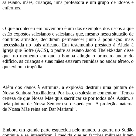
salesiano, mães, crianças, uma professora e um grupo de idosos e
enfermos.
O que aconteceu em novembro é um dos exemplos dos riscos a que
estão expostos salesianos e salesianas que, mesmo nessa situação de
conflitos armados, decidiram permanecer junto à população mais
necessitada no país africano. Em testemunho prestado à Ajuda à
Igreja que Sofre (ACS), o padre salesiano Jacob Thelekkadan disse
que, no momento em que a bomba atingiu o primeiro andar do
edifício, as crianças e suas mães estavam reunidas no andar térreo, o
que evitou a tragédia.
Além dos danos à estrutura, a explosão destruiu uma pintura de
Nossa Senhora Auxiliadora. Por isso, o salesiano comentou: “Temos
certeza de que Nossa Mãe quis sacrificar-se por todos nós. Assim, a
bela pintura de Nossa Senhora se despedaçou. A proteção materna
de Nossa Mãe reina em Dar Mariam!”.
Embora em grande parte esquecida pelo mundo, a guerra no Sudão
continua a se intensificar, à medida que as facções militares lutam