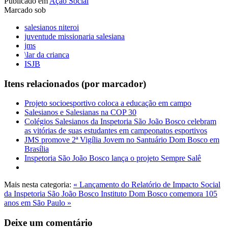
Publicado em
Ação Social
Marcado sob
salesianos niteroi
juventude missionaria salesiana
jms
\lar da crianca
ISJB
Itens relacionados (por marcador)
Projeto socioesportivo coloca a educação em campo
Salesianos e Salesianas na COP 30
Colégios Salesianos da Inspetoria São João Bosco celebram
as vitórias de suas estudantes em campeonatos esportivos
JMS promove 2ª Vigília Jovem no Santuário Dom Bosco em
Brasília
Inspetoria São João Bosco lança o projeto Sempre Salê
Mais nesta categoria:
« Lançamento do Relatório de Impacto Social
da Inspetoria São João Bosco
Instituto Dom Bosco comemora 105
anos em São Paulo »
Deixe um comentário