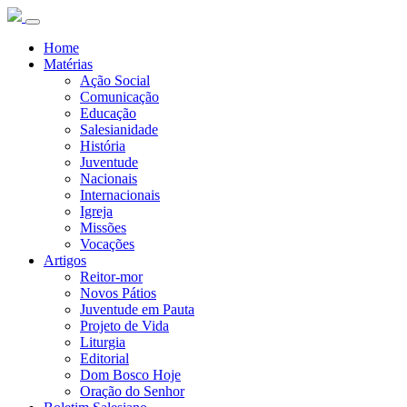
Home
Matérias
Ação Social
Comunicação
Educação
Salesianidade
História
Juventude
Nacionais
Internacionais
Igreja
Missões
Vocações
Artigos
Reitor-mor
Novos Pátios
Juventude em Pauta
Projeto de Vida
Liturgia
Editorial
Dom Bosco Hoje
Oração do Senhor