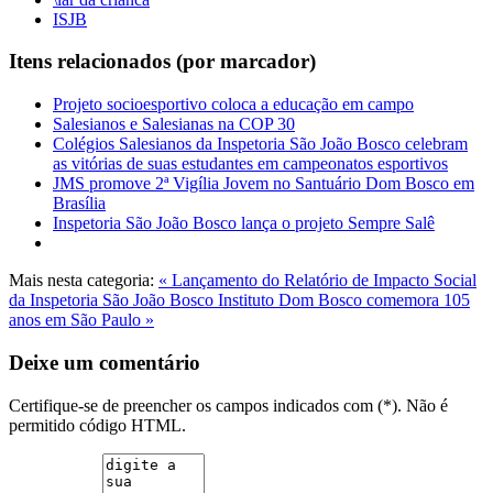
ISJB
Itens relacionados (por marcador)
Projeto socioesportivo coloca a educação em campo
Salesianos e Salesianas na COP 30
Colégios Salesianos da Inspetoria São João Bosco celebram
as vitórias de suas estudantes em campeonatos esportivos
JMS promove 2ª Vigília Jovem no Santuário Dom Bosco em
Brasília
Inspetoria São João Bosco lança o projeto Sempre Salê
Mais nesta categoria:
« Lançamento do Relatório de Impacto Social
da Inspetoria São João Bosco
Instituto Dom Bosco comemora 105
anos em São Paulo »
Deixe um comentário
Certifique-se de preencher os campos indicados com (*). Não é
permitido código HTML.