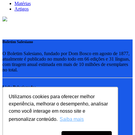
Matérias
Artigos
Boletim Salesiano
O Boletim Salesiano, fundado por Dom Bosco em agosto de 1877,
atualmente é publicado no mundo todo em 66 edições e 31 línguas,
com tiragem anual estimada em mais de 10 milhões de exemplares
no total.
Links Relacionados
Utilizamos cookies para oferecer melhor
RSB - Rede Salesiana Brasil
experiência, melhorar o desempenho, analisar
EDEBE - Editora
UPV - União pela Vida
como você interage em nosso site e
personalizar conteúdo.
Saiba mais
Familia Salesiana
SDB - Salesianos de Dom Bosco