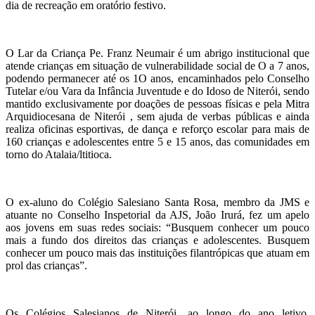
dia de recreação em oratório festivo. ‍
O Lar da Criança Pe. Franz Neumair é um abrigo institucional que
atende crianças em situação de vulnerabilidade social de O a 7 anos,
podendo permanecer até os 1O anos, encaminhados pelo Conselho
Tutelar e/ou Vara da Infância Juventude e do Idoso de Niterói, sendo
mantido exclusivamente por doações de pessoas físicas e pela Mitra
Arquidiocesana de Niterói , sem ajuda de verbas públicas e ainda
realiza oficinas esportivas, de dança e reforço escolar para mais de
160 crianças e adolescentes entre 5 e 15 anos, das comunidades em
torno do Atalaia/ltitioca.
‍O ex-aluno do Colégio Salesiano Santa Rosa, membro da JMS e
atuante no Conselho Inspetorial da AJS, João Irurá, fez um apelo
aos jovens em suas redes sociais: “Busquem conhecer um pouco
mais a fundo dos direitos das crianças e adolescentes. Busquem
conhecer um pouco mais das instituições filantrópicas que atuam em
prol das crianças”.
‍Os Colégios Salesianos de Niterói, ao longo do ano letivo,