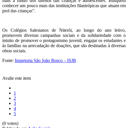
mais a fundo dos direitos das crianças e adolescentes. Busquem
conhecer um pouco mais das instituições filantrópicas que atuam em
prol das crianças”.
‍Os Colégios Salesianos de Niterói, ao longo do ano letivo,
promovem diversas campanhas sociais e da solidariedade com o
intuito de promover o protagonismo juvenil, engajar os estudantes e
às famílias na arrecadação de doações, que são destinadas à diversas
obras sociais.
Fonte:
Inspetoria São João Bosco – ISJB
Avalie este item
1
2
3
4
5
(0 votos)