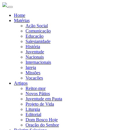
Home
Matérias
Ação Social
Comunicação
Educação
Salesianidade
História
Juventude
Nacionais
Internacionais
Igreja
Missões
Vocações
Artigos
Reitor-mor
Novos Pátios
Juventude em Pauta
Projeto de Vida
Liturgia
Editorial
Dom Bosco Hoje
Oração do Senhor