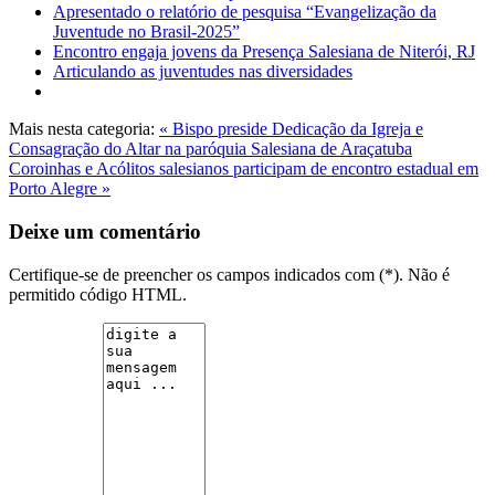
Apresentado o relatório de pesquisa “Evangelização da
Juventude no Brasil-2025”
Encontro engaja jovens da Presença Salesiana de Niterói, RJ
Articulando as juventudes nas diversidades
Mais nesta categoria:
« Bispo preside Dedicação da Igreja e
Consagração do Altar na paróquia Salesiana de Araçatuba
Coroinhas e Acólitos salesianos participam de encontro estadual em
Porto Alegre »
Deixe um comentário
Certifique-se de preencher os campos indicados com (*). Não é
permitido código HTML.