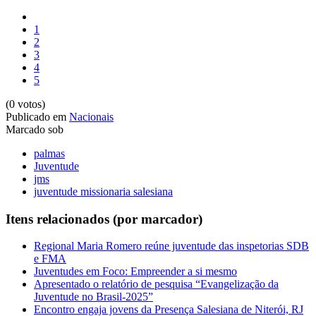
1
2
3
4
5
(0 votos)
Publicado em
Nacionais
Marcado sob
palmas
Juventude
jms
juventude missionaria salesiana
Itens relacionados (por marcador)
Regional Maria Romero reúne juventude das inspetorias SDB
e FMA
Juventudes em Foco: Empreender a si mesmo
Apresentado o relatório de pesquisa “Evangelização da
Juventude no Brasil-2025”
Encontro engaja jovens da Presença Salesiana de Niterói, RJ