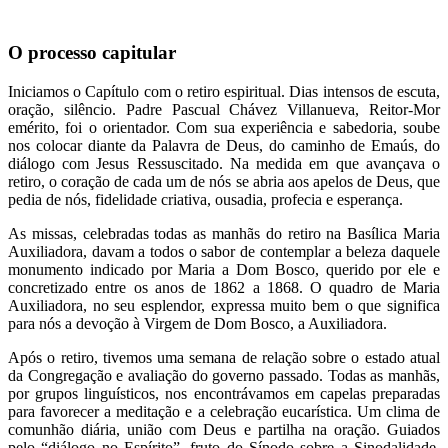
O processo capitular
Iniciamos o Capítulo com o retiro espiritual. Dias intensos de escuta,
oração, silêncio. Padre Pascual Chávez Villanueva, Reitor-Mor
emérito, foi o orientador. Com sua experiência e sabedoria, soube
nos colocar diante da Palavra de Deus, do caminho de Emaús, do
diálogo com Jesus Ressuscitado. Na medida em que avançava o
retiro, o coração de cada um de nós se abria aos apelos de Deus, que
pedia de nós, fidelidade criativa, ousadia, profecia e esperança.
As missas, celebradas todas as manhãs do retiro na Basílica Maria
Auxiliadora, davam a todos o sabor de contemplar a beleza daquele
monumento indicado por Maria a Dom Bosco, querido por ele e
concretizado entre os anos de 1862 a 1868. O quadro de Maria
Auxiliadora, no seu esplendor, expressa muito bem o que significa
para nós a devoção à Virgem de Dom Bosco, a Auxiliadora.
Após o retiro, tivemos uma semana de relação sobre o estado atual
da Congregação e avaliação do governo passado. Todas as manhãs,
por grupos linguísticos, nos encontrávamos em capelas preparadas
para favorecer a meditação e a celebração eucarística. Um clima de
comunhão diária, união com Deus e partilha na oração. Guiados
pelo “diálogo no Espírito”, fruto do Sínodo sobre a Sinodalidade,