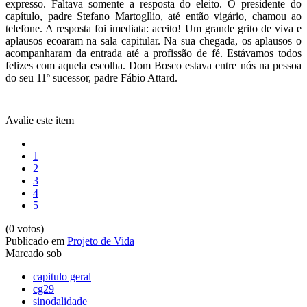
expresso. Faltava somente a resposta do eleito. O presidente do
capítulo, padre Stefano Martogllio, até então vigário, chamou ao
telefone. A resposta foi imediata: aceito! Um grande grito de viva e
aplausos ecoaram na sala capitular. Na sua chegada, os aplausos o
acompanharam da entrada até a profissão de fé. Estávamos todos
felizes com aquela escolha. Dom Bosco estava entre nós na pessoa
do seu 11º sucessor, padre Fábio Attard.
Avalie este item
1
2
3
4
5
(0 votos)
Publicado em
Projeto de Vida
Marcado sob
capitulo geral
cg29
sinodalidade