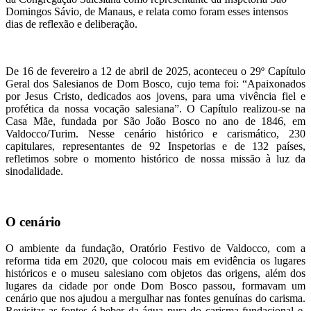
Domingos Sávio, de Manaus, e relata como foram esses intensos
dias de reflexão e deliberação.
De 16 de fevereiro a 12 de abril de 2025, aconteceu o 29º Capítulo
Geral dos Salesianos de Dom Bosco, cujo tema foi: “Apaixonados
por Jesus Cristo, dedicados aos jovens, para uma vivência fiel e
profética da nossa vocação salesiana”. O Capítulo realizou-se na
Casa Mãe, fundada por São João Bosco no ano de 1846, em
Valdocco/Turim. Nesse cenário histórico e carismático, 230
capitulares, representantes de 92 Inspetorias e de 132 países,
refletimos sobre o momento histórico de nossa missão à luz da
sinodalidade.
O cenário
O ambiente da fundação, Oratório Festivo de Valdocco, com a
reforma tida em 2020, que colocou mais em evidência os lugares
históricos e o museu salesiano com objetos das origens, além dos
lugares da cidade por onde Dom Bosco passou, formavam um
cenário que nos ajudou a mergulhar nas fontes genuínas do carisma.
Revisitar as fontes é beber da água pura do carisma fundacional e,