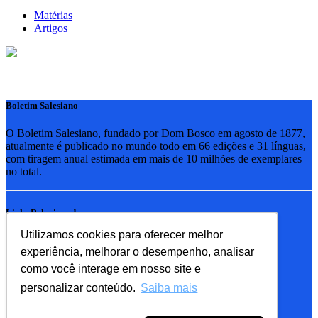
Matérias
Artigos
Boletim Salesiano
O Boletim Salesiano, fundado por Dom Bosco em agosto de 1877,
atualmente é publicado no mundo todo em 66 edições e 31 línguas,
com tiragem anual estimada em mais de 10 milhões de exemplares
no total.
Links Relacionados
Utilizamos cookies para oferecer melhor
RSB - Rede Salesiana Brasil
experiência, melhorar o desempenho, analisar
EDEBE - Editora
UPV - União pela Vida
como você interage em nosso site e
personalizar conteúdo.
Saiba mais
Familia Salesiana