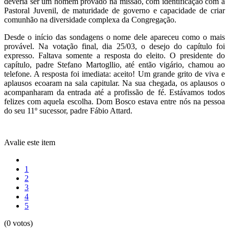
deveria ser um homem provado na missão, com identificação com a
Pastoral Juvenil, de maturidade de governo e capacidade de criar
comunhão na diversidade complexa da Congregação.
Desde o início das sondagens o nome dele apareceu como o mais
provável. Na votação final, dia 25/03, o desejo do capítulo foi
expresso. Faltava somente a resposta do eleito. O presidente do
capítulo, padre Stefano Martogllio, até então vigário, chamou ao
telefone. A resposta foi imediata: aceito! Um grande grito de viva e
aplausos ecoaram na sala capitular. Na sua chegada, os aplausos o
acompanharam da entrada até a profissão de fé. Estávamos todos
felizes com aquela escolha. Dom Bosco estava entre nós na pessoa
do seu 11º sucessor, padre Fábio Attard.
Avalie este item
1
2
3
4
5
(0 votos)