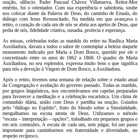
oração, silêncio. Padre Pascual Chávez Villanueva, Reitor-Mor
emérito, foi o orientador. Com sua experiência e sabedoria, soube
nos colocar diante da Palavra de Deus, do caminho de Emaús, do
diálogo com Jesus Ressuscitado. Na medida em que avançava o
retiro, o coração de cada um de nós se abria aos apelos de Deus, que
pedia de nós, fidelidade criativa, ousadia, profecia e esperança.
As missas, celebradas todas as manhãs do retiro na Basílica Maria
Auxiliadora, davam a todos o sabor de contemplar a beleza daquele
monumento indicado por Maria a Dom Bosco, querido por ele e
concretizado entre os anos de 1862 a 1868. O quadro de Maria
Auxiliadora, no seu esplendor, expressa muito bem o que significa
para nós a devoção à Virgem de Dom Bosco, a Auxiliadora.
Após o retiro, tivemos uma semana de relação sobre o estado atual
da Congregação e avaliação do governo passado. Todas as manhãs,
por grupos linguísticos, nos encontrávamos em capelas preparadas
para favorecer a meditação e a celebração eucarística. Um clima de
comunhão diária, união com Deus e partilha na oração. Guiados
pelo “diálogo no Espírito”, fruto do Sínodo sobre a Sinodalidade,
mergulhamos na escuta atenta de Deus. Utilizamos o método
“escuta – interpretação – opções”, trabalhado em pequenos grupos e
em seis comissões. A escuta de cada um, sem julgar, foi um passo
importante para caminharmos em fraternidade e diversidade, no
respeito recíproco.