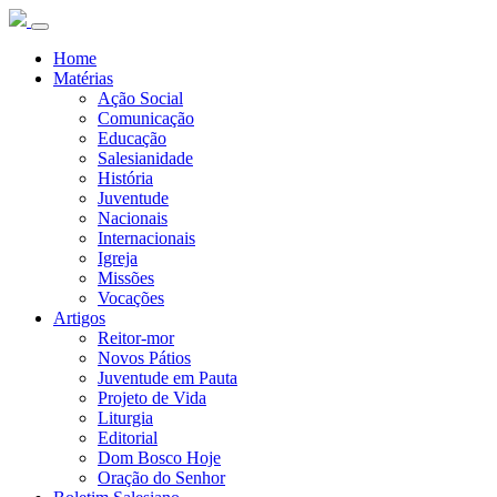
Home
Matérias
Ação Social
Comunicação
Educação
Salesianidade
História
Juventude
Nacionais
Internacionais
Igreja
Missões
Vocações
Artigos
Reitor-mor
Novos Pátios
Juventude em Pauta
Projeto de Vida
Liturgia
Editorial
Dom Bosco Hoje
Oração do Senhor