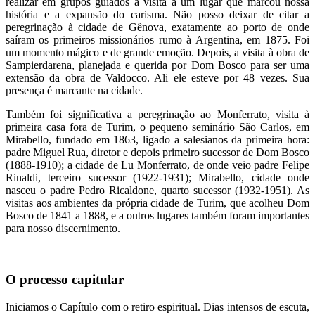
realizar em grupos guiados a visita a um lugar que marcou nossa
história e a expansão do carisma. Não posso deixar de citar a
peregrinação à cidade de Gênova, exatamente ao porto de onde
saíram os primeiros missionários rumo à Argentina, em 1875. Foi
um momento mágico e de grande emoção. Depois, a visita à obra de
Sampierdarena, planejada e querida por Dom Bosco para ser uma
extensão da obra de Valdocco. Ali ele esteve por 48 vezes. Sua
presença é marcante na cidade.
Também foi significativa a peregrinação ao Monferrato, visita à
primeira casa fora de Turim, o pequeno seminário São Carlos, em
Mirabello, fundado em 1863, ligado a salesianos da primeira hora:
padre Miguel Rua, diretor e depois primeiro sucessor de Dom Bosco
(1888-1910); a cidade de Lu Monferrato, de onde veio padre Felipe
Rinaldi, terceiro sucessor (1922-1931); Mirabello, cidade onde
nasceu o padre Pedro Ricaldone, quarto sucessor (1932-1951). As
visitas aos ambientes da própria cidade de Turim, que acolheu Dom
Bosco de 1841 a 1888, e a outros lugares também foram importantes
para nosso discernimento.
O processo capitular
Iniciamos o Capítulo com o retiro espiritual. Dias intensos de escuta,