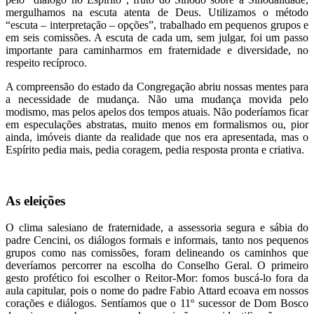
mergulhamos na escuta atenta de Deus. Utilizamos o método
“escuta – interpretação – opções”, trabalhado em pequenos grupos e
em seis comissões. A escuta de cada um, sem julgar, foi um passo
importante para caminharmos em fraternidade e diversidade, no
respeito recíproco.
A compreensão do estado da Congregação abriu nossas mentes para
a necessidade de mudança. Não uma mudança movida pelo
modismo, mas pelos apelos dos tempos atuais. Não poderíamos ficar
em especulações abstratas, muito menos em formalismos ou, pior
ainda, imóveis diante da realidade que nos era apresentada, mas o
Espírito pedia mais, pedia coragem, pedia resposta pronta e criativa.
As eleições
O clima salesiano de fraternidade, a assessoria segura e sábia do
padre Cencini, os diálogos formais e informais, tanto nos pequenos
grupos como nas comissões, foram delineando os caminhos que
deveríamos percorrer na escolha do Conselho Geral. O primeiro
gesto profético foi escolher o Reitor-Mor: fomos buscá-lo fora da
aula capitular, pois o nome do padre Fabio Attard ecoava em nossos
corações e diálogos. Sentíamos que o 11º sucessor de Dom Bosco