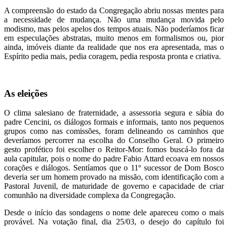
A compreensão do estado da Congregação abriu nossas mentes para
a necessidade de mudança. Não uma mudança movida pelo
modismo, mas pelos apelos dos tempos atuais. Não poderíamos ficar
em especulações abstratas, muito menos em formalismos ou, pior
ainda, imóveis diante da realidade que nos era apresentada, mas o
Espírito pedia mais, pedia coragem, pedia resposta pronta e criativa.
As eleições
O clima salesiano de fraternidade, a assessoria segura e sábia do
padre Cencini, os diálogos formais e informais, tanto nos pequenos
grupos como nas comissões, foram delineando os caminhos que
deveríamos percorrer na escolha do Conselho Geral. O primeiro
gesto profético foi escolher o Reitor-Mor: fomos buscá-lo fora da
aula capitular, pois o nome do padre Fabio Attard ecoava em nossos
corações e diálogos. Sentíamos que o 11º sucessor de Dom Bosco
deveria ser um homem provado na missão, com identificação com a
Pastoral Juvenil, de maturidade de governo e capacidade de criar
comunhão na diversidade complexa da Congregação.
Desde o início das sondagens o nome dele apareceu como o mais
provável. Na votação final, dia 25/03, o desejo do capítulo foi