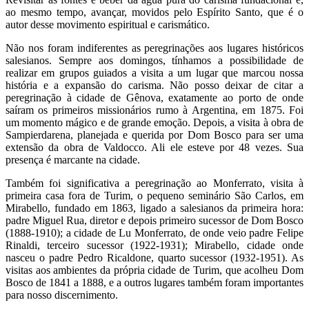
ao mesmo tempo, avançar, movidos pelo Espírito Santo, que é o
autor desse movimento espiritual e carismático.
Não nos foram indiferentes as peregrinações aos lugares históricos
salesianos. Sempre aos domingos, tínhamos a possibilidade de
realizar em grupos guiados a visita a um lugar que marcou nossa
história e a expansão do carisma. Não posso deixar de citar a
peregrinação à cidade de Gênova, exatamente ao porto de onde
saíram os primeiros missionários rumo à Argentina, em 1875. Foi
um momento mágico e de grande emoção. Depois, a visita à obra de
Sampierdarena, planejada e querida por Dom Bosco para ser uma
extensão da obra de Valdocco. Ali ele esteve por 48 vezes. Sua
presença é marcante na cidade.
Também foi significativa a peregrinação ao Monferrato, visita à
primeira casa fora de Turim, o pequeno seminário São Carlos, em
Mirabello, fundado em 1863, ligado a salesianos da primeira hora:
padre Miguel Rua, diretor e depois primeiro sucessor de Dom Bosco
(1888-1910); a cidade de Lu Monferrato, de onde veio padre Felipe
Rinaldi, terceiro sucessor (1922-1931); Mirabello, cidade onde
nasceu o padre Pedro Ricaldone, quarto sucessor (1932-1951). As
visitas aos ambientes da própria cidade de Turim, que acolheu Dom
Bosco de 1841 a 1888, e a outros lugares também foram importantes
para nosso discernimento.