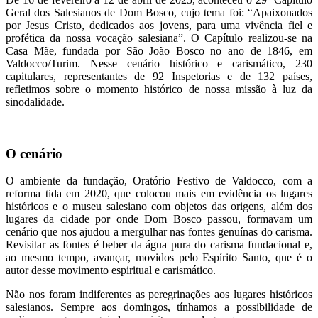
Geral dos Salesianos de Dom Bosco, cujo tema foi: “Apaixonados
por Jesus Cristo, dedicados aos jovens, para uma vivência fiel e
profética da nossa vocação salesiana”. O Capítulo realizou-se na
Casa Mãe, fundada por São João Bosco no ano de 1846, em
Valdocco/Turim. Nesse cenário histórico e carismático, 230
capitulares, representantes de 92 Inspetorias e de 132 países,
refletimos sobre o momento histórico de nossa missão à luz da
sinodalidade.
O cenário
O ambiente da fundação, Oratório Festivo de Valdocco, com a
reforma tida em 2020, que colocou mais em evidência os lugares
históricos e o museu salesiano com objetos das origens, além dos
lugares da cidade por onde Dom Bosco passou, formavam um
cenário que nos ajudou a mergulhar nas fontes genuínas do carisma.
Revisitar as fontes é beber da água pura do carisma fundacional e,
ao mesmo tempo, avançar, movidos pelo Espírito Santo, que é o
autor desse movimento espiritual e carismático.
Não nos foram indiferentes as peregrinações aos lugares históricos
salesianos. Sempre aos domingos, tínhamos a possibilidade de