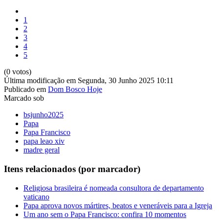
1
2
3
4
5
(0 votos)
Última modificação em Segunda, 30 Junho 2025 10:11
Publicado em
Dom Bosco Hoje
Marcado sob
bsjunho2025
Papa
Papa Francisco
papa leao xiv
madre geral
Itens relacionados (por marcador)
Religiosa brasileira é nomeada consultora de departamento
vaticano
Papa aprova novos mártires, beatos e veneráveis para a Igreja
Um ano sem o Papa Francisco: confira 10 momentos