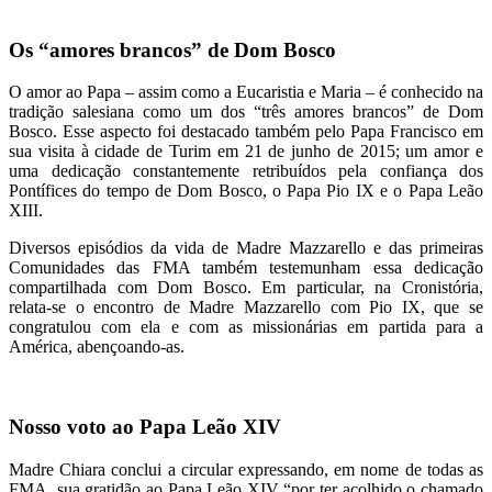
Os “amores brancos” de Dom Bosco
O amor ao Papa – assim como a Eucaristia e Maria – é conhecido na
tradição salesiana como um dos “três amores brancos” de Dom
Bosco. Esse aspecto foi destacado também pelo Papa Francisco em
sua visita à cidade de Turim em 21 de junho de 2015; um amor e
uma dedicação constantemente retribuídos pela confiança dos
Pontífices do tempo de Dom Bosco, o Papa Pio IX e o Papa Leão
XIII.
Diversos episódios da vida de Madre Mazzarello e das primeiras
Comunidades das FMA também testemunham essa dedicação
compartilhada com Dom Bosco. Em particular, na Cronistória,
relata-se o encontro de Madre Mazzarello com Pio IX, que se
congratulou com ela e com as missionárias em partida para a
América, abençoando-as.
Nosso voto ao Papa Leão XIV
Madre Chiara conclui a circular expressando, em nome de todas as
FMA, sua gratidão ao Papa Leão XIV “por ter acolhido o chamado