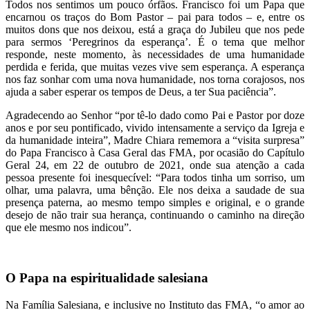
Todos nos sentimos um pouco órfãos. Francisco foi um Papa que
encarnou os traços do Bom Pastor – pai para todos – e, entre os
muitos dons que nos deixou, está a graça do Jubileu que nos pede
para sermos ‘Peregrinos da esperança’. É o tema que melhor
responde, neste momento, às necessidades de uma humanidade
perdida e ferida, que muitas vezes vive sem esperança. A esperança
nos faz sonhar com uma nova humanidade, nos torna corajosos, nos
ajuda a saber esperar os tempos de Deus, a ter Sua paciência”.
Agradecendo ao Senhor “por tê-lo dado como Pai e Pastor por doze
anos e por seu pontificado, vivido intensamente a serviço da Igreja e
da humanidade inteira”, Madre Chiara rememora a “visita surpresa”
do Papa Francisco à Casa Geral das FMA, por ocasião do Capítulo
Geral 24, em 22 de outubro de 2021, onde sua atenção a cada
pessoa presente foi inesquecível: “Para todos tinha um sorriso, um
olhar, uma palavra, uma bênção. Ele nos deixa a saudade de sua
presença paterna, ao mesmo tempo simples e original, e o grande
desejo de não trair sua herança, continuando o caminho na direção
que ele mesmo nos indicou”.
O Papa na espiritualidade salesiana
Na Família Salesiana, e inclusive no Instituto das FMA, “o amor ao