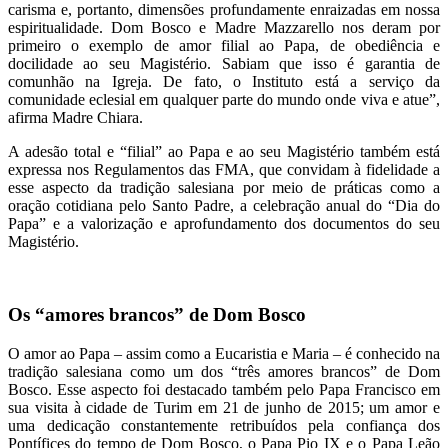
carisma e, portanto, dimensões profundamente enraizadas em nossa
espiritualidade. Dom Bosco e Madre Mazzarello nos deram por
primeiro o exemplo de amor filial ao Papa, de obediência e
docilidade ao seu Magistério. Sabiam que isso é garantia de
comunhão na Igreja. De fato, o Instituto está a serviço da
comunidade eclesial em qualquer parte do mundo onde viva e atue”,
afirma Madre Chiara.
A adesão total e “filial” ao Papa e ao seu Magistério também está
expressa nos Regulamentos das FMA, que convidam à fidelidade a
esse aspecto da tradição salesiana por meio de práticas como a
oração cotidiana pelo Santo Padre, a celebração anual do “Dia do
Papa” e a valorização e aprofundamento dos documentos do seu
Magistério.
Os “amores brancos” de Dom Bosco
O amor ao Papa – assim como a Eucaristia e Maria – é conhecido na
tradição salesiana como um dos “três amores brancos” de Dom
Bosco. Esse aspecto foi destacado também pelo Papa Francisco em
sua visita à cidade de Turim em 21 de junho de 2015; um amor e
uma dedicação constantemente retribuídos pela confiança dos
Pontífices do tempo de Dom Bosco, o Papa Pio IX e o Papa Leão