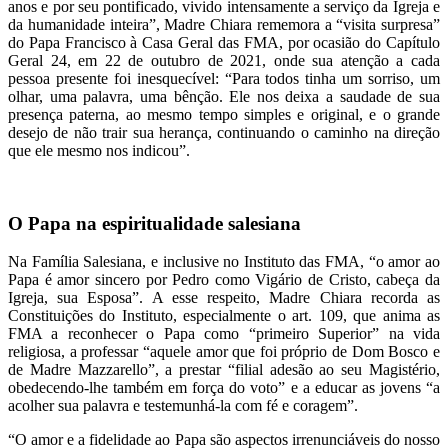
anos e por seu pontificado, vivido intensamente a serviço da Igreja e
da humanidade inteira”, Madre Chiara rememora a “visita surpresa”
do Papa Francisco à Casa Geral das FMA, por ocasião do Capítulo
Geral 24, em 22 de outubro de 2021, onde sua atenção a cada
pessoa presente foi inesquecível: “Para todos tinha um sorriso, um
olhar, uma palavra, uma bênção. Ele nos deixa a saudade de sua
presença paterna, ao mesmo tempo simples e original, e o grande
desejo de não trair sua herança, continuando o caminho na direção
que ele mesmo nos indicou”.
O Papa na espiritualidade salesiana
Na Família Salesiana, e inclusive no Instituto das FMA, “o amor ao
Papa é amor sincero por Pedro como Vigário de Cristo, cabeça da
Igreja, sua Esposa”. A esse respeito, Madre Chiara recorda as
Constituições do Instituto, especialmente o art. 109, que anima as
FMA a reconhecer o Papa como “primeiro Superior” na vida
religiosa, a professar “aquele amor que foi próprio de Dom Bosco e
de Madre Mazzarello”, a prestar “filial adesão ao seu Magistério,
obedecendo-lhe também em força do voto” e a educar as jovens “a
acolher sua palavra e testemunhá-la com fé e coragem”.
“O amor e a fidelidade ao Papa são aspectos irrenunciáveis do nosso