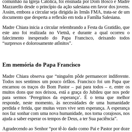
comunhão na Igreja Católica, foi ensinada por Dom Bosco e Madre
Mazzarello desde o princípio da ação salesiana em favor dos jovens.
Assim, embora a circular seja dirigida às Irmãs FMA, trata-se de um
documento que desperta a reflexão em toda a Família Salesiana.
Madre Chiara inicia a circular relembrando a Festa da Gratidão, que
este ano foi realizada no Vietnã, e durante a qual ocorreu o
falecimento inesperado do Papa Francisco, deixando todos
“surpresos e dolorosamente atônitos”.
Em memória do Papa Francisco
Madre Chiara observa que “ninguém pôde permanecer indiferente.
Todos nos sentimos um pouco órfãos. Francisco foi um Papa que
encarnou os traços do Bom Pastor – pai para todos – e, entre os
muitos dons que nos deixou, está a graça do Jubileu que nos pede
para sermos ‘Peregrinos da esperança’. É o tema que melhor
responde, neste momento, às necessidades de uma humanidade
perdida e ferida, que muitas vezes vive sem esperança. A esperança
nos faz sonhar com uma nova humanidade, nos torna corajosos, nos
ajuda a saber esperar os tempos de Deus, a ter Sua paciência”.
Agradecendo ao Senhor “por tê-lo dado como Pai e Pastor por doze