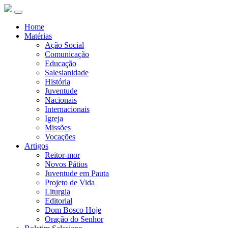
Home
Matérias
Ação Social
Comunicação
Educação
Salesianidade
História
Juventude
Nacionais
Internacionais
Igreja
Missões
Vocações
Artigos
Reitor-mor
Novos Pátios
Juventude em Pauta
Projeto de Vida
Liturgia
Editorial
Dom Bosco Hoje
Oração do Senhor