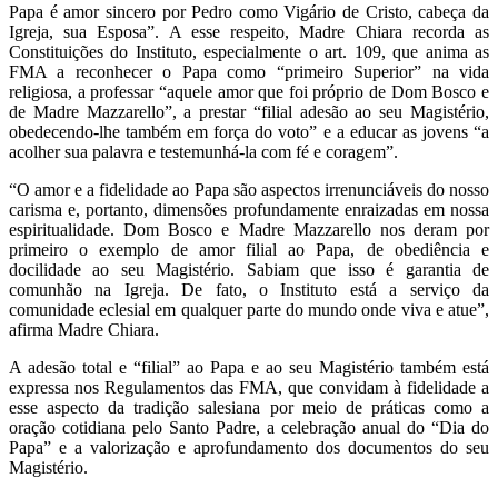
Papa é amor sincero por Pedro como Vigário de Cristo, cabeça da
Igreja, sua Esposa”. A esse respeito, Madre Chiara recorda as
Constituições do Instituto, especialmente o art. 109, que anima as
FMA a reconhecer o Papa como “primeiro Superior” na vida
religiosa, a professar “aquele amor que foi próprio de Dom Bosco e
de Madre Mazzarello”, a prestar “filial adesão ao seu Magistério,
obedecendo-lhe também em força do voto” e a educar as jovens “a
acolher sua palavra e testemunhá-la com fé e coragem”.
“O amor e a fidelidade ao Papa são aspectos irrenunciáveis do nosso
carisma e, portanto, dimensões profundamente enraizadas em nossa
espiritualidade. Dom Bosco e Madre Mazzarello nos deram por
primeiro o exemplo de amor filial ao Papa, de obediência e
docilidade ao seu Magistério. Sabiam que isso é garantia de
comunhão na Igreja. De fato, o Instituto está a serviço da
comunidade eclesial em qualquer parte do mundo onde viva e atue”,
afirma Madre Chiara.
A adesão total e “filial” ao Papa e ao seu Magistério também está
expressa nos Regulamentos das FMA, que convidam à fidelidade a
esse aspecto da tradição salesiana por meio de práticas como a
oração cotidiana pelo Santo Padre, a celebração anual do “Dia do
Papa” e a valorização e aprofundamento dos documentos do seu
Magistério.