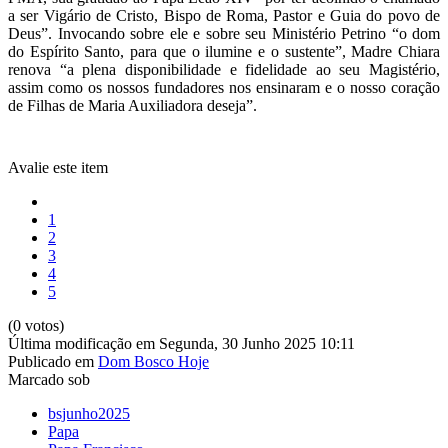
a ser Vigário de Cristo, Bispo de Roma, Pastor e Guia do povo de
Deus”. Invocando sobre ele e sobre seu Ministério Petrino “o dom
do Espírito Santo, para que o ilumine e o sustente”, Madre Chiara
renova “a plena disponibilidade e fidelidade ao seu Magistério,
assim como os nossos fundadores nos ensinaram e o nosso coração
de Filhas de Maria Auxiliadora deseja”.
Avalie este item
1
2
3
4
5
(0 votos)
Última modificação em Segunda, 30 Junho 2025 10:11
Publicado em
Dom Bosco Hoje
Marcado sob
bsjunho2025
Papa