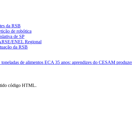
ntes da RSB
ição de robótica
slativa de SP
ENARSE/ENEL Regional
 atuação da RSB
 toneladas de alimentos
ECA 35 anos: aprendizes do CESAM produzem j
mitido código HTML.