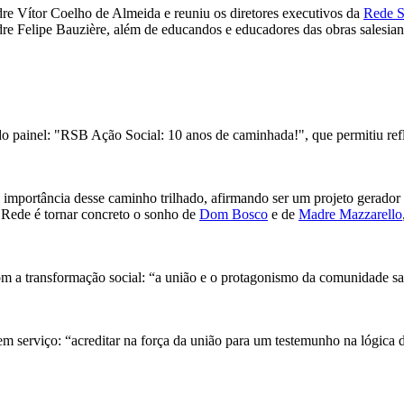
dre Vítor Coelho de Almeida e reuniu os diretores executivos da
Rede S
re Felipe Bauzière, além de educandos e educadores das obras salesiana
 painel: "RSB Ação Social: 10 anos de caminhada!", que permitiu reflet
importância desse caminho trilhado, afirmando ser um projeto gerador d
a Rede é tornar concreto o sonho de
Dom Bosco
e de
Madre Mazzarello
m a transformação social: “a união e o protagonismo da comunidade sal
em serviço: “acreditar na força da união para um testemunho na lógica 