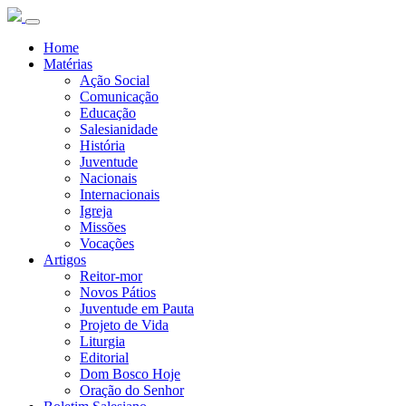
Home
Matérias
Ação Social
Comunicação
Educação
Salesianidade
História
Juventude
Nacionais
Internacionais
Igreja
Missões
Vocações
Artigos
Reitor-mor
Novos Pátios
Juventude em Pauta
Projeto de Vida
Liturgia
Editorial
Dom Bosco Hoje
Oração do Senhor