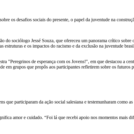
re os desafios sociais do presente, o papel da juventude na construçã
o do sociólogo Jessé Souza, que ofereceu um panorama crítico sobre o ce
s estruturas e os impactos do racismo e da exclusão na juventude brasil
stra "Peregrinos de esperança com os Jovens!", em que destacou a centr
e em grupos que propôs aos participantes refletirem sobre os futuros po
ue participaram da ação social salesiana e testemunharam como as o
ignifica amor e cuidado. “Foi lá que recebi apoio nos momentos mais difí