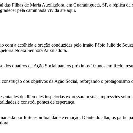
rial das Filhas de Maria Auxiliadora, em Guaratinguetá, SP, a réplica 
gradecer pela caminhada vivida até aqui.
cio com a acolhida e oração conduzidas pelo irmão Fábio Julio de Souz
nspetoria Nossa Senhora Auxiliadora.
tese dos quadros da Ação Social para os próximos 10 anos em Rede, re
 construção dos objetivos da Ação Social, reforçando o protagonismo co
esentantes de diferentes inspetorias expressaram suas impressões sobre
lidades e constrói pontes de esperança.
rcada por forte espiritualidade e emoção. Diante do altar, os partici
dora.