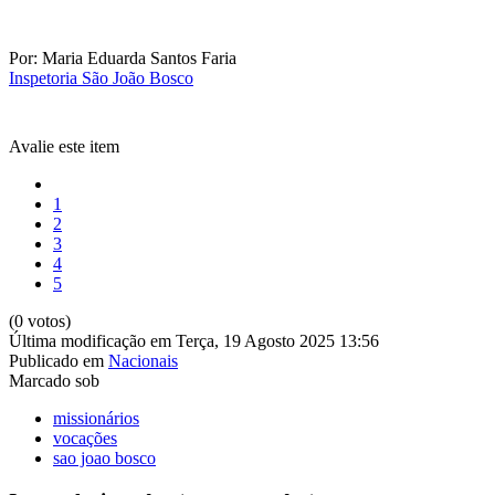
Por: Maria Eduarda Santos Faria
Inspetoria São João Bosco
Avalie este item
1
2
3
4
5
(0 votos)
Última modificação em Terça, 19 Agosto 2025 13:56
Publicado em
Nacionais
Marcado sob
missionários
vocações
sao joao bosco