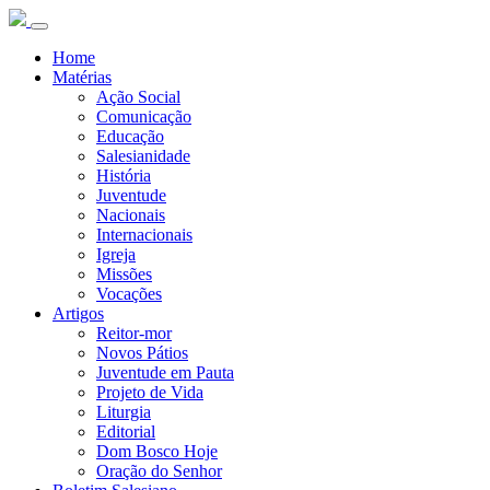
Home
Matérias
Ação Social
Comunicação
Educação
Salesianidade
História
Juventude
Nacionais
Internacionais
Igreja
Missões
Vocações
Artigos
Reitor-mor
Novos Pátios
Juventude em Pauta
Projeto de Vida
Liturgia
Editorial
Dom Bosco Hoje
Oração do Senhor