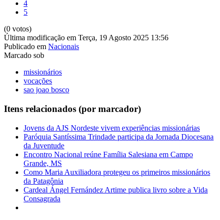
4
5
(0 votos)
Última modificação em Terça, 19 Agosto 2025 13:56
Publicado em
Nacionais
Marcado sob
missionários
vocações
sao joao bosco
Itens relacionados (por marcador)
Jovens da AJS Nordeste vivem experiências missionárias
Paróquia Santíssima Trindade participa da Jornada Diocesana
da Juventude
Encontro Nacional reúne Família Salesiana em Campo
Grande, MS
Como Maria Auxiliadora protegeu os primeiros missionários
da Patagônia
Cardeal Ángel Fernández Artime publica livro sobre a Vida
Consagrada