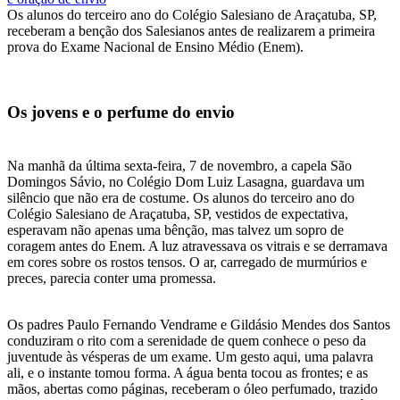
Os alunos do terceiro ano do Colégio Salesiano de Araçatuba, SP,
receberam a benção dos Salesianos antes de realizarem a primeira
prova do Exame Nacional de Ensino Médio (Enem).
Os jovens e o perfume do envio
Na manhã da última sexta-feira, 7 de novembro, a capela São
Domingos Sávio, no Colégio Dom Luiz Lasagna, guardava um
silêncio que não era de costume. Os alunos do terceiro ano do
Colégio Salesiano de Araçatuba, SP, vestidos de expectativa,
esperavam não apenas uma bênção, mas talvez um sopro de
coragem antes do Enem. A luz atravessava os vitrais e se derramava
em cores sobre os rostos tensos. O ar, carregado de murmúrios e
preces, parecia conter uma promessa.
Os padres Paulo Fernando Vendrame e Gildásio Mendes dos Santos
conduziram o rito com a serenidade de quem conhece o peso da
juventude às vésperas de um exame. Um gesto aqui, uma palavra
ali, e o instante tomou forma. A água benta tocou as frontes; e as
mãos, abertas como páginas, receberam o óleo perfumado, trazido