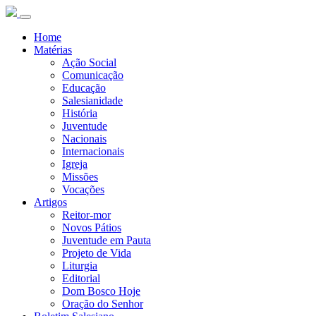
Home
Matérias
Ação Social
Comunicação
Educação
Salesianidade
História
Juventude
Nacionais
Internacionais
Igreja
Missões
Vocações
Artigos
Reitor-mor
Novos Pátios
Juventude em Pauta
Projeto de Vida
Liturgia
Editorial
Dom Bosco Hoje
Oração do Senhor