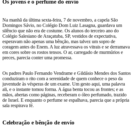
Os jovens e o perfume do envio
Na manhã da última sexta-feira, 7 de novembro, a capela São
Domingos Sávio, no Colégio Dom Luiz Lasagna, guardava um
silêncio que não era de costume. Os alunos do terceiro ano do
Colégio Salesiano de Araçatuba, SP, vestidos de expectativa,
esperavam não apenas uma bênção, mas talvez um sopro de
coragem antes do Enem. A luz atravessava os vitrais e se derramava
em cores sobre os rostos tensos. O ar, carregado de murmúrios e
preces, parecia conter uma promessa.
Os padres Paulo Fernando Vendrame e Gildásio Mendes dos Santos
conduziram o rito com a serenidade de quem conhece o peso da
juventude às vésperas de um exame. Um gesto aqui, uma palavra
ali, e o instante tomou forma. A água benta tocou as frontes; e as
mãos, abertas como páginas, receberam o óleo perfumado, trazido
de Israel. E enquanto o perfume se espalhava, parecia que a própria
sala respirava fé.
Celebração e bênção de envio