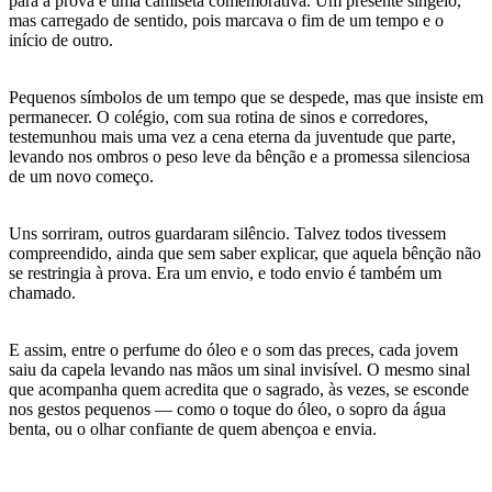
para a prova e uma camiseta comemorativa. Um presente singelo,
mas carregado de sentido, pois marcava o fim de um tempo e o
início de outro.
Pequenos símbolos de um tempo que se despede, mas que insiste em
permanecer. O colégio, com sua rotina de sinos e corredores,
testemunhou mais uma vez a cena eterna da juventude que parte,
levando nos ombros o peso leve da bênção e a promessa silenciosa
de um novo começo.
Uns sorriram, outros guardaram silêncio. Talvez todos tivessem
compreendido, ainda que sem saber explicar, que aquela bênção não
se restringia à prova. Era um envio, e todo envio é também um
chamado.
E assim, entre o perfume do óleo e o som das preces, cada jovem
saiu da capela levando nas mãos um sinal invisível. O mesmo sinal
que acompanha quem acredita que o sagrado, às vezes, se esconde
nos gestos pequenos — como o toque do óleo, o sopro da água
benta, ou o olhar confiante de quem abençoa e envia.