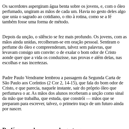
Os sacerdotes aspergiram água benta sobre os jovens, e, com o óleo
perfumado, ungiram as mãos de cada um. Havia no gesto deles algo
que unia o sagrado ao cotidiano, o rito à rotina, como se a fé
também fosse uma forma de método.
Depois da unção, o silêncio se fez mais profundo. Os jovens, com as
mãos ainda unidas, recolheram-se em oração pessoal. Sentiram o
perfume do óleo e compreenderam, talvez sem palavras, que
levavam consigo um convite: o de exalar o bom odor de Cristo
aonde quer que a vida os conduzisse, nas provas e além delas, nas
escolhas e nas incertezas.
Padre Paulo Vendrame lembrou a passagem da Segunda Carta de
São Paulo aos Coríntios (2 Cor 2, 14-15), que fala do bom odor de
Cristo, e que parecia, naquele instante, sair do próprio óleo que
perfumava o ar. As mãos dos alunos receberam a unção como sinal
da mão que trabalha, que estuda, que constrói — mãos que se
preparam para escrever, talvez, o primeiro traço de um futuro ainda
por nascer.