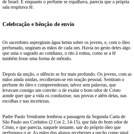
de Israel. E enquanto o perfume se espalhava, parecia que a própria
sala respirava fé.
Celebração e bênção de envio
Os sacerdotes aspergiram água benta sobre os jovens, e, com o óleo
perfumado, ungiram as mãos de cada um. Havia no gesto deles algo
que unia o sagrado ao cotidiano, o rito à rotina, como se a fé
também fosse uma forma de método.
Depois da unção, o silêncio se fez mais profundo. Os jovens, com as
mãos ainda unidas, recolheram-se em oração pessoal. Sentiram o
perfume do óleo e compreenderam, talvez sem palavras, que
levavam consigo um convite: o de exalar o bom odor de Cristo
aonde quer que a vida os conduzisse, nas provas e além delas, nas
escolhas e nas incertezas.
Padre Paulo Vendrame lembrou a passagem da Segunda Carta de
São Paulo aos Coríntios (2 Cor 2, 14-15), que fala do bom odor de
Cristo, e que parecia, naquele instante, sair do próprio óleo que
perfumava o ar. As mãos dos alunos receberam a unção como sinal