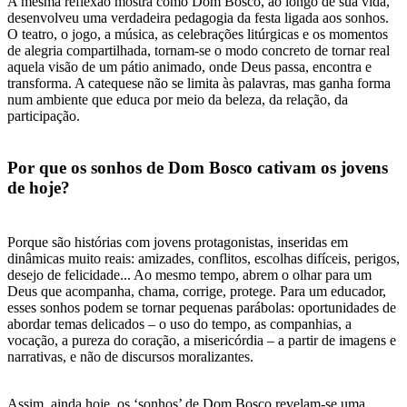
A mesma reflexão mostra como Dom Bosco, ao longo de sua vida,
desenvolveu uma verdadeira pedagogia da festa ligada aos sonhos.
O teatro, o jogo, a música, as celebrações litúrgicas e os momentos
de alegria compartilhada, tornam-se o modo concreto de tornar real
aquela visão de um pátio animado, onde Deus passa, encontra e
transforma. A catequese não se limita às palavras, mas ganha forma
num ambiente que educa por meio da beleza, da relação, da
participação.
Por que os sonhos de Dom Bosco cativam os jovens
de hoje?
Porque são histórias com jovens protagonistas, inseridas em
dinâmicas muito reais: amizades, conflitos, escolhas difíceis, perigos,
desejo de felicidade... Ao mesmo tempo, abrem o olhar para um
Deus que acompanha, chama, corrige, protege. Para um educador,
esses sonhos podem se tornar pequenas parábolas: oportunidades de
abordar temas delicados – o uso do tempo, as companhias, a
vocação, a pureza do coração, a misericórdia – a partir de imagens e
narrativas, e não de discursos moralizantes.
Assim, ainda hoje, os ‘sonhos’ de Dom Bosco revelam-se uma