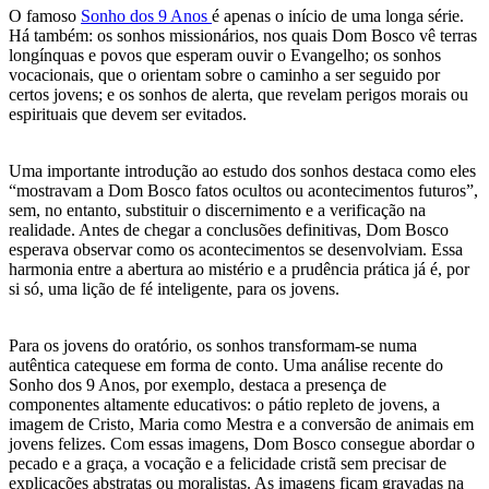
O famoso
Sonho dos 9 Anos
é apenas o início de uma longa série.
Há também: os sonhos missionários, nos quais Dom Bosco vê terras
longínquas e povos que esperam ouvir o Evangelho; os sonhos
vocacionais, que o orientam sobre o caminho a ser seguido por
certos jovens; e os sonhos de alerta, que revelam perigos morais ou
espirituais que devem ser evitados.
Uma importante introdução ao estudo dos sonhos destaca como eles
“mostravam a Dom Bosco fatos ocultos ou acontecimentos futuros”,
sem, no entanto, substituir o discernimento e a verificação na
realidade. Antes de chegar a conclusões definitivas, Dom Bosco
esperava observar como os acontecimentos se desenvolviam. Essa
harmonia entre a abertura ao mistério e a prudência prática já é, por
si só, uma lição de fé inteligente, para os jovens.
Para os jovens do oratório, os sonhos transformam-se numa
autêntica catequese em forma de conto. Uma análise recente do
Sonho dos 9 Anos, por exemplo, destaca a presença de
componentes altamente educativos: o pátio repleto de jovens, a
imagem de Cristo, Maria como Mestra e a conversão de animais em
jovens felizes. Com essas imagens, Dom Bosco consegue abordar o
pecado e a graça, a vocação e a felicidade cristã sem precisar de
explicações abstratas ou moralistas. As imagens ficam gravadas na