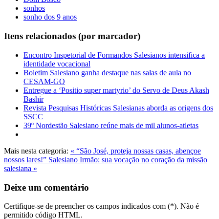
sonhos
sonho dos 9 anos
Itens relacionados (por marcador)
Encontro Inspetorial de Formandos Salesianos intensifica a
identidade vocacional
Boletim Salesiano ganha destaque nas salas de aula no
CESAM-GO
Entregue a ‘Positio super martyrio’ do Servo de Deus Akash
Bashir
Revista Pesquisas Históricas Salesianas aborda as origens dos
SSCC
39º Nordestão Salesiano reúne mais de mil alunos-atletas
Mais nesta categoria:
« “São José, proteja nossas casas, abençoe
nossos lares!”
Salesiano Irmão: sua vocação no coração da missão
salesiana »
Deixe um comentário
Certifique-se de preencher os campos indicados com (*). Não é
permitido código HTML.