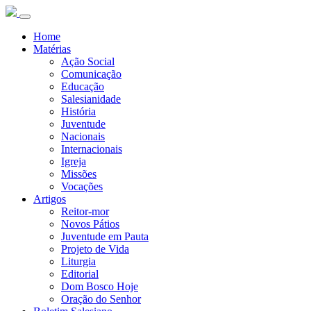
Home
Matérias
Ação Social
Comunicação
Educação
Salesianidade
História
Juventude
Nacionais
Internacionais
Igreja
Missões
Vocações
Artigos
Reitor-mor
Novos Pátios
Juventude em Pauta
Projeto de Vida
Liturgia
Editorial
Dom Bosco Hoje
Oração do Senhor