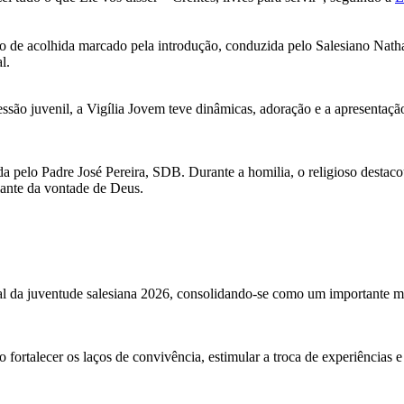
o de acolhida marcado pela introdução, conduzida pelo Salesiano Natha
l.
são juvenil, a Vigília Jovem teve dinâmicas, adoração e a apresentação 
da pelo Padre José Pereira, SDB. Durante a homilia, o religioso desta
iante da vontade de Deus.
cial da juventude salesiana 2026, consolidando-se como um importante 
ortalecer os laços de convivência, estimular a troca de experiências e 