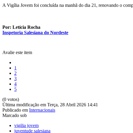
A Vigília Jovem foi concluída na manhã do dia 21, renovando o compr
Por: Letícia Rocha
Inspetoria Salesiana do Nordeste
Avalie este item
1
2
3
4
5
(0 votos)
Última modificação em Terça, 28 Abril 2026 14:41
Publicado em
Internacionais
Marcado sob
vigilia jovem
juventude salesiana