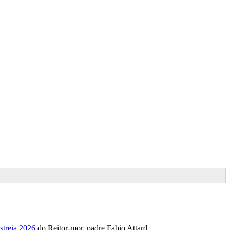
streia 2026
do Reitor-mor, padre Fabio Attard.