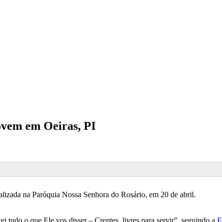
Jovem em Oeiras, PI
realizada na Paróquia Nossa Senhora do Rosário, em 20 de abril.
 tudo o que Ele vos disser – Crentes, livres para servir”, seguindo a
E