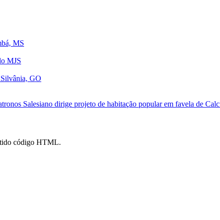
umbá, MS
 do MJS
 Silvânia, GO
atronos
Salesiano dirige projeto de habitação popular em favela de Calc
mitido código HTML.