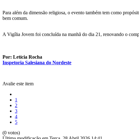
Para além da dimensão religiosa, o evento também tem como propósito f
bem comum.
A Vigília Jovem foi concluída na manhã do dia 21, renovando o compr
Por: Letícia Rocha
Inspetoria Salesiana do Nordeste
Avalie este item
1
2
3
4
5
(0 votos)
Última modificação em Terça, 28 Abril 2026 14:41