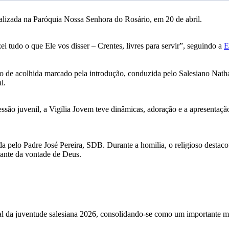
realizada na Paróquia Nossa Senhora do Rosário, em 20 de abril.
 tudo o que Ele vos disser – Crentes, livres para servir”, seguindo a
E
o de acolhida marcado pela introdução, conduzida pelo Salesiano Natha
l.
são juvenil, a Vigília Jovem teve dinâmicas, adoração e a apresentação 
da pelo Padre José Pereira, SDB. Durante a homilia, o religioso desta
iante da vontade de Deus.
cial da juventude salesiana 2026, consolidando-se como um importante 