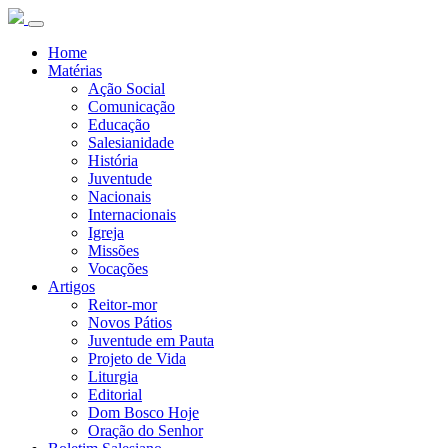
Home
Matérias
Ação Social
Comunicação
Educação
Salesianidade
História
Juventude
Nacionais
Internacionais
Igreja
Missões
Vocações
Artigos
Reitor-mor
Novos Pátios
Juventude em Pauta
Projeto de Vida
Liturgia
Editorial
Dom Bosco Hoje
Oração do Senhor