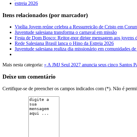
estreia 2026
Itens relacionados (por marcador)
Vigília Jovem reúne celebra a Ressurreição de Cristo em Cor
Juventude salesiana transforma o carnaval em missão
Festa de Dom Bosco: Reitor-mor dirige mensagem aos jovens
Rede Salesiana Brasil lança o Hino da Estreia 2026
Juventude salesiana realiza dia missionário em comunidades de
Mais nesta categoria:
« A JMJ Seul 2027 anuncia seus cinco Santos P
Deixe um comentário
Certifique-se de preencher os campos indicados com (*). Não é per