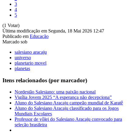
3
4
5
(1 Votar)
Última modificação em Segunda, 18 Mai 2026 12:47
Publicado em
Educação
Marcado sob
salesiano aracaju
universo
planetario movel
planetas
Itens relacionados (por marcador)
Nordestão Salesiano: uma paixão nacional
Vigília Jovem 2025 “A esperança não decepciona”
Aluno do Salesiano Aracaju campeão mundial de Karatê
Aluno do Salesiano Aracaju classificado para os Jogos
Mundiais Escolares
Professor de vôlei do Salesiano Aracaju convocado para
seleção brasileira