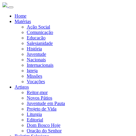
Home
Matérias
Ação Social
Comunicação
Educação
Salesianidade
História
Juventude
Nacionais
Internacionais
Igreja
Missões
Vocações
Artigos
Reitor-mor
Novos Pátios
Juventude em Pauta
Projeto de Vida
Liturgia
Editorial
Dom Bosco Hoje
Oração do Senhor