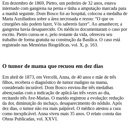
Em dezembro de 1869, Pietro, um pedreiro de 32 anos, estava
internado com gangrena na perna e tinha a amputação marcada para
a manhã seguinte. Dom Bosco foi ao hospital, colocou a medalha de
Maria Auxiliadora sobre a área necrosada e rezou: “O que os
cirurgiões não podem fazer, Vós sabereis fazer”. Ao amanhecer, a
gangrena havia desaparecido. Os médicos documentaram o caso por
escrito. Pietro curou-se e, pelo restante da vida, ofereceu seu
trabalho de forma gratuita na construção da Basílica. O caso está
registrado nas Memórias Biográficas, vol. X, p. 163.
O tumor de mama que recuou em dez dias
Em abril de 1873, em Vercelli, Anna, de 40 anos e mãe de três
filhos, recebera o diagnóstico de tumor maligno na mama,
considerado incurável. Dom Bosco enviou-lhe três medalhas
abençoadas com a indicação de aplicá-las três vezes ao dia,
recitando três Ave-Marias. O marido registrou a evolução: redução
da dor, diminuição do inchaço, desaparecimento do nódulo. Após
dez dias, o tumor não era mais palpável. O médico atestou a cura
como inexplicável. Anna viveu mais 35 anos. O relato consta das
Obras Publicadas, vol. XXVI.