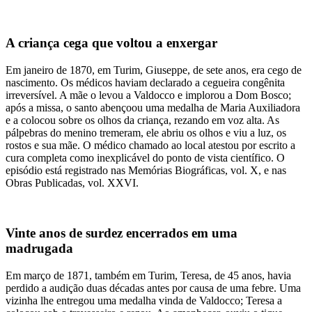
A criança cega que voltou a enxergar
Em janeiro de 1870, em Turim, Giuseppe, de sete anos, era cego de
nascimento. Os médicos haviam declarado a cegueira congênita
irreversível. A mãe o levou a Valdocco e implorou a Dom Bosco;
após a missa, o santo abençoou uma medalha de Maria Auxiliadora
e a colocou sobre os olhos da criança, rezando em voz alta. As
pálpebras do menino tremeram, ele abriu os olhos e viu a luz, os
rostos e sua mãe. O médico chamado ao local atestou por escrito a
cura completa como inexplicável do ponto de vista científico. O
episódio está registrado nas Memórias Biográficas, vol. X, e nas
Obras Publicadas, vol. XXVI.
Vinte anos de surdez encerrados em uma
madrugada
Em março de 1871, também em Turim, Teresa, de 45 anos, havia
perdido a audição duas décadas antes por causa de uma febre. Uma
vizinha lhe entregou uma medalha vinda de Valdocco; Teresa a