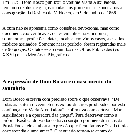
Em 1875, Dom Bosco publicou o volume Maria Auxiliadora,
reunindo relatos de graças obtidas nos primeiros sete anos após a
consagração da Basílica de Valdocco, em 9 de junho de 1868.
A obra não se apresenta como coletânea devocional, mas como
documentação verificável: os testemunhos trazem nomes,
sobrenomes, profissões, datas, locais e, em vários casos, atestados
médicos assinados. Somente nesse período, foram registradas mais
de 90 graças. Os fatos estão reunidos nas Obras Publicadas (vol.
XXVI) e nas Memórias Biográficas.
A expressão de Dom Bosco e o nascimento do
santuário
Dom Bosco escrevia com precisão sobre o que observava: “De
todas as partes se veem efeitos extraordinários produzidos por esta
confiança em Maria Auxiliadora”, e afirmava com certeza: “Maria
Auxiliadora é a operadora das graças”. Para descrever como a
própria Basílica de Valdocco havia surgido por meio de sinais da
Providência, ele cunhou a expressão que ficou famosa: “Cada tijolo
correspondia a uma graça”. O santuário tornou-se centro de