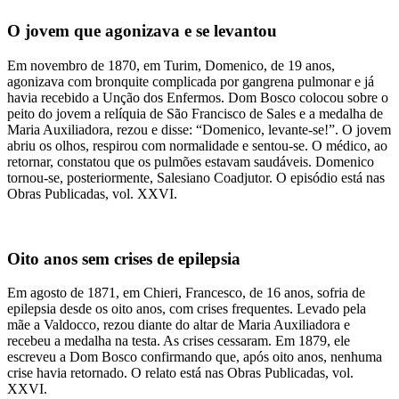
O jovem que agonizava e se levantou
Em novembro de 1870, em Turim, Domenico, de 19 anos,
agonizava com bronquite complicada por gangrena pulmonar e já
havia recebido a Unção dos Enfermos. Dom Bosco colocou sobre o
peito do jovem a relíquia de São Francisco de Sales e a medalha de
Maria Auxiliadora, rezou e disse: “Domenico, levante-se!”. O jovem
abriu os olhos, respirou com normalidade e sentou-se. O médico, ao
retornar, constatou que os pulmões estavam saudáveis. Domenico
tornou-se, posteriormente, Salesiano Coadjutor. O episódio está nas
Obras Publicadas, vol. XXVI.
Oito anos sem crises de epilepsia
Em agosto de 1871, em Chieri, Francesco, de 16 anos, sofria de
epilepsia desde os oito anos, com crises frequentes. Levado pela
mãe a Valdocco, rezou diante do altar de Maria Auxiliadora e
recebeu a medalha na testa. As crises cessaram. Em 1879, ele
escreveu a Dom Bosco confirmando que, após oito anos, nenhuma
crise havia retornado. O relato está nas Obras Publicadas, vol.
XXVI.