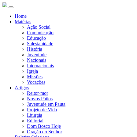
Home
Matérias
Ação Social
Comunicação
Educação
Salesianidade
História
Juventude
Nacionais
Internacionais
Igreja
Missões
Vocações
Artigos
Reitor-mor
Novos Pátios
Juventude em Pauta
Projeto de Vida
Liturgia
Editorial
Dom Bosco Hoje
Oração do Senhor