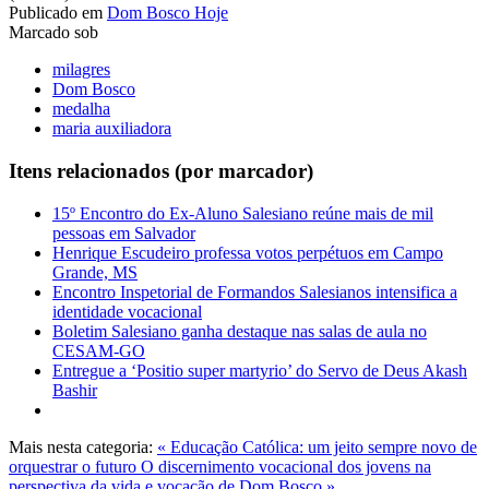
Publicado em
Dom Bosco Hoje
Marcado sob
milagres
Dom Bosco
medalha
maria auxiliadora
Itens relacionados (por marcador)
15º Encontro do Ex-Aluno Salesiano reúne mais de mil
pessoas em Salvador
Henrique Escudeiro professa votos perpétuos em Campo
Grande, MS
Encontro Inspetorial de Formandos Salesianos intensifica a
identidade vocacional
Boletim Salesiano ganha destaque nas salas de aula no
CESAM-GO
Entregue a ‘Positio super martyrio’ do Servo de Deus Akash
Bashir
Mais nesta categoria:
« Educação Católica: um jeito sempre novo de
orquestrar o futuro
O discernimento vocacional dos jovens na
perspectiva da vida e vocação de Dom Bosco »