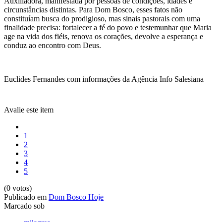
Auxiliadora, manifestada por pessoas de condições, idades e
circunstâncias distintas. Para Dom Bosco, esses fatos não
constituíam busca do prodigioso, mas sinais pastorais com uma
finalidade precisa: fortalecer a fé do povo e testemunhar que Maria
age na vida dos fiéis, renova os corações, devolve a esperança e
conduz ao encontro com Deus.
Euclides Fernandes com informações da Agência Info Salesiana
Avalie este item
1
2
3
4
5
(0 votos)
Publicado em
Dom Bosco Hoje
Marcado sob