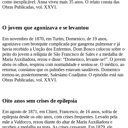
como inexplicável. Anna viveu mais 35 anos. O relato consta das
Obras Publicadas, vol. XXVI.
O jovem que agonizava e se levantou
Em novembro de 1870, em Turim, Domenico, de 19 anos,
agonizava com bronquite complicada por gangrena pulmonar e já
havia recebido a Unção dos Enfermos. Dom Bosco colocou sobre o
peito do jovem a relíquia de São Francisco de Sales e a medalha de
Maria Auxiliadora, rezou e disse: “Domenico, levante-se!”. O jovem
abriu os olhos, respirou com normalidade e sentou-se. O médico, ao
retornar, constatou que os pulmões estavam saudáveis. Domenico
tornou-se, posteriormente, Salesiano Coadjutor. O episódio está nas
Obras Publicadas, vol. XXVI.
Oito anos sem crises de epilepsia
Em agosto de 1871, em Chieri, Francesco, de 16 anos, sofria de
epilepsia desde os oito anos, com crises frequentes. Levado pela
mãe a Valdocco, rezou diante do altar de Maria Auxiliadora e
recebeu a medalha na testa. As crises cessaram. Em 1879, ele