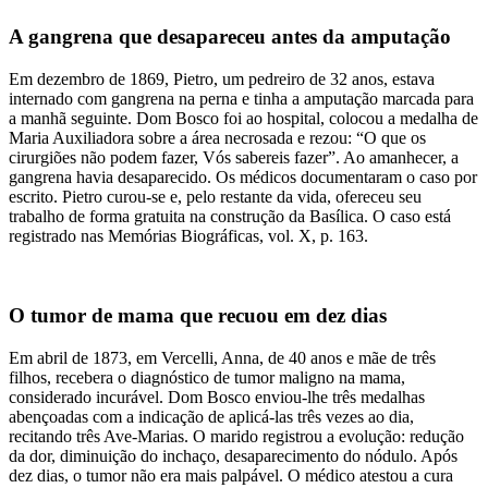
A gangrena que desapareceu antes da amputação
Em dezembro de 1869, Pietro, um pedreiro de 32 anos, estava
internado com gangrena na perna e tinha a amputação marcada para
a manhã seguinte. Dom Bosco foi ao hospital, colocou a medalha de
Maria Auxiliadora sobre a área necrosada e rezou: “O que os
cirurgiões não podem fazer, Vós sabereis fazer”. Ao amanhecer, a
gangrena havia desaparecido. Os médicos documentaram o caso por
escrito. Pietro curou-se e, pelo restante da vida, ofereceu seu
trabalho de forma gratuita na construção da Basílica. O caso está
registrado nas Memórias Biográficas, vol. X, p. 163.
O tumor de mama que recuou em dez dias
Em abril de 1873, em Vercelli, Anna, de 40 anos e mãe de três
filhos, recebera o diagnóstico de tumor maligno na mama,
considerado incurável. Dom Bosco enviou-lhe três medalhas
abençoadas com a indicação de aplicá-las três vezes ao dia,
recitando três Ave-Marias. O marido registrou a evolução: redução
da dor, diminuição do inchaço, desaparecimento do nódulo. Após
dez dias, o tumor não era mais palpável. O médico atestou a cura