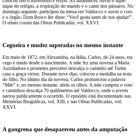
colocou sob o travesseiro e rezou. Ao amanhecer, ouviu o tique-
taque do relógio, a respiração do marido e o canto dos pássaros. No
domingo seguinte, participou da missa em Valdocco e ouviu o coro
e o órgão. Dom Bosco lhe disse: “Você gosta tanto de nos ajudar!”.
O relato consta das Obras Publicadas, vol. XXVI.
Cegueira e mudez superadas no mesmo instante
Em maio de 1872, em Alexandria, na Itália, Carlos, de 24 anos, era
cego e mudo desde o nascimento. A mãe fez uma novena a Maria
Auxiliadora e prometeu percorrer descalça o caminho até Turim
caso a graça viesse. Durante nove dias, colocou a medalha na testa
do filho. No último dia da novena, Carlos pronunciou a palavra
“Mãe” e, no mesmo instante, abriu os olhos. A mãe cumpriu o voto
e caminhou descalça 70 quilômetros até Valdocco, onde o jovem
narrou publicamente o ocorrido. O episódio está documentado nas
Memórias Biográficas, vol. XIII, e nas Obras Publicadas, vol.
XXVI.
A gangrena que desapareceu antes da amputação