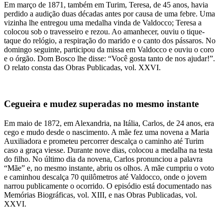
Em março de 1871, também em Turim, Teresa, de 45 anos, havia
perdido a audição duas décadas antes por causa de uma febre. Uma
vizinha lhe entregou uma medalha vinda de Valdocco; Teresa a
colocou sob o travesseiro e rezou. Ao amanhecer, ouviu o tique-
taque do relógio, a respiração do marido e o canto dos pássaros. No
domingo seguinte, participou da missa em Valdocco e ouviu o coro
e o órgão. Dom Bosco lhe disse: “Você gosta tanto de nos ajudar!”.
O relato consta das Obras Publicadas, vol. XXVI.
Cegueira e mudez superadas no mesmo instante
Em maio de 1872, em Alexandria, na Itália, Carlos, de 24 anos, era
cego e mudo desde o nascimento. A mãe fez uma novena a Maria
Auxiliadora e prometeu percorrer descalça o caminho até Turim
caso a graça viesse. Durante nove dias, colocou a medalha na testa
do filho. No último dia da novena, Carlos pronunciou a palavra
“Mãe” e, no mesmo instante, abriu os olhos. A mãe cumpriu o voto
e caminhou descalça 70 quilômetros até Valdocco, onde o jovem
narrou publicamente o ocorrido. O episódio está documentado nas
Memórias Biográficas, vol. XIII, e nas Obras Publicadas, vol.
XXVI.