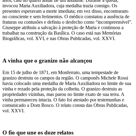
anos, caiu do quarto andar de um andaime. Durante a queda,
invocou Maria Auxiliadora, cuja medalha trazia consigo. Os
presentes esperavam a morte imediata; em vez disso, encontraram-
no consciente e sem ferimentos. O médico constatou a ausência de
fraturas ou contusões e definiu o desfecho como “incompreensível”.
Giuseppe atribuiu a salvação à proteção de Maria e continuou a
trabalhar na construção da Basílica. O caso está nas Memórias
Biográficas, vol. XVI, e nas Obras Publicadas, vol. XXVI.
A vinha que o granizo não alcançou
Em 15 de julho de 1871, em Monferrato, uma tempestade de
granizo destruiu os campos da região. O camponês Michele Rossi
havia colocado uma medalha de Maria Auxiliadora no limite de sua
vinha e rezado pela proteção da colheita. O granizo destruiu as
propriedades vizinhas, mas parou no limite exato de sua terra. A
vinha permaneceu intacta. O fato foi atestado por testemunhas e
comunicado a Dom Bosco. O relato consta das Obras Publicadas,
vol. XXVI.
O fio que une os doze relatos