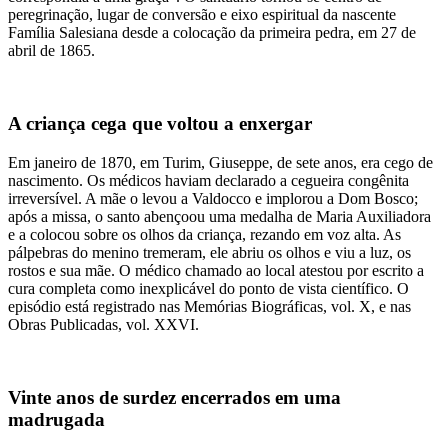
peregrinação, lugar de conversão e eixo espiritual da nascente
Família Salesiana desde a colocação da primeira pedra, em 27 de
abril de 1865.
A criança cega que voltou a enxergar
Em janeiro de 1870, em Turim, Giuseppe, de sete anos, era cego de
nascimento. Os médicos haviam declarado a cegueira congênita
irreversível. A mãe o levou a Valdocco e implorou a Dom Bosco;
após a missa, o santo abençoou uma medalha de Maria Auxiliadora
e a colocou sobre os olhos da criança, rezando em voz alta. As
pálpebras do menino tremeram, ele abriu os olhos e viu a luz, os
rostos e sua mãe. O médico chamado ao local atestou por escrito a
cura completa como inexplicável do ponto de vista científico. O
episódio está registrado nas Memórias Biográficas, vol. X, e nas
Obras Publicadas, vol. XXVI.
Vinte anos de surdez encerrados em uma
madrugada