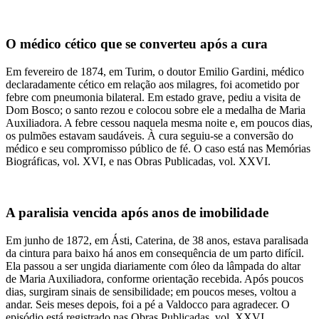
O médico cético que se converteu após a cura
Em fevereiro de 1874, em Turim, o doutor Emilio Gardini, médico
declaradamente cético em relação aos milagres, foi acometido por
febre com pneumonia bilateral. Em estado grave, pediu a visita de
Dom Bosco; o santo rezou e colocou sobre ele a medalha de Maria
Auxiliadora. A febre cessou naquela mesma noite e, em poucos dias,
os pulmões estavam saudáveis. À cura seguiu-se a conversão do
médico e seu compromisso público de fé. O caso está nas Memórias
Biográficas, vol. XVI, e nas Obras Publicadas, vol. XXVI.
A paralisia vencida após anos de imobilidade
Em junho de 1872, em Ásti, Caterina, de 38 anos, estava paralisada
da cintura para baixo há anos em consequência de um parto difícil.
Ela passou a ser ungida diariamente com óleo da lâmpada do altar
de Maria Auxiliadora, conforme orientação recebida. Após poucos
dias, surgiram sinais de sensibilidade; em poucos meses, voltou a
andar. Seis meses depois, foi a pé a Valdocco para agradecer. O
episódio está registrado nas Obras Publicadas, vol. XXVI.