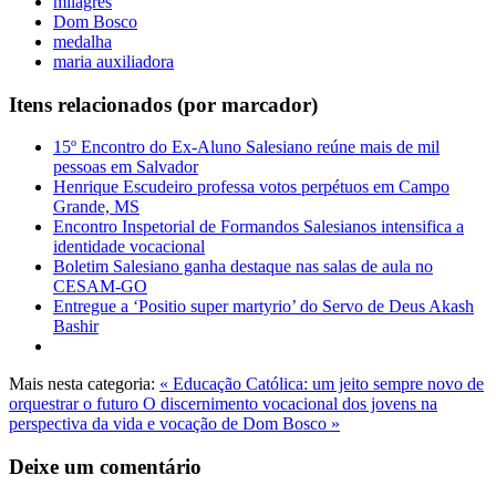
milagres
Dom Bosco
medalha
maria auxiliadora
Itens relacionados (por marcador)
15º Encontro do Ex-Aluno Salesiano reúne mais de mil
pessoas em Salvador
Henrique Escudeiro professa votos perpétuos em Campo
Grande, MS
Encontro Inspetorial de Formandos Salesianos intensifica a
identidade vocacional
Boletim Salesiano ganha destaque nas salas de aula no
CESAM-GO
Entregue a ‘Positio super martyrio’ do Servo de Deus Akash
Bashir
Mais nesta categoria:
« Educação Católica: um jeito sempre novo de
orquestrar o futuro
O discernimento vocacional dos jovens na
perspectiva da vida e vocação de Dom Bosco »
Deixe um comentário