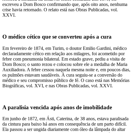
escreveu a Dom Bosco confirmando que, após oito anos, nenhuma
crise havia retornado. O relato está nas Obras Publicadas, vol.
XXVI.
O médico cético que se converteu após a cura
Em fevereiro de 1874, em Turim, o doutor Emilio Gardini, médico
declaradamente cético em relação aos milagres, foi acometido por
febre com pneumonia bilateral. Em estado grave, pediu a visita de
Dom Bosco; o santo rezou e colocou sobre ele a medalha de Maria
Auxiliadora. A febre cessou naquela mesma noite e, em poucos dias,
os pulmões estavam saudáveis. À cura seguiu-se a conversão do
médico e seu compromisso público de fé. O caso está nas Memórias
Biográficas, vol. XVI, e nas Obras Publicadas, vol. XXVI.
A paralisia vencida após anos de imobilidade
Em junho de 1872, em Ásti, Caterina, de 38 anos, estava paralisada
da cintura para baixo há anos em consequência de um parto difícil.
Ela passou a ser ungida diariamente com óleo da lâmpada do altar