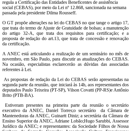
regula a Certificação das Entidades Beneficentes de assistência
social (CEBAS), por meio da Lei nº 12.868, sancionada na semana
passada pela presidente Dilma Rousseff.
O GT propõe alterações na lei do CEBAS no que tange o artigo 17,
que trata do termo de Ajuste de Gratuidade de bolsas; a manutenção
do artigo 32-A, que trata dos requisitos para certificação; e a
proposta de redação do art.13, que trata de concessão e renovação
da certificação.
A ANEC está articulando a realização de um seminário no mês de
novembro, em São Paulo, para discutir as atualizações do CEBAS.
Na ocasião, especialistas esclarecerão as dúvidas das associadas
referentes à Lei.
As propostas de redação da Lei do CEBAS serão apresentadas na
segunda parte da reunião, que iniciará às 14h, aos representantes dos
deputados Paulo Teixeira (PT-SP), Vilson Covatti (PP-RS)e Antônio
Brito (PTB-BA).
Estiveram presentes na primeira parte da reunião o secretário
executivo da ANEC, Daniel Torres;o secretário da Câmara de
Mantenedoras da ANEC, Guinartt Diniz; a secretária da Câmara de
Ensino Superior da ANEC, Adriane Lobão;Hugo Sarubbi, Assessor
Jurídico da ANEC; e representantes: da Sociedade Filhos de Nossa