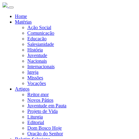
Home
Matérias
Ação Social
Comunicação
Educação
Salesianidade
História
Juventude
Nacionais
Internacionais
Igreja
Missões
Vocações
Artigos
Reitor-mor
Novos Pátios
Juventude em Pauta
Projeto de Vida
Liturgia
Editorial
Dom Bosco Hoje
Oração do Senhor