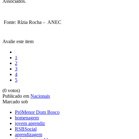
Associados.
Fonte: Rízia Rocha – ANEC
Avalie este item
1
2
3
4
5
(0 votos)
Publicado em
Nacionais
Marcado sob
PróMenor Dom Bosco
homenagem
jovem aprendiz
RSBSocial
aprendizagem