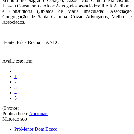
Senhora do Sagrado Coração; Associação Cultura Franciscana;
Lussen Consultoria e Alcoe Advogados associados; R e R Auditoria
e Consutltoria (Oblatos de Maria Imaculada), Associação
Congregação de Santa Catarina; Covac Advogados; Melilo e
Associados.
Fonte: Rízia Rocha – ANEC
Avalie este item
1
2
3
4
5
(0 votos)
Publicado em
Nacionais
Marcado sob
PróMenor Dom Bosco