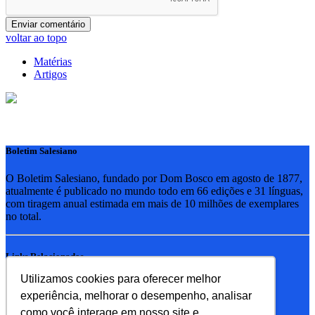
voltar ao topo
Matérias
Artigos
Boletim Salesiano
O Boletim Salesiano, fundado por Dom Bosco em agosto de 1877,
atualmente é publicado no mundo todo em 66 edições e 31 línguas,
com tiragem anual estimada em mais de 10 milhões de exemplares
no total.
Links Relacionados
Utilizamos cookies para oferecer melhor
RSB - Rede Salesiana Brasil
experiência, melhorar o desempenho, analisar
EDEBE - Editora
UPV - União pela Vida
como você interage em nosso site e