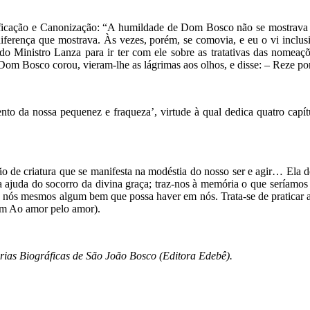
ificação e Canonização: “A humildade de Dom Bosco não se mostrava m
indiferença que mostrava. Às vezes, porém, se comovia, e eu o vi in
 Ministro Lanza para ir ter com ele sobre as tratativas das nomeaçõe
m Bosco corou, vieram-lhe as lágrimas aos olhos, e disse: – Reze po
to da nossa pequenez e fraqueza’, virtude à qual dedica quatro capítu
ão de criatura que se manifesta na modéstia do nosso ser e agir… Ela 
juda do socorro da divina graça; traz-nos à memória o que seríamos 
nós mesmos algum bem que possa haver em nós. Trata-se de praticar a j
 em Ao amor pelo amor).
ias Biográficas de São João Bosco (Editora Edebê).