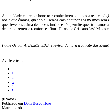
A humildade é o reto e honesto reconhecimento de nossa real condiç
nos o que éramos, quando quisemos caminhar por nós mesmos sem a a
que elevemos acima de nossos irmãos e não permite que atribuamos a 
de direito pertence (conforme afirma Henrique Cristiano José Matos
Padre Osmar A. Bezutte, SDB, é revisor da nova tradução das Memór
Avalie este item
1
2
3
4
5
(0 votos)
Publicado em
Dom Bosco Hoje
Marcado sob