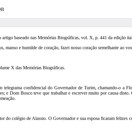
SDB
artigo baseado nas Memórias Biográficas, vol. X, p. 441 da edição i
us, manso e humilde de coração, fazei nosso coração semelhante ao vos
volume X das Memórias Biográficas.
m telegrama confidencial do Governador de Turim, chamando-o a Flore
eses; e Dom Bosco teve que trabalhar e escrever muito por causa disto
nomeação.
or do colégio de Alassio. O Governador e sua esposa ficaram felizes 