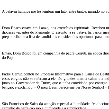
A palavra humilde me fez lembrar um fato, entre tantos, narrado no 
Dom Bosco estava em Lanzo, nos exercícios espirituais. Recebeu u
dioceses vacantes do Piemonte. O assunto já se tratava há vários m
preparar-lhe uma lista de candidatos considerados oportunos para a 
Então, Dom Bosco foi em companhia do padre Cerruti, na época diret
do Papa.
Padre Cerruti contou no Processo Informativo para a Causa de Beat
esses elogios não se referiam a ele, tão grandes eram a calma e a 
junto ao Governador de Turim, que o tinha convidado por encargo do
bênção, e exclamou: – Ó meu Deus, parece-me ver Nosso Senhor! – Do
São Francisco de Sales dá atenção especial à humildade, ‘conhecimen
caminho da perfeição são a humildade e a simplicidade.