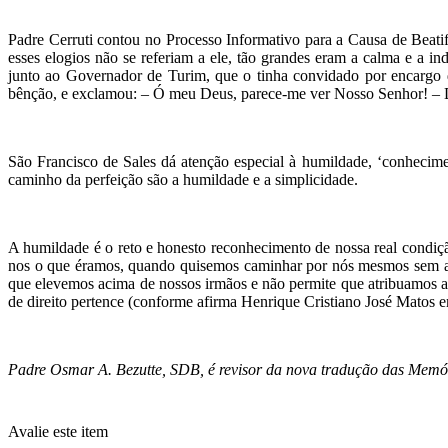
Padre Cerruti contou no Processo Informativo para a Causa de Beat
esses elogios não se referiam a ele, tão grandes eram a calma e a 
junto ao Governador de Turim, que o tinha convidado por encargo do
bênção, e exclamou: – Ó meu Deus, parece-me ver Nosso Senhor! – Do
São Francisco de Sales dá atenção especial à humildade, ‘conhecimen
caminho da perfeição são a humildade e a simplicidade.
A humildade é o reto e honesto reconhecimento de nossa real condiç
nos o que éramos, quando quisemos caminhar por nós mesmos sem a a
que elevemos acima de nossos irmãos e não permite que atribuamos a 
de direito pertence (conforme afirma Henrique Cristiano José Matos
Padre Osmar A. Bezutte, SDB, é revisor da nova tradução das Memór
Avalie este item