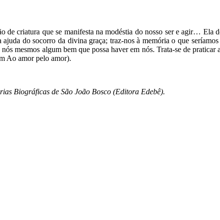
ão de criatura que se manifesta na modéstia do nosso ser e agir… Ela 
juda do socorro da divina graça; traz-nos à memória o que seríamos 
nós mesmos algum bem que possa haver em nós. Trata-se de praticar a j
 em Ao amor pelo amor).
ias Biográficas de São João Bosco (Editora Edebê).