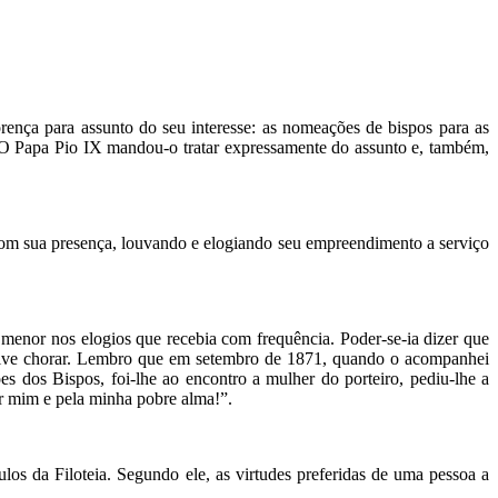
nça para assunto do seu interesse: as nomeações de bispos para as
. O Papa Pio IX mandou-o tratar expressamente do assunto e, também,
com sua presença, louvando e elogiando seu empreendimento a serviço
enor nos elogios que recebia com frequência. Poder-se-ia dizer que
clusive chorar. Lembro que em setembro de 1871, quando o acompanhei
s dos Bispos, foi-lhe ao encontro a mulher do porteiro, pediu-lhe a
r mim e pela minha pobre alma!”.
los da Filoteia. Segundo ele, as virtudes preferidas de uma pessoa a