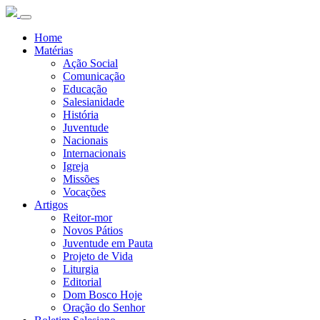
Home
Matérias
Ação Social
Comunicação
Educação
Salesianidade
História
Juventude
Nacionais
Internacionais
Igreja
Missões
Vocações
Artigos
Reitor-mor
Novos Pátios
Juventude em Pauta
Projeto de Vida
Liturgia
Editorial
Dom Bosco Hoje
Oração do Senhor