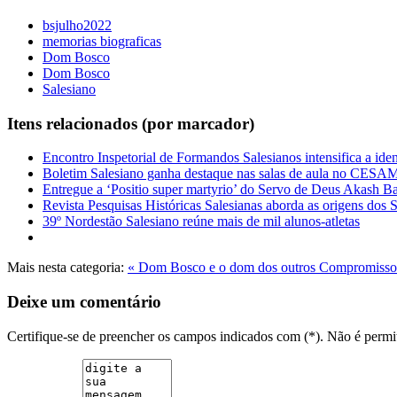
bsjulho2022
memorias biograficas
Dom Bosco
Dom Bosco
Salesiano
Itens relacionados (por marcador)
Encontro Inspetorial de Formandos Salesianos intensifica a ide
Boletim Salesiano ganha destaque nas salas de aula no CES
Entregue a ‘Positio super martyrio’ do Servo de Deus Akash Ba
Revista Pesquisas Históricas Salesianas aborda as origens dos
39º Nordestão Salesiano reúne mais de mil alunos-atletas
Mais nesta categoria:
« Dom Bosco e o dom dos outros
Compromisso:
Deixe um comentário
Certifique-se de preencher os campos indicados com (*). Não é per