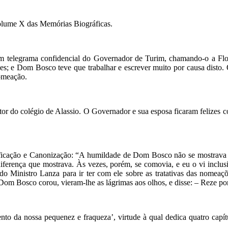
volume X das Memórias Biográficas.
m telegrama confidencial do Governador de Turim, chamando-o a Flore
eses; e Dom Bosco teve que trabalhar e escrever muito por causa disto
nomeação.
or do colégio de Alassio. O Governador e sua esposa ficaram felizes 
ificação e Canonização: “A humildade de Dom Bosco não se mostrava m
indiferença que mostrava. Às vezes, porém, se comovia, e eu o vi in
 Ministro Lanza para ir ter com ele sobre as tratativas das nomeaçõe
m Bosco corou, vieram-lhe as lágrimas aos olhos, e disse: – Reze po
to da nossa pequenez e fraqueza’, virtude à qual dedica quatro capítu