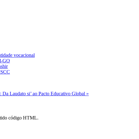
ntidade vocacional
AM-GO
shir
 SSCC
 Da Laudato si’ ao Pacto Educativo Global »
mitido código HTML.