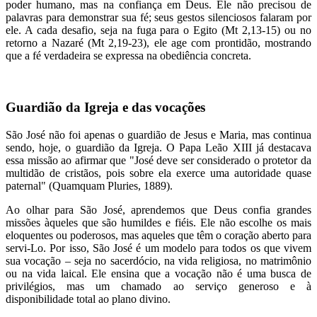
poder humano, mas na confiança em Deus. Ele não precisou de
palavras para demonstrar sua fé; seus gestos silenciosos falaram por
ele. A cada desafio, seja na fuga para o Egito (Mt 2,13-15) ou no
retorno a Nazaré (Mt 2,19-23), ele age com prontidão, mostrando
que a fé verdadeira se expressa na obediência concreta.
Guardião da Igreja e das vocações
São José não foi apenas o guardião de Jesus e Maria, mas continua
sendo, hoje, o guardião da Igreja. O Papa Leão XIII já destacava
essa missão ao afirmar que "José deve ser considerado o protetor da
multidão de cristãos, pois sobre ela exerce uma autoridade quase
paternal" (Quamquam Pluries, 1889).
Ao olhar para São José, aprendemos que Deus confia grandes
missões àqueles que são humildes e fiéis. Ele não escolhe os mais
eloquentes ou poderosos, mas aqueles que têm o coração aberto para
servi-Lo. Por isso, São José é um modelo para todos os que vivem
sua vocação – seja no sacerdócio, na vida religiosa, no matrimônio
ou na vida laical. Ele ensina que a vocação não é uma busca de
privilégios, mas um chamado ao serviço generoso e à
disponibilidade total ao plano divino.