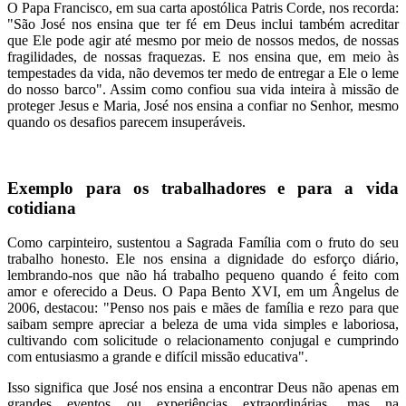
O Papa Francisco, em sua carta apostólica Patris Corde, nos recorda:
"São José nos ensina que ter fé em Deus inclui também acreditar
que Ele pode agir até mesmo por meio de nossos medos, de nossas
fragilidades, de nossas fraquezas. E nos ensina que, em meio às
tempestades da vida, não devemos ter medo de entregar a Ele o leme
do nosso barco". Assim como confiou sua vida inteira à missão de
proteger Jesus e Maria, José nos ensina a confiar no Senhor, mesmo
quando os desafios parecem insuperáveis.
Exemplo para os trabalhadores e para a vida
cotidiana
Como carpinteiro, sustentou a Sagrada Família com o fruto do seu
trabalho honesto. Ele nos ensina a dignidade do esforço diário,
lembrando-nos que não há trabalho pequeno quando é feito com
amor e oferecido a Deus. O Papa Bento XVI, em um Ângelus de
2006, destacou: "Penso nos pais e mães de família e rezo para que
saibam sempre apreciar a beleza de uma vida simples e laboriosa,
cultivando com solicitude o relacionamento conjugal e cumprindo
com entusiasmo a grande e difícil missão educativa".
Isso significa que José nos ensina a encontrar Deus não apenas em
grandes eventos ou experiências extraordinárias, mas na