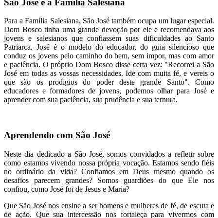
São José e a Família Salesiana
Para a Família Salesiana, São José também ocupa um lugar especial.
Dom Bosco tinha uma grande devoção por ele e recomendava aos
jovens e salesianos que confiassem suas dificuldades ao Santo
Patriarca. José é o modelo do educador, do guia silencioso que
conduz os jovens pelo caminho do bem, sem impor, mas com amor
e paciência. O próprio Dom Bosco disse certa vez: "Recorrei a São
José em todas as vossas necessidades. Ide com muita fé, e vereis o
que são os prodígios do poder deste grande Santo". Como
educadores e formadores de jovens, podemos olhar para José e
aprender com sua paciência, sua prudência e sua ternura.
Aprendendo com São José
Neste dia dedicado a São José, somos convidados a refletir sobre
como estamos vivendo nossa própria vocação. Estamos sendo fiéis
no ordinário da vida? Confiamos em Deus mesmo quando os
desafios parecem grandes? Somos guardiões do que Ele nos
confiou, como José foi de Jesus e Maria?
Que São José nos ensine a ser homens e mulheres de fé, de escuta e
de ação. Que sua intercessão nos fortaleça para vivermos com