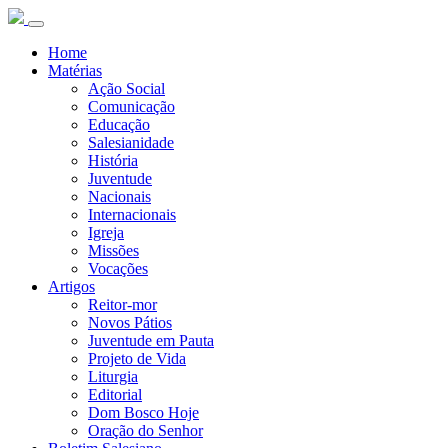
Home
Matérias
Ação Social
Comunicação
Educação
Salesianidade
História
Juventude
Nacionais
Internacionais
Igreja
Missões
Vocações
Artigos
Reitor-mor
Novos Pátios
Juventude em Pauta
Projeto de Vida
Liturgia
Editorial
Dom Bosco Hoje
Oração do Senhor