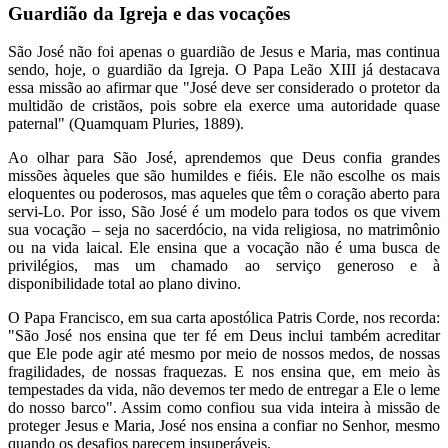
Guardião da Igreja e das vocações
São José não foi apenas o guardião de Jesus e Maria, mas continua
sendo, hoje, o guardião da Igreja. O Papa Leão XIII já destacava
essa missão ao afirmar que "José deve ser considerado o protetor da
multidão de cristãos, pois sobre ela exerce uma autoridade quase
paternal" (Quamquam Pluries, 1889).
Ao olhar para São José, aprendemos que Deus confia grandes
missões àqueles que são humildes e fiéis. Ele não escolhe os mais
eloquentes ou poderosos, mas aqueles que têm o coração aberto para
servi-Lo. Por isso, São José é um modelo para todos os que vivem
sua vocação – seja no sacerdócio, na vida religiosa, no matrimônio
ou na vida laical. Ele ensina que a vocação não é uma busca de
privilégios, mas um chamado ao serviço generoso e à
disponibilidade total ao plano divino.
O Papa Francisco, em sua carta apostólica Patris Corde, nos recorda:
"São José nos ensina que ter fé em Deus inclui também acreditar
que Ele pode agir até mesmo por meio de nossos medos, de nossas
fragilidades, de nossas fraquezas. E nos ensina que, em meio às
tempestades da vida, não devemos ter medo de entregar a Ele o leme
do nosso barco". Assim como confiou sua vida inteira à missão de
proteger Jesus e Maria, José nos ensina a confiar no Senhor, mesmo
quando os desafios parecem insuperáveis.