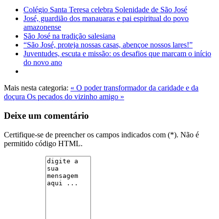
Colégio Santa Teresa celebra Solenidade de São José
José, guardião dos manauaras e pai espiritual do povo
amazonense
São José na tradição salesiana
“São José, proteja nossas casas, abençoe nossos lares!”
Juventudes, escuta e missão: os desafios que marcam o início
do novo ano
Mais nesta categoria:
« O poder transformador da caridade e da
doçura
Os pecados do vizinho amigo »
Deixe um comentário
Certifique-se de preencher os campos indicados com (*). Não é
permitido código HTML.