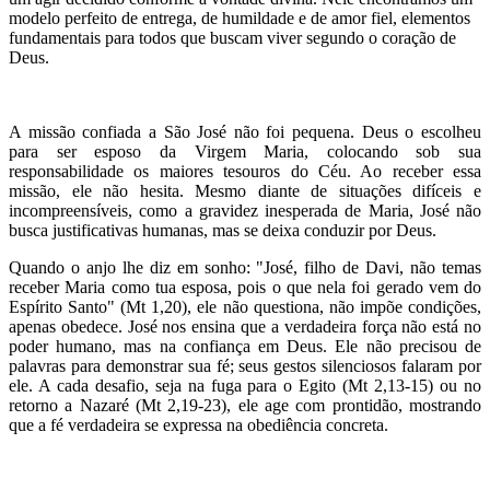
modelo perfeito de entrega, de humildade e de amor fiel, elementos
fundamentais para todos que buscam viver segundo o coração de
Deus.
A missão confiada a São José não foi pequena. Deus o escolheu
para ser esposo da Virgem Maria, colocando sob sua
responsabilidade os maiores tesouros do Céu. Ao receber essa
missão, ele não hesita. Mesmo diante de situações difíceis e
incompreensíveis, como a gravidez inesperada de Maria, José não
busca justificativas humanas, mas se deixa conduzir por Deus.
Quando o anjo lhe diz em sonho: "José, filho de Davi, não temas
receber Maria como tua esposa, pois o que nela foi gerado vem do
Espírito Santo" (Mt 1,20), ele não questiona, não impõe condições,
apenas obedece. José nos ensina que a verdadeira força não está no
poder humano, mas na confiança em Deus. Ele não precisou de
palavras para demonstrar sua fé; seus gestos silenciosos falaram por
ele. A cada desafio, seja na fuga para o Egito (Mt 2,13-15) ou no
retorno a Nazaré (Mt 2,19-23), ele age com prontidão, mostrando
que a fé verdadeira se expressa na obediência concreta.