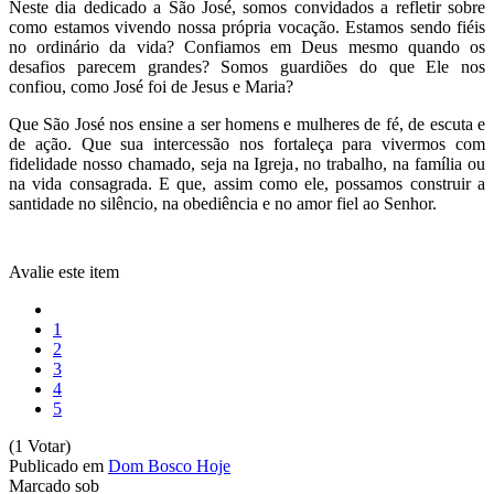
Neste dia dedicado a São José, somos convidados a refletir sobre
como estamos vivendo nossa própria vocação. Estamos sendo fiéis
no ordinário da vida? Confiamos em Deus mesmo quando os
desafios parecem grandes? Somos guardiões do que Ele nos
confiou, como José foi de Jesus e Maria?
Que São José nos ensine a ser homens e mulheres de fé, de escuta e
de ação. Que sua intercessão nos fortaleça para vivermos com
fidelidade nosso chamado, seja na Igreja, no trabalho, na família ou
na vida consagrada. E que, assim como ele, possamos construir a
santidade no silêncio, na obediência e no amor fiel ao Senhor.
Avalie este item
1
2
3
4
5
(1 Votar)
Publicado em
Dom Bosco Hoje
Marcado sob