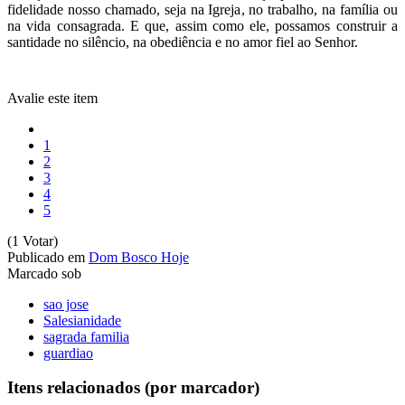
fidelidade nosso chamado, seja na Igreja, no trabalho, na família ou
na vida consagrada. E que, assim como ele, possamos construir a
santidade no silêncio, na obediência e no amor fiel ao Senhor.
Avalie este item
1
2
3
4
5
(1 Votar)
Publicado em
Dom Bosco Hoje
Marcado sob
sao jose
Salesianidade
sagrada familia
guardiao
Itens relacionados (por marcador)