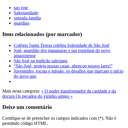
sao jose
Salesianidade
sagrada familia
guardiao
Itens relacionados (por marcador)
Colégio Santa Teresa celebra Solenidade de São José
José, guardião dos manauaras e pai espiritual do povo
amazonense
São José na tradição salesiana
“São José, proteja nossas casas, abençoe nossos lares!”
Juventudes, escuta e missão: os desafios que marcam o início
do novo ano
Mais nesta categoria:
« O poder transformador da caridade e da
doçura
Os pecados do vizinho amigo »
Deixe um comentário
Certifique-se de preencher os campos indicados com (*). Não é
permitido código HTML.