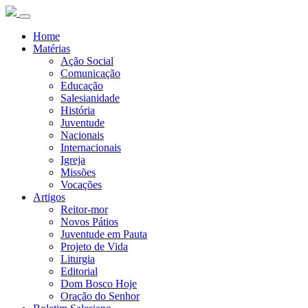
Home
Matérias
Ação Social
Comunicação
Educação
Salesianidade
História
Juventude
Nacionais
Internacionais
Igreja
Missões
Vocações
Artigos
Reitor-mor
Novos Pátios
Juventude em Pauta
Projeto de Vida
Liturgia
Editorial
Dom Bosco Hoje
Oração do Senhor