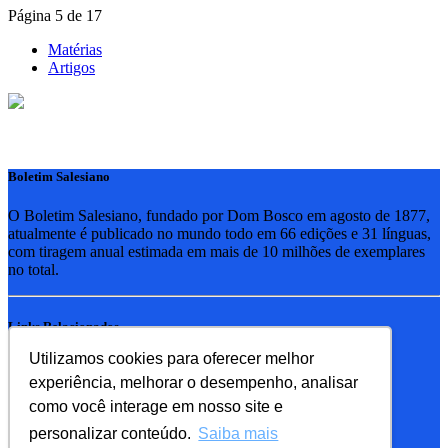
Página 5 de 17
Matérias
Artigos
Boletim Salesiano
O Boletim Salesiano, fundado por Dom Bosco em agosto de 1877,
atualmente é publicado no mundo todo em 66 edições e 31 línguas,
com tiragem anual estimada em mais de 10 milhões de exemplares
no total.
Links Relacionados
Utilizamos cookies para oferecer melhor
RSB - Rede Salesiana Brasil
experiência, melhorar o desempenho, analisar
EDEBE - Editora
UPV - União pela Vida
como você interage em nosso site e
personalizar conteúdo.
Saiba mais
Familia Salesiana