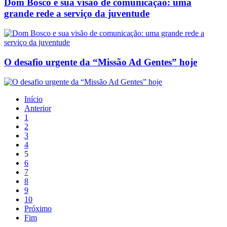
Dom Bosco e sua visão de comunicação: uma
grande rede a serviço da juventude
O desafio urgente da “Missão Ad Gentes” hoje
Início
Anterior
1
2
3
4
5
6
7
8
9
10
Próximo
Fim