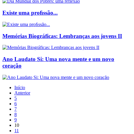
Existe uma proﬁssão...
Memórias Biográficas: Lembranças aos jovens II
Ano Laudato Si: Uma nova mente e um novo
coração
Início
Anterior
5
6
7
8
9
10
11