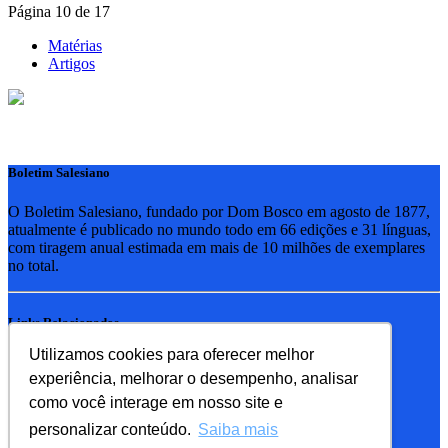
Página 10 de 17
Matérias
Artigos
Boletim Salesiano
O Boletim Salesiano, fundado por Dom Bosco em agosto de 1877,
atualmente é publicado no mundo todo em 66 edições e 31 línguas,
com tiragem anual estimada em mais de 10 milhões de exemplares
no total.
Links Relacionados
Utilizamos cookies para oferecer melhor
RSB - Rede Salesiana Brasil
experiência, melhorar o desempenho, analisar
EDEBE - Editora
UPV - União pela Vida
como você interage em nosso site e
personalizar conteúdo.
Saiba mais
Familia Salesiana