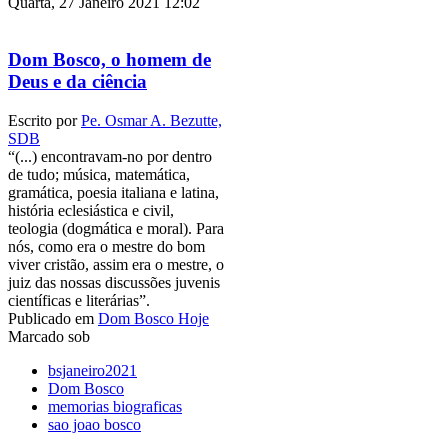
Quarta, 27 Janeiro 2021 12:02
Dom Bosco, o homem de
Deus e da ciência
Escrito por
Pe. Osmar A. Bezutte,
SDB
“(...) encontravam-no por dentro
de tudo; música, matemática,
gramática, poesia italiana e latina,
história eclesiástica e civil,
teologia (dogmática e moral). Para
nós, como era o mestre do bom
viver cristão, assim era o mestre, o
juiz das nossas discussões juvenis
científicas e literárias”.
Publicado em
Dom Bosco Hoje
Marcado sob
bsjaneiro2021
Dom Bosco
memorias biograficas
sao joao bosco