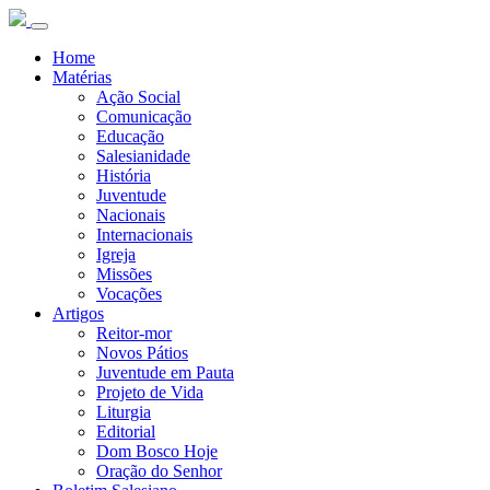
Home
Matérias
Ação Social
Comunicação
Educação
Salesianidade
História
Juventude
Nacionais
Internacionais
Igreja
Missões
Vocações
Artigos
Reitor-mor
Novos Pátios
Juventude em Pauta
Projeto de Vida
Liturgia
Editorial
Dom Bosco Hoje
Oração do Senhor