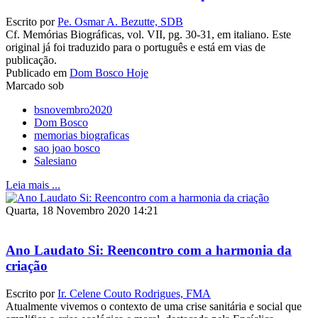
Escrito por
Pe. Osmar A. Bezutte, SDB
Cf. Memórias Biográficas, vol. VII, pg. 30-31, em italiano. Este
original já foi traduzido para o português e está em vias de
publicação.
Publicado em
Dom Bosco Hoje
Marcado sob
bsnovembro2020
Dom Bosco
memorias biograficas
sao joao bosco
Salesiano
Leia mais ...
Quarta, 18 Novembro 2020 14:21
Ano Laudato Si: Reencontro com a harmonia da
criação
Escrito por
Ir. Celene Couto Rodrigues, FMA
Atualmente vivemos o contexto de uma crise sanitária e social que