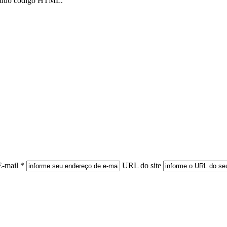
mitido código HTML.
E-mail *
URL do site