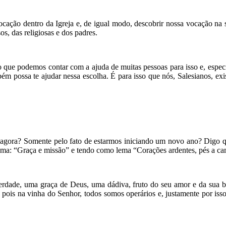
vocação dentro da Igreja e, de igual modo, descobrir nossa vocação n
os, das religiosas e dos padres.
ro que podemos contar com a ajuda de muitas pessoas para isso e, espe
bém possa te ajudar nessa escolha. É para isso que nós, Salesianos, e
agora? Somente pelo fato de estarmos iniciando um novo ano? Digo que
ema: “Graça e missão” e tendo como lema “Corações ardentes, pés a cam
dade, uma graça de Deus, uma dádiva, fruto do seu amor e da sua b
pois na vinha do Senhor, todos somos operários e, justamente por iss