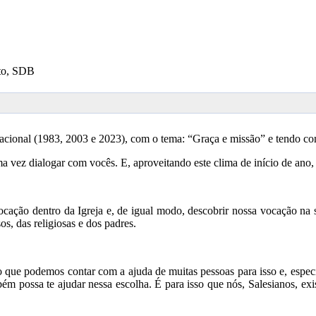
to, SDB
ocacional (1983, 2003 e 2023), com o tema: “Graça e missão” e tendo 
 vez dialogar com vocês. E, aproveitando este clima de início de ano,
vocação dentro da Igreja e, de igual modo, descobrir nossa vocação n
os, das religiosas e dos padres.
ro que podemos contar com a ajuda de muitas pessoas para isso e, espe
bém possa te ajudar nessa escolha. É para isso que nós, Salesianos, e