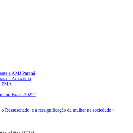
rante a AMJ Paraná
nhas da Amazônia
 e FMA
ude no Brasil-2025”
, o Ressuscitado, e a ressignificação da mulher na sociedade »