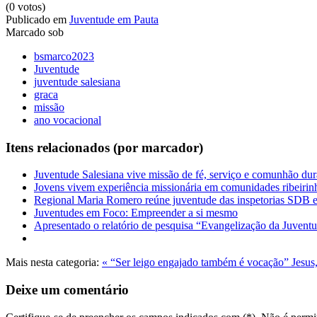
(0 votos)
Publicado em
Juventude em Pauta
Marcado sob
bsmarco2023
Juventude
juventude salesiana
graca
missão
ano vocacional
Itens relacionados (por marcador)
Juventude Salesiana vive missão de fé, serviço e comunhão du
Jovens vivem experiência missionária em comunidades ribeiri
Regional Maria Romero reúne juventude das inspetorias SDB
Juventudes em Foco: Empreender a si mesmo
Apresentado o relatório de pesquisa “Evangelização da Juvent
Mais nesta categoria:
« “Ser leigo engajado também é vocação”
Jesus
Deixe um comentário