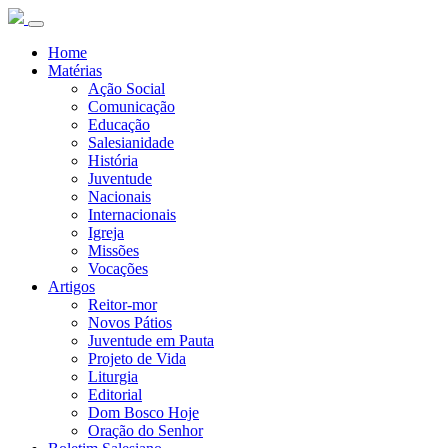
Home
Matérias
Ação Social
Comunicação
Educação
Salesianidade
História
Juventude
Nacionais
Internacionais
Igreja
Missões
Vocações
Artigos
Reitor-mor
Novos Pátios
Juventude em Pauta
Projeto de Vida
Liturgia
Editorial
Dom Bosco Hoje
Oração do Senhor