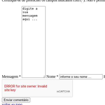
Certifique-se de preencher os campos indicados com (*). Não é per
Mensagem *
Nome *
voltar ao topo