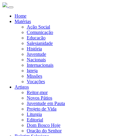
Home
Matérias
Ação Social
Comunicação
Educação
Salesianidade
História
Juventude
Nacionais
Internacionais
Igreja
Missões
Vocações
Artigos
Reitor-mor
Novos Pátios
Juventude em Pauta
Projeto de Vida
Liturgia
Editorial
Dom Bosco Hoje
Oração do Senhor