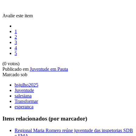
Avalie este item
1
2
3
4
5
(0 votos)
Publicado em
Juventude em Pauta
Marcado sob
bsjulho2025
Juventude
salesiana
Transformar
esperanca
Itens relacionados (por marcador)
Regional Maria Romero reúne juventude das inspetorias SDB
e FMA