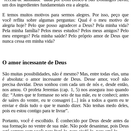
um dos ingredientes fundamentais era a alegria.
E temos muitos motivos para sermos alegres. Por isso, peço que
você reflita sobre algumas perguntas: Qual é o meu motivo de
alegria hoje? Pelo que posso agradecer a Deus? Pela minha vida?
Pela minha família? Pelos meus estudos? Pelos meus amigos? Pelo
meu emprego? Pela minha saúde? Pelo próprio amor de Deus que
nunca cessa em minha vida?
O amor incessante de Deus
São muitas possibilidades, não é mesmo? Mas, entre todas elas, uma
é absoluta: o amor incessante de Deus. Desse amor, você não
precisa duvidar. Deus sonhou com cada um de nós e, desde então,
nos amou. O profeta Jeremias (cap. 1, 5) nos assegura isso quando
diz: “Antes que te formasse no seio de tua mãe, eu te conheci; antes
de saíres do ventre, eu te consagrei [...] irás a todos a quem eu te
enviar e dirás tudo o que te mando dizer. Não tenhas medo deles,
pois eu estou contigo para te livrar”.
Portanto, você é escolhido. É conhecido por Deus desde antes da
sua formação no ventre de sua mãe. Não pode desanimar, pois Deus