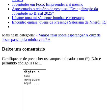
Juventudes em Foco: Empreender a si mesmo
Apresentado o relatório de pesquisa “Evangelização da
Juventude no Brasil-2025”
Líbano: uma missão entre bombas e esperança
Encontro engaja jovens da Presença Salesiana de Niterói, RJ
Mais nesta categoria:
« Vamos falar sobre esperança?
A cruz de
Jesus passa pela minha vida? »
Deixe um comentário
Certifique-se de preencher os campos indicados com (*). Não é
permitido código HTML.