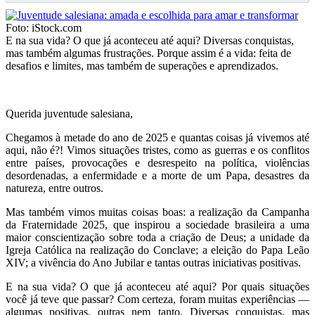
Foto: iStock.com
E na sua vida? O que já aconteceu até aqui? Diversas conquistas,
mas também algumas frustrações. Porque assim é a vida: feita de
desafios e limites, mas também de superações e aprendizados.
Querida juventude salesiana,
Chegamos à metade do ano de 2025 e quantas coisas já vivemos até
aqui, não é?! Vimos situações tristes, como as guerras e os conflitos
entre países, provocações e desrespeito na política, violências
desordenadas, a enfermidade e a morte de um Papa, desastres da
natureza, entre outros.
Mas também vimos muitas coisas boas: a realização da Campanha
da Fraternidade 2025, que inspirou a sociedade brasileira a uma
maior conscientização sobre toda a criação de Deus; a unidade da
Igreja Católica na realização do Conclave; a eleição do Papa Leão
XIV; a vivência do Ano Jubilar e tantas outras iniciativas positivas.
E na sua vida? O que já aconteceu até aqui? Por quais situações
você já teve que passar? Com certeza, foram muitas experiências —
algumas positivas, outras nem tanto. Diversas conquistas, mas