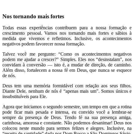
Nos tornando mais fortes
Todas essas experiências contribuem para a nossa formação e
crescimento pessoal. Vamos nos tornando mais fortes e sábios à
medida que vivemos e refletimos. Inclusive, os acontecimentos
negativos podem favorecer nossa formação.
Talvez você me pergunte: “Como os acontecimentos negativos
podem me ajudar a crescer?” Simples. Eles nos “desinstalam”, nos
convidam à conversão — isto é, a mudar de direção, de caminho.
Além disso, fortalecem a nossa fé em Deus, que nunca se esquece
de nós.
Deus tem uma memória formidável com relação aos seus filhos.
Diante Dele, nenhum de nós é “apenas mais um”. Somos únicos e
insubstituíveis para Ele.
Agora que iniciamos o segundo semestre, um tempo em que a rotina
pode ficar mais pesada e intensa, eu convido você a lembrar-se
sempre da presença de Deus. Tendo fé na sua presença amiga,
carinhosa, amorosa e constante. Não podemos desanimar! Deus nos
colocou neste mundo para sermos felizes e alegres. Inclusive, na
“receita de santidade” dada por Dom Bosco a São Domingos Sávio,