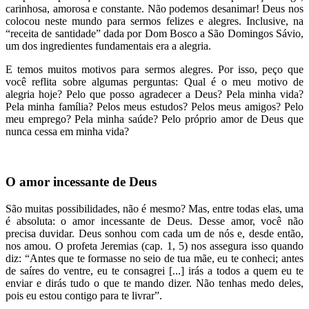
carinhosa, amorosa e constante. Não podemos desanimar! Deus nos
colocou neste mundo para sermos felizes e alegres. Inclusive, na
“receita de santidade” dada por Dom Bosco a São Domingos Sávio,
um dos ingredientes fundamentais era a alegria.
E temos muitos motivos para sermos alegres. Por isso, peço que
você reflita sobre algumas perguntas: Qual é o meu motivo de
alegria hoje? Pelo que posso agradecer a Deus? Pela minha vida?
Pela minha família? Pelos meus estudos? Pelos meus amigos? Pelo
meu emprego? Pela minha saúde? Pelo próprio amor de Deus que
nunca cessa em minha vida?
O amor incessante de Deus
São muitas possibilidades, não é mesmo? Mas, entre todas elas, uma
é absoluta: o amor incessante de Deus. Desse amor, você não
precisa duvidar. Deus sonhou com cada um de nós e, desde então,
nos amou. O profeta Jeremias (cap. 1, 5) nos assegura isso quando
diz: “Antes que te formasse no seio de tua mãe, eu te conheci; antes
de saíres do ventre, eu te consagrei [...] irás a todos a quem eu te
enviar e dirás tudo o que te mando dizer. Não tenhas medo deles,
pois eu estou contigo para te livrar”.