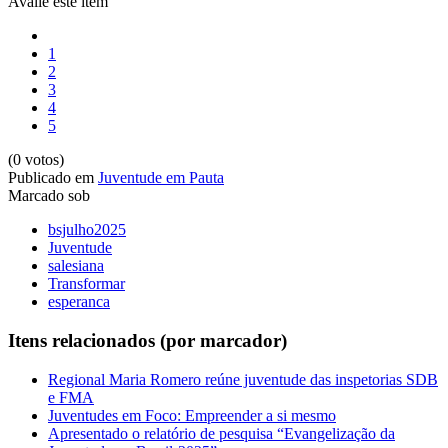
Avalie este item
1
2
3
4
5
(0 votos)
Publicado em
Juventude em Pauta
Marcado sob
bsjulho2025
Juventude
salesiana
Transformar
esperanca
Itens relacionados (por marcador)
Regional Maria Romero reúne juventude das inspetorias SDB
e FMA
Juventudes em Foco: Empreender a si mesmo
Apresentado o relatório de pesquisa “Evangelização da