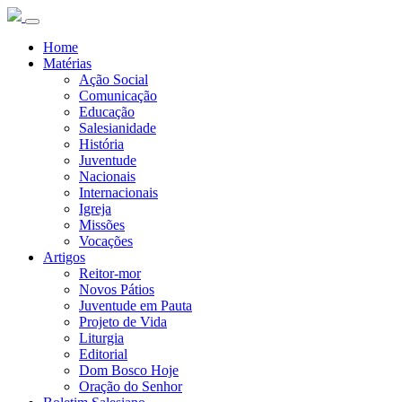
Home
Matérias
Ação Social
Comunicação
Educação
Salesianidade
História
Juventude
Nacionais
Internacionais
Igreja
Missões
Vocações
Artigos
Reitor-mor
Novos Pátios
Juventude em Pauta
Projeto de Vida
Liturgia
Editorial
Dom Bosco Hoje
Oração do Senhor