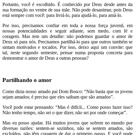
Portanto, você é escolhido. É conhecido por Deus desde antes da
sua formação no ventre de sua mãe. Não pode desanimar, pois Deus
está sempre com você: para livrá-lo, para ajudá-lo, para amá-lo.
Por isso, precisamos confiar em toda a nossa força juvenil, em
nossas potencialidades e seguir adiante, sem medo, com fé e
coragem. Mas tem um detalhe: não podemos guardar o amor de
Deus só para nós. Precisamos partilhá-lo para que outros também se
sintam motivados e tocados. Por isso, deixo aqui um convite: que
tal, neste segundo semestre, pensar numa proposta concreta para
demonstrar o amor de Deus a outras pessoas?
Partilhando o amor
Como dizia nosso amado pai Dom Bosco: “Não basta que os jovens
sejam amados; é preciso que eles saibam que são amados”.
Você pode estar pensando: “Mas é difícil... Como posso fazer isso?
Não tenho tempo, não sei o que dizer, não sei por onde começar”.
Mas eu posso ajudar. Há muitos jovens que sofrem no mundo por
diversas razões: sentem-se sozinhos, não se sentem amados, são
excluídos, não têm coragem de dar o primeiro passo. E você pode