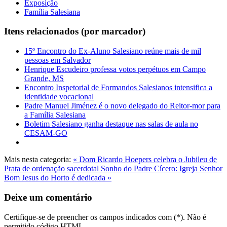
Exposição
Família Salesiana
Itens relacionados (por marcador)
15º Encontro do Ex-Aluno Salesiano reúne mais de mil
pessoas em Salvador
Henrique Escudeiro professa votos perpétuos em Campo
Grande, MS
Encontro Inspetorial de Formandos Salesianos intensifica a
identidade vocacional
Padre Manuel Jiménez é o novo delegado do Reitor-mor para
a Família Salesiana
Boletim Salesiano ganha destaque nas salas de aula no
CESAM-GO
Mais nesta categoria:
« Dom Ricardo Hoepers celebra o Jubileu de
Prata de ordenação sacerdotal
Sonho do Padre Cícero: Igreja Senhor
Bom Jesus do Horto é dedicada »
Deixe um comentário
Certifique-se de preencher os campos indicados com (*). Não é
permitido código HTML.