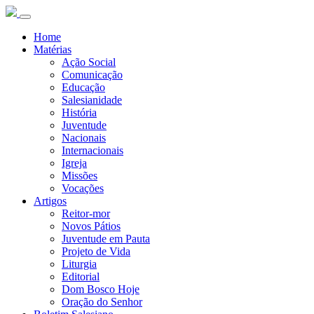
Home
Matérias
Ação Social
Comunicação
Educação
Salesianidade
História
Juventude
Nacionais
Internacionais
Igreja
Missões
Vocações
Artigos
Reitor-mor
Novos Pátios
Juventude em Pauta
Projeto de Vida
Liturgia
Editorial
Dom Bosco Hoje
Oração do Senhor