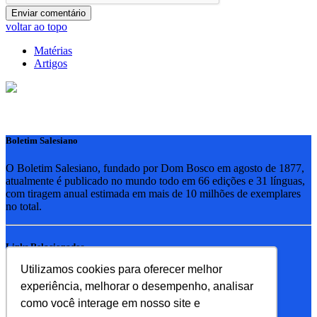
voltar ao topo
Matérias
Artigos
Boletim Salesiano
O Boletim Salesiano, fundado por Dom Bosco em agosto de 1877,
atualmente é publicado no mundo todo em 66 edições e 31 línguas,
com tiragem anual estimada em mais de 10 milhões de exemplares
no total.
Links Relacionados
Utilizamos cookies para oferecer melhor
RSB - Rede Salesiana Brasil
experiência, melhorar o desempenho, analisar
EDEBE - Editora
UPV - União pela Vida
como você interage em nosso site e