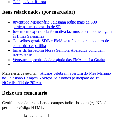
Colégio Auxiliadora
Itens relacionados (por marcador)
Juventude Missionária Salesiana reúne mais de 300
participantes no estado de SP
Jovem em experiência formativa faz música em homenagem
às Irmãs Salesianas
Conselhos gerais SDB e FMA se reúnem para encontro de
comunhão e partilha
Irmãs da Inspetoria Nossa Senhora Aparecida concluem
Retiro Anual
Venezuela: proximidade e ajuda das FMA em La Guaira
Mais nesta categoria:
« Alunos celebram abertura do Mês Mariano
no Salesiano Campos
Noviços Salesianos participam do 1º
NOVINTER de 2026 »
Deixe um comentário
Certifique-se de preencher os campos indicados com (*). Não é
permitido código HTML.