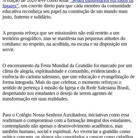
A edição de 2026 teve como tema
“Sejam missionários em todos os
lugares”
, um convite direto para que cada membro da comunidade
educativa reconheça seu papel na construção de um mundo mais
justo, fraterno e solidário.
A proposta reforça que ser missionário não está restrito a um
território geográfico, mas se manifesta nas pequenas atitudes do
cotidiano: no respeito, na acolhida, na escuta e na disposição em
servir.
O encerramento da Festa Mundial da Gratidão foi marcado por um
clima de alegria, espiritualidade e comunhão, evidenciando a
essência do carisma salesiano, que une educação e evangelização de
forma integrada. Mais do que celebrar, o momento reforçou o
sentido de pertença à missão da Igreja e da Rede Salesiana Brasil,
despertando nos estudantes o desejo de serem agentes de
transformação em suas realidades.
Para o Colégio Nossa Senhora Auxiliadora, iniciativas como essa
reafirmam o compromisso com a formação integral dos estudantes,
contemplando não apenas o desenvolvimento acadêmico, mas
também humano, social e espiritual. Ao vivenciar a gratidão como
prática concreta, os alunos são convidados a crescer como cidadãos