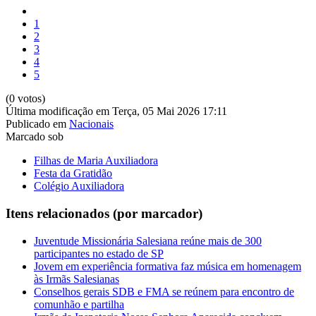
1
2
3
4
5
(0 votos)
Última modificação em Terça, 05 Mai 2026 17:11
Publicado em
Nacionais
Marcado sob
Filhas de Maria Auxiliadora
Festa da Gratidão
Colégio Auxiliadora
Itens relacionados (por marcador)
Juventude Missionária Salesiana reúne mais de 300
participantes no estado de SP
Jovem em experiência formativa faz música em homenagem
às Irmãs Salesianas
Conselhos gerais SDB e FMA se reúnem para encontro de
comunhão e partilha