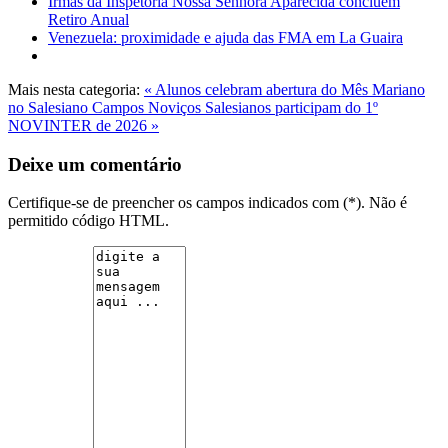
Irmãs da Inspetoria Nossa Senhora Aparecida concluem
Retiro Anual
Venezuela: proximidade e ajuda das FMA em La Guaira
Mais nesta categoria:
« Alunos celebram abertura do Mês Mariano
no Salesiano Campos
Noviços Salesianos participam do 1º
NOVINTER de 2026 »
Deixe um comentário
Certifique-se de preencher os campos indicados com (*). Não é
permitido código HTML.