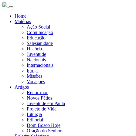
Home
Matérias
Ação Social
Comunicação
Educação
Salesianidade
História
Juventude
Nacionais
Internacionais
Igreja
Missões
Vocações
Artigos
Reitor-mor
Novos Pátios
Juventude em Pauta
Projeto de Vida
Liturgia
Editorial
Dom Bosco Hoje
Oração do Senhor