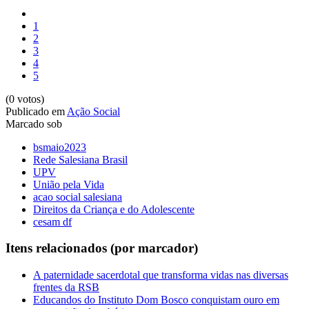
1
2
3
4
5
(0 votos)
Publicado em
Ação Social
Marcado sob
bsmaio2023
Rede Salesiana Brasil
UPV
União pela Vida
acao social salesiana
Direitos da Criança e do Adolescente
cesam df
Itens relacionados (por marcador)
A paternidade sacerdotal que transforma vidas nas diversas
frentes da RSB
Educandos do Instituto Dom Bosco conquistam ouro em