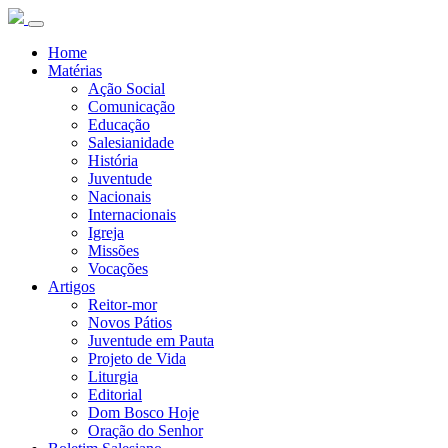
Home
Matérias
Ação Social
Comunicação
Educação
Salesianidade
História
Juventude
Nacionais
Internacionais
Igreja
Missões
Vocações
Artigos
Reitor-mor
Novos Pátios
Juventude em Pauta
Projeto de Vida
Liturgia
Editorial
Dom Bosco Hoje
Oração do Senhor