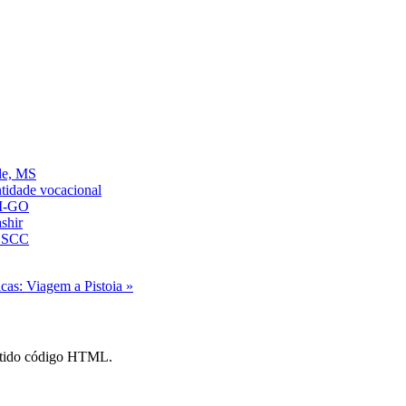
de, MS
ntidade vocacional
AM-GO
shir
 SSCC
cas: Viagem a Pistoia »
mitido código HTML.