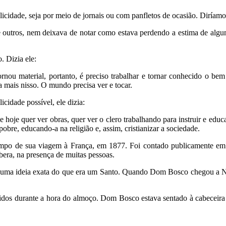
idade, seja por meio de jornais ou com panfletos de ocasião. Diríamos
 outros, nem deixava de notar como estava perdendo a estima de alguma
. Dizia ele:
ou material, portanto, é preciso trabalhar e tornar conhecido o bem
 mais nisso. O mundo precisa ver e tocar.
cidade possível, ele dizia:
e hoje quer ver obras, quer ver o clero trabalhando para instruir e edu
 pobre, educando-a na religião e, assim, cristianizar a sociedade.
empo de sua viagem à França, em 1877. Foi contado publicamente em
bera, na presença de muitas pessoas.
r uma ideia exata do que era um Santo. Quando Dom Bosco chegou a Ni
idos durante a hora do almoço. Dom Bosco estava sentado à cabeceira