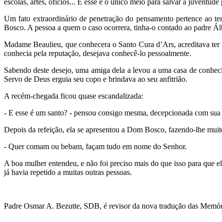
escolas, artes, ofícios... E esse é o único meio para salvar a juventude
Um fato extraordinário de penetração do pensamento pertence ao t
Bosco. A pessoa a quem o caso ocorrera, tinha-o contado ao padre Ál
Madame Beaulieu, que conhecera o Santo Cura d’Ars, acreditava te
conhecia pela reputação, desejava conhecê-lo pessoalmente.
Sabendo deste desejo, uma amiga dela a levou a uma casa de conhec
Servo de Deus erguia seu copo e brindava ao seu anfitrião.
A recém-chegada ficou quase escandalizada:
- E esse é um santo? - pensou consigo mesma, decepcionada com sua 
Depois da refeição, ela se apresentou a Dom Bosco, fazendo-lhe muit
- Quer comam ou bebam, façam tudo em nome do Senhor.
A boa mulher entendeu, e não foi preciso mais do que isso para que el
já havia repetido a muitas outras pessoas.
Padre Osmar A. Bezutte, SDB, é revisor da nova tradução das Memór