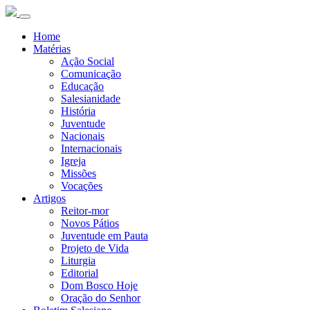
Home
Matérias
Ação Social
Comunicação
Educação
Salesianidade
História
Juventude
Nacionais
Internacionais
Igreja
Missões
Vocações
Artigos
Reitor-mor
Novos Pátios
Juventude em Pauta
Projeto de Vida
Liturgia
Editorial
Dom Bosco Hoje
Oração do Senhor