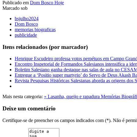
Publicado em
Dom Bosco Hoje
Marcado sob
bsjulho2024
Dom Bosco
memorias biograficas
publicidade
Itens relacionados (por marcador)
Henrique Escudeiro professa votos perpétuos em Campo Gran
Encontro Inspetorial de Formandos Salesianos intensifica a ide
Boletim Salesiano ganha destaque nas salas de aula no CES
Entregue a ‘Positio super martyrio’ do Servo de Deus Akash Ba
Revista Pesquisas Históricas Salesianas aborda as origens dos
Mais nesta categoria:
« Lasanha, queijo e rapadura
Memórias Biográfi
Deixe um comentário
Certifique-se de preencher os campos indicados com (*). Não é per