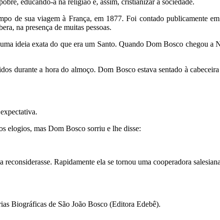
 pobre, educando-a na religião e, assim, cristianizar a sociedade.
empo de sua viagem à França, em 1877. Foi contado publicamente em
bera, na presença de muitas pessoas.
r uma ideia exata do que era um Santo. Quando Dom Bosco chegou a Ni
idos durante a hora do almoço. Dom Bosco estava sentado à cabeceira
expectativa.
os elogios, mas Dom Bosco sorriu e lhe disse:
a reconsiderasse. Rapidamente ela se tornou uma cooperadora salesiana,
ias Biográficas de São João Bosco (Editora Edebê).