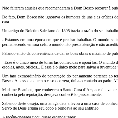
Não faltaram aqueles que recomendaram a Dom Bosco recorrer à public
De fato, Dom Bosco não ignorava os humores de uns e as críticas de
cara.
Um artigo do Boletim Salesiano de 1895 trazia a razão do seu trabalho
- Estamos em uma época em que é preciso trabalhar. O mundo se torn
permanecendo em sua cela, o mundo não presta atenção e não acredita
Falando então da conveniência de dar às boas obras o máximo de publi
- Esse é o único meio de torná-las conhecidas e apoiá-las. O mundo d
escolas, artes, ofícios... E esse é o único meio para salvar a juventude
Um fato extraordinário de penetração do pensamento pertence ao t
Bosco. A pessoa a quem o caso ocorrera, tinha-o contado ao padre Ál
Madame Beaulieu, que conhecera o Santo Cura d’Ars, acreditava te
conhecia pela reputação, desejava conhecê-lo pessoalmente.
Sabendo deste desejo, uma amiga dela a levou a uma casa de conhec
Servo de Deus erguia seu copo e brindava ao seu anfitrião.
A recém-chegada ficou quase escandalizada: