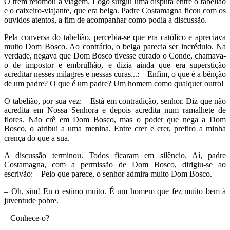
O trem retomou a viagem. Logo surgiu uma disputa entre o tabelião
e o caixeiro-viajante, que era belga. Padre Costamagna ficou com os
ouvidos atentos, a fim de acompanhar como podia a discussão.
Pela conversa do tabelião, percebia-se que era católico e apreciava
muito Dom Bosco. Ao contrário, o belga parecia ser incrédulo. Na
verdade, negava que Dom Bosco tivesse curado o Conde, chamava-
o de impostor e embrulhão, e dizia ainda que era superstição
acreditar nesses milagres e nessas curas...: – Enfim, o que é a bênção
de um padre? O que é um padre? Um homem como qualquer outro!
O tabelião, por sua vez: – Está em contradição, senhor. Diz que não
acredita em Nossa Senhora e depois acredita num ramalhete de
flores. Não crê em Dom Bosco, mas o poder que nega a Dom
Bosco, o atribui a uma menina. Entre crer e crer, prefiro a minha
crença do que a sua.
A discussão terminou. Todos ficaram em silêncio. Aí, padre
Costamagna, com a permissão de Dom Bosco, dirigiu-se ao
escrivão: – Pelo que parece, o senhor admira muito Dom Bosco.
– Oh, sim! Eu o estimo muito. É um homem que fez muito bem à
juventude pobre.
– Conhece-o?