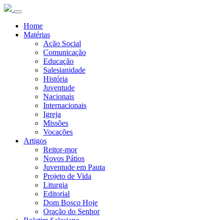
Home
Matérias
Ação Social
Comunicação
Educação
Salesianidade
História
Juventude
Nacionais
Internacionais
Igreja
Missões
Vocações
Artigos
Reitor-mor
Novos Pátios
Juventude em Pauta
Projeto de Vida
Liturgia
Editorial
Dom Bosco Hoje
Oração do Senhor