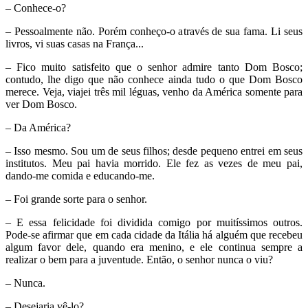
– Conhece-o?
– Pessoalmente não. Porém conheço-o através de sua fama. Li seus
livros, vi suas casas na França...
– Fico muito satisfeito que o senhor admire tanto Dom Bosco;
contudo, lhe digo que não conhece ainda tudo o que Dom Bosco
merece. Veja, viajei três mil léguas, venho da América somente para
ver Dom Bosco.
– Da América?
– Isso mesmo. Sou um de seus filhos; desde pequeno entrei em seus
institutos. Meu pai havia morrido. Ele fez as vezes de meu pai,
dando-me comida e educando-me.
– Foi grande sorte para o senhor.
– E essa felicidade foi dividida comigo por muitíssimos outros.
Pode-se afirmar que em cada cidade da Itália há alguém que recebeu
algum favor dele, quando era menino, e ele continua sempre a
realizar o bem para a juventude. Então, o senhor nunca o viu?
– Nunca.
– Desejaria vê-lo?