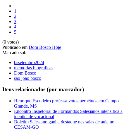
1
2
3
4
5
(0 votos)
Publicado em
Dom Bosco Hoje
Marcado sob
bssetembro2024
memorias biograficas
Dom Bosco
sao joao bosco
Itens relacionados (por marcador)
Henrique Escudeiro professa votos perpétuos em Campo
Grande, MS
Encontro Inspetorial de Formandos Salesianos intensifica a
identidade vocacional
Boletim Salesiano ganha destaque nas salas de aula no
CESAM-GO