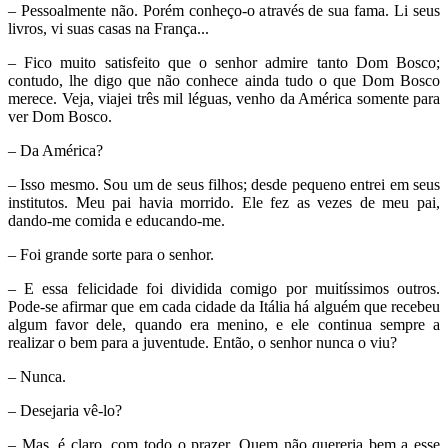
– Pessoalmente não. Porém conheço-o através de sua fama. Li seus
livros, vi suas casas na França...
– Fico muito satisfeito que o senhor admire tanto Dom Bosco;
contudo, lhe digo que não conhece ainda tudo o que Dom Bosco
merece. Veja, viajei três mil léguas, venho da América somente para
ver Dom Bosco.
– Da América?
– Isso mesmo. Sou um de seus filhos; desde pequeno entrei em seus
institutos. Meu pai havia morrido. Ele fez as vezes de meu pai,
dando-me comida e educando-me.
– Foi grande sorte para o senhor.
– E essa felicidade foi dividida comigo por muitíssimos outros.
Pode-se afirmar que em cada cidade da Itália há alguém que recebeu
algum favor dele, quando era menino, e ele continua sempre a
realizar o bem para a juventude. Então, o senhor nunca o viu?
– Nunca.
– Desejaria vê-lo?
– Mas, é claro, com todo o prazer. Quem não quereria bem a esse