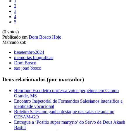
1
2
3
4
5
(0 votos)
Publicado em
Dom Bosco Hoje
Marcado sob
bssetembro2024
memorias biograficas
Dom Bosco
sao joao bosco
Itens relacionados (por marcador)
Henrique Escudeiro professa votos perpétuos em Campo
Grande, MS
Encontro Inspetorial de Formandos Salesianos intensifica a
identidade vocacional
Boletim Salesiano ganha destaque nas salas de aula no
CESAM-GO
Entregue a ‘Positio super martyrio’ do Servo de Deus Akash
Bashir