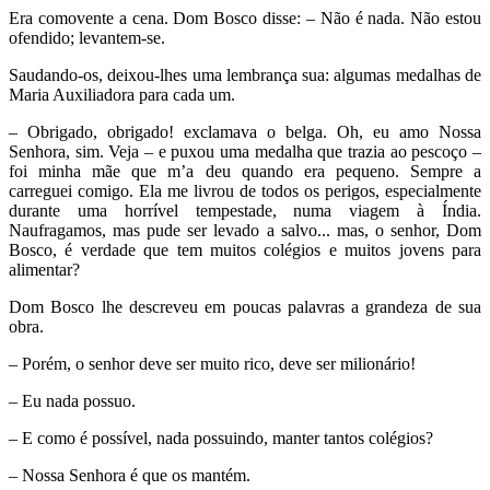
Era comovente a cena. Dom Bosco disse: – Não é nada. Não estou
ofendido; levantem-se.
Saudando-os, deixou-lhes uma lembrança sua: algumas medalhas de
Maria Auxiliadora para cada um.
– Obrigado, obrigado! exclamava o belga. Oh, eu amo Nossa
Senhora, sim. Veja – e puxou uma medalha que trazia ao pescoço –
foi minha mãe que m’a deu quando era pequeno. Sempre a
carreguei comigo. Ela me livrou de todos os perigos, especialmente
durante uma horrível tempestade, numa viagem à Índia.
Naufragamos, mas pude ser levado a salvo... mas, o senhor, Dom
Bosco, é verdade que tem muitos colégios e muitos jovens para
alimentar?
Dom Bosco lhe descreveu em poucas palavras a grandeza de sua
obra.
– Porém, o senhor deve ser muito rico, deve ser milionário!
– Eu nada possuo.
– E como é possível, nada possuindo, manter tantos colégios?
– Nossa Senhora é que os mantém.