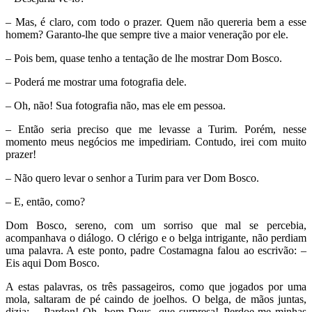
– Mas, é claro, com todo o prazer. Quem não quereria bem a esse
homem? Garanto-lhe que sempre tive a maior veneração por ele.
– Pois bem, quase tenho a tentação de lhe mostrar Dom Bosco.
– Poderá me mostrar uma fotografia dele.
– Oh, não! Sua fotografia não, mas ele em pessoa.
– Então seria preciso que me levasse a Turim. Porém, nesse
momento meus negócios me impediriam. Contudo, irei com muito
prazer!
– Não quero levar o senhor a Turim para ver Dom Bosco.
– E, então, como?
Dom Bosco, sereno, com um sorriso que mal se percebia,
acompanhava o diálogo. O clérigo e o belga intrigante, não perdiam
uma palavra. A este ponto, padre Costamagna falou ao escrivão: –
Eis aqui Dom Bosco.
A estas palavras, os três passageiros, como que jogados por uma
mola, saltaram de pé caindo de joelhos. O belga, de mãos juntas,
dizia: – Pardon! Oh, bom Deus, que surpresa! Perdoe-me minhas