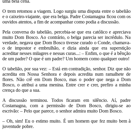
uma bela cena.
O trem retomou a viagem. Logo surgiu uma disputa entre o tabelião
e o caixeiro-viajante, que era belga. Padre Costamagna ficou com os
ouvidos atentos, a fim de acompanhar como podia a discussão.
Pela conversa do tabelião, percebia-se que era católico e apreciava
muito Dom Bosco. Ao contrário, o belga parecia ser incrédulo. Na
verdade, negava que Dom Bosco tivesse curado o Conde, chamava-
o de impostor e embrulhão, e dizia ainda que era superstição
acreditar nesses milagres e nessas curas...: – Enfim, o que é a bênção
de um padre? O que é um padre? Um homem como qualquer outro!
O tabelião, por sua vez: – Está em contradição, senhor. Diz que não
acredita em Nossa Senhora e depois acredita num ramalhete de
flores. Não crê em Dom Bosco, mas o poder que nega a Dom
Bosco, o atribui a uma menina. Entre crer e crer, prefiro a minha
crença do que a sua.
A discussão terminou. Todos ficaram em silêncio. Aí, padre
Costamagna, com a permissão de Dom Bosco, dirigiu-se ao
escrivão: – Pelo que parece, o senhor admira muito Dom Bosco.
– Oh, sim! Eu o estimo muito. É um homem que fez muito bem à
juventude pobre.