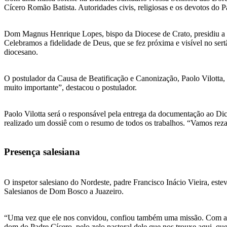
Cícero Romão Batista. Autoridades civis, religiosas e os devotos do
Dom Magnus Henrique Lopes, bispo da Diocese de Crato, presidiu a ce
Celebramos a fidelidade de Deus, que se fez próxima e visível no sert
diocesano.
O postulador da Causa de Beatificação e Canonização, Paolo Vilotta, 
muito importante”, destacou o postulador.
Paolo Vilotta será o responsável pela entrega da documentação ao Dica
realizado um dossiê com o resumo de todos os trabalhos. “Vamos rezar
Presença salesiana
O inspetor salesiano do Nordeste, padre Francisco Inácio Vieira, est
Salesianos de Dom Bosco a Juazeiro.
“Uma vez que ele nos convidou, confiou também uma missão. Com a exp
dom do Padre Cícero, pelo zelo pastoral dele que nos trouxe aqui, qu