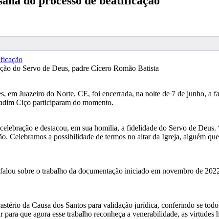
ana do processo de beatificação
zação do Servo de Deus, padre Cícero Romão Batista
 em Juazeiro do Norte, CE, foi encerrada, na noite de 7 de junho, a f
 Padim Ciço participaram do momento.
lebração e destacou, em sua homilia, a fidelidade do Servo de Deus. “
ão. Celebramos a possibilidade de termos no altar da Igreja, alguém que
falou sobre o trabalho da documentação iniciado em novembro de 2022. 
stério da Causa dos Santos para validação jurídica, conferindo se todo
 para que agora esse trabalho reconheça a venerabilidade, as virtudes 