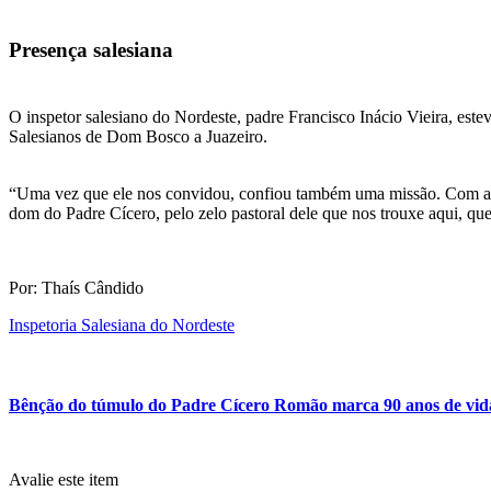
Presença salesiana
O inspetor salesiano do Nordeste, padre Francisco Inácio Vieira, est
Salesianos de Dom Bosco a Juazeiro.
“Uma vez que ele nos convidou, confiou também uma missão. Com a exp
dom do Padre Cícero, pelo zelo pastoral dele que nos trouxe aqui, qu
Por: Thaís Cândido
Inspetoria Salesiana do Nordeste
Bênção do túmulo do Padre Cícero Romão marca 90 anos de vida
Avalie este item