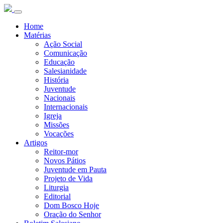
Home
Matérias
Ação Social
Comunicação
Educação
Salesianidade
História
Juventude
Nacionais
Internacionais
Igreja
Missões
Vocações
Artigos
Reitor-mor
Novos Pátios
Juventude em Pauta
Projeto de Vida
Liturgia
Editorial
Dom Bosco Hoje
Oração do Senhor