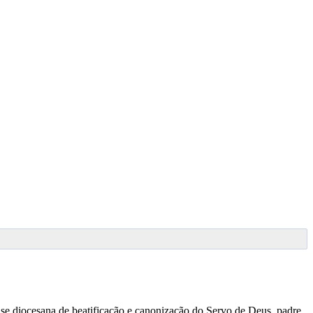
ase diocesana de beatificação e canonização do Servo de Deus, padre