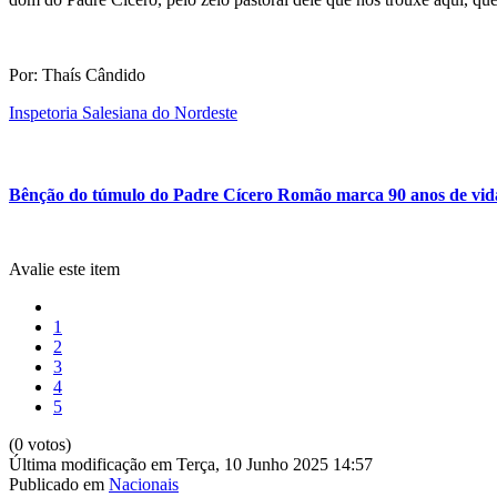
Por: Thaís Cândido
Inspetoria Salesiana do Nordeste
Bênção do túmulo do Padre Cícero Romão marca 90 anos de vida
Avalie este item
1
2
3
4
5
(0 votos)
Última modificação em Terça, 10 Junho 2025 14:57
Publicado em
Nacionais