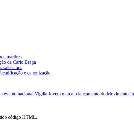
nos mártires
ação de Carlo Braga
s salesianos
 beatificação e canonização
em evento nacional
Vigília Jovem marca o lançamento do Movimento Juv
mitido código HTML.