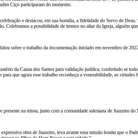
 Padim Ciço participaram do momento.
lebração e destacou, em sua homilia, a fidelidade do Servo de Deus. “
ão. Celebramos a possibilidade de termos no altar da Igreja, alguém que
falou sobre o trabalho da documentação iniciado em novembro de 2022. 
stério da Causa dos Santos para validação jurídica, conferindo se todo
 para que agora esse trabalho reconheça a venerabilidade, as virtudes 
eve presente na missa, junto com a comunidade salesiana de Juazeiro do 
ressiva obra de Juazeiro, leva avante essa missão bonita que o Padre
e trouxe os filhos de Dom Bosco a esta cidade.”