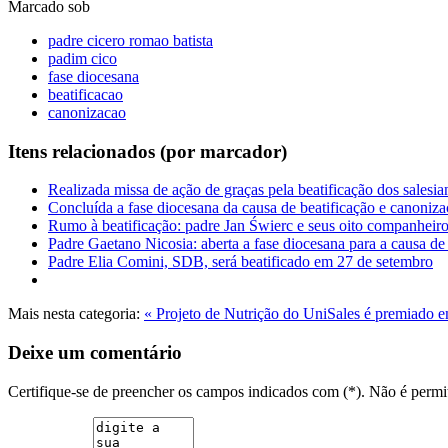
Marcado sob
padre cicero romao batista
padim cico
fase diocesana
beatificacao
canonizacao
Itens relacionados (por marcador)
Realizada missa de ação de graças pela beatificação dos salesia
Concluída a fase diocesana da causa de beatificação e canoniz
Rumo à beatificação: padre Jan Świerc e seus oito companheiro
Padre Gaetano Nicosia: aberta a fase diocesana para a causa de
Padre Elia Comini, SDB, será beatificado em 27 de setembro
Mais nesta categoria:
« Projeto de Nutrição do UniSales é premiado 
Deixe um comentário
Certifique-se de preencher os campos indicados com (*). Não é per