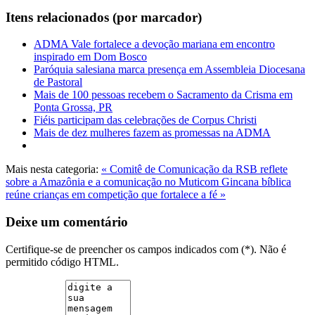
Itens relacionados (por marcador)
ADMA Vale fortalece a devoção mariana em encontro
inspirado em Dom Bosco
Paróquia salesiana marca presença em Assembleia Diocesana
de Pastoral
Mais de 100 pessoas recebem o Sacramento da Crisma em
Ponta Grossa, PR
Fiéis participam das celebrações de Corpus Christi
Mais de dez mulheres fazem as promessas na ADMA
Mais nesta categoria:
« Comitê de Comunicação da RSB reflete
sobre a Amazônia e a comunicação no Muticom
Gincana bíblica
reúne crianças em competição que fortalece a fé »
Deixe um comentário
Certifique-se de preencher os campos indicados com (*). Não é
permitido código HTML.