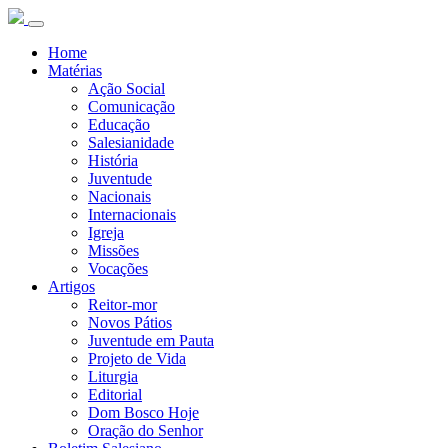
Home
Matérias
Ação Social
Comunicação
Educação
Salesianidade
História
Juventude
Nacionais
Internacionais
Igreja
Missões
Vocações
Artigos
Reitor-mor
Novos Pátios
Juventude em Pauta
Projeto de Vida
Liturgia
Editorial
Dom Bosco Hoje
Oração do Senhor