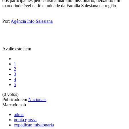
dos participantes pelo carisma mariano missionário, deixando um
marco indelével na fé e unidade da Família Salesiana da região.
Por:
Agência Info Salesiana
Avalie este item
1
2
3
4
5
(0 votos)
Publicado em
Nacionais
Marcado sob
adma
ponta grossa
expedicao missionaria