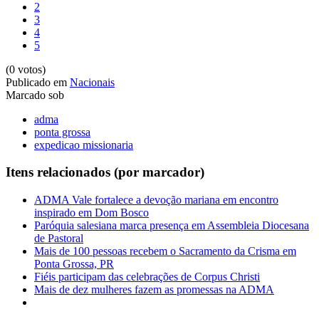
2
3
4
5
(0 votos)
Publicado em
Nacionais
Marcado sob
adma
ponta grossa
expedicao missionaria
Itens relacionados (por marcador)
ADMA Vale fortalece a devoção mariana em encontro
inspirado em Dom Bosco
Paróquia salesiana marca presença em Assembleia Diocesana
de Pastoral
Mais de 100 pessoas recebem o Sacramento da Crisma em
Ponta Grossa, PR
Fiéis participam das celebrações de Corpus Christi
Mais de dez mulheres fazem as promessas na ADMA