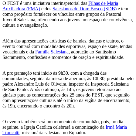
O FEST é uma iniciativa interinspetorial das
Filhas de Maria
Auxiliadora (FMA)
e dos
Salesianos de Dom Bosco (SDB)
e tem
como propósito fortalecer os vínculos entre grupos da Pastoral
Juvenil Salesiana, oferecendo aos jovens um espaço de convivência,
cultura e evangelização.
Além das apresentações artísticas de bandas, danças e teatros, o
evento contará com modalidades esportivas, espaço de skate, tendas
vocacionais e da
Família Salesiana
, adoração ao Santíssimo
Sacramento, confissões e momentos de oração e espiritualidade.
A programação terá início às 9h30, com a chegada das
comunidades, seguida da missa de abertura, às 10h30, presidida pelo
padre Alexandre Luís de Oliveira, inspetor da Inspetoria Salesiana
de São Paulo. Após o almoço, às 14h, os jovens retornarão ao
ginásio para as comemorações dos 25 anos do FEST, que seguirão
com apresentações culturais até o início da vigília de encerramento,
às 19h, encerrando o encontro às 20h.
O evento também será um momento de comunhão, pois, no dia
seguinte, a Igreja Católica celebrará a canonização da
Irmã Maria
Troncatti
, missionária salesiana no Equador.