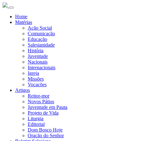
Home
Matérias
Ação Social
Comunicação
Educação
Salesianidade
História
Juventude
Nacionais
Internacionais
Igreja
Missões
Vocações
Artigos
Reitor-mor
Novos Pátios
Juventude em Pauta
Projeto de Vida
Liturgia
Editorial
Dom Bosco Hoje
Oração do Senhor