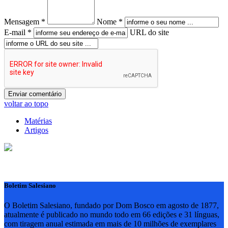
Mensagem *
Nome *
E-mail *
URL do site
voltar ao topo
Matérias
Artigos
Boletim Salesiano
O Boletim Salesiano, fundado por Dom Bosco em agosto de 1877,
atualmente é publicado no mundo todo em 66 edições e 31 línguas,
com tiragem anual estimada em mais de 10 milhões de exemplares