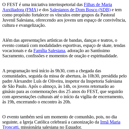
O FEST é uma iniciativa interinspetorial das
Filhas de Maria
Auxiliadora (FMA)
e dos
Salesianos de Dom Bosco (SDB)
e tem
como propósito fortalecer os vínculos entre grupos da Pastoral
Juvenil Salesiana, oferecendo aos jovens um espaço de convivência,
cultura e evangelização.
Além das apresentações artísticas de bandas, danças e teatros, o
evento contará com modalidades esportivas, espaço de skate, tendas
vocacionais e da
Família Salesiana
, adoração ao Santíssimo
Sacramento, confissões e momentos de oração e espiritualidade.
A programação terá início às 9h30, com a chegada das
comunidades, seguida da missa de abertura, às 10h30, presidida pelo
padre Alexandre Luís de Oliveira, inspetor da Inspetoria Salesiana
de São Paulo. Após o almoço, às 14h, os jovens retornarão ao
ginásio para as comemorações dos 25 anos do FEST, que seguirão
com apresentações culturais até o início da vigília de encerramento,
às 19h, encerrando o encontro às 20h.
O evento também será um momento de comunhão, pois, no dia
seguinte, a Igreja Católica celebrará a canonização da
Irmã Maria
Troncatti
, missionária salesiana no Equador.