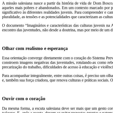
A missão salesiana nasce a partir da história de vida de Dom Bosco
aqueles mais pobres e abandonados. Em um contexto marcado por pro
significativo às diferentes realidades juvenis. Para compreender e 
pluralidade, as tensões e as potencialidades que caracterizam as cultu
O documento “Imaginários e características das culturas juvenis n
encontro das juventudes, não desde a doutrina, mas por meio de um di
Olhar com realismo e esperança
Essa orientação converge diretamente com o coração do Sistema Preve
constroem imagens negativas das juventudes, rotulando-as como rebe
precarização do trabalho, dificuldades de acesso à educação e violênci
Para acompanhar integralmente, entre outras coisas, é preciso um olha
e, também sua força criadora, que renova culturas e práticas sociais. 
Ouvir com o coração
Da mesma forma, a escuta salesiana deve ser mais que um gesto cordi
palavras. E, após a escuta, devem-se evitar respostas prontas e pater