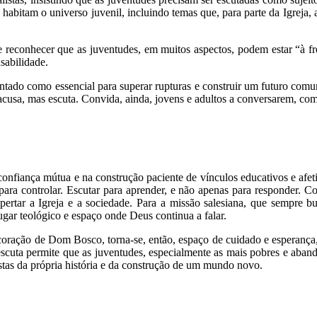
que habitam o universo juvenil, incluindo temas que, para parte da Igreja
s e reconhecer que as juventudes, em muitos aspectos, podem estar “à fr
sabilidade.
ntado como essencial para superar rupturas e construir um futuro com
cusa, mas escuta. Convida, ainda, jovens e adultos a conversarem, com
a confiança mútua e na construção paciente de vínculos educativos e af
ra controlar. Escutar para aprender, e não apenas para responder. Co
ertar a Igreja e a sociedade. Para a missão salesiana, que sempre bu
ugar teológico e espaço onde Deus continua a falar.
 coração de Dom Bosco, torna-se, então, espaço de cuidado e esperanç
 escuta permite que as juventudes, especialmente as mais pobres e aba
as da própria história e da construção de um mundo novo.