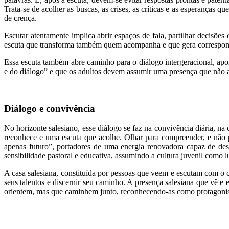
Trata-se de acolher as buscas, as crises, as críticas e as esperanças 
de crença.
Escutar atentamente implica abrir espaços de fala, partilhar decisõe
escuta que transforma também quem acompanha e que gera correspon
Essa escuta também abre caminho para o diálogo intergeracional, apo
e do diálogo” e que os adultos devem assumir uma presença que não a
Diálogo e convivência
No horizonte salesiano, esse diálogo se faz na convivência diária, n
reconhece e uma escuta que acolhe. Olhar para compreender, e não pa
apenas futuro”, portadores de uma energia renovadora capaz de desp
sensibilidade pastoral e educativa, assumindo a cultura juvenil como l
A casa salesiana, constituída por pessoas que veem e escutam com o
seus talentos e discernir seu caminho. A presença salesiana que vê e
orientem, mas que caminhem junto, reconhecendo-as como protagonist