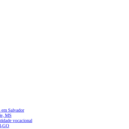
s em Salvador
de, MS
ntidade vocacional
AM-GO