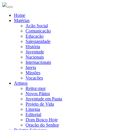
Home
Matérias
Ação Social
Comunicação
Educação
Salesianidade
História
Juventude
Nacionais
Internacionais
Igreja
Missões
Vocações
Artigos
Reitor-mor
Novos Pátios
Juventude em Pauta
Projeto de Vida
Liturgia
Editorial
Dom Bosco Hoje
Oração do Senhor