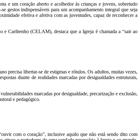
nta e um coração aberto e acolhedor às crianças e jovens, sobretudo
-se gestos indispensáveis para um acompanhamento integral que seja
oximidade efetiva e afetiva com as juventudes, capaz de reconhecer a
ano e Caribenho (CELAM), destaca que a Igreja é chamada a “sair ao
precisa libertar-se de estigmas e rótulos. Os adultos, muitas vezes,
postas diante de realidades marcadas por desigualdades estruturais,
s vulnerabilidades marcadas por desigualdade, precarização e exclusão,
astoral e pedagógico.
 “ouvir com o coração”, inclusive aquilo que não está sendo dito com
tos ativos e portadores de uma verdade necessária à Igreja e ao mundo.