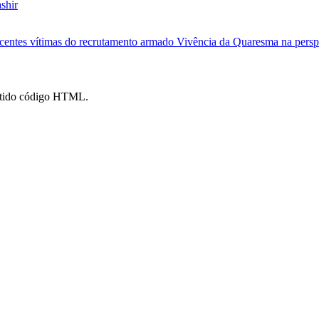
shir
scentes vítimas do recrutamento armado
Vivência da Quaresma na perspe
mitido código HTML.