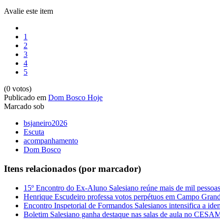
Avalie este item
1
2
3
4
5
(0 votos)
Publicado em
Dom Bosco Hoje
Marcado sob
bsjaneiro2026
Escuta
acompanhamento
Dom Bosco
Itens relacionados (por marcador)
15º Encontro do Ex-Aluno Salesiano reúne mais de mil pessoa
Henrique Escudeiro professa votos perpétuos em Campo Gran
Encontro Inspetorial de Formandos Salesianos intensifica a ide
Boletim Salesiano ganha destaque nas salas de aula no CES