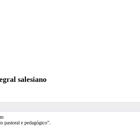
gral salesiano
om
to pastoral e pedagógico”.