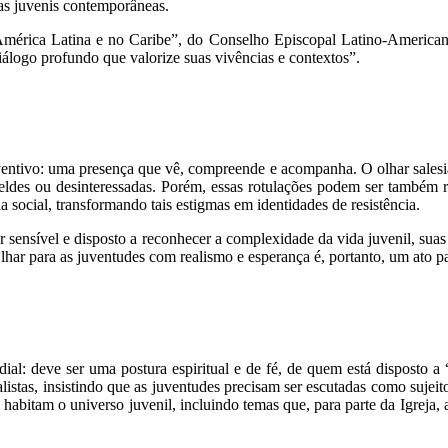
ras juvenis contemporâneas.
a América Latina e no Caribe”, do Conselho Episcopal Latino-Americ
álogo profundo que valorize suas vivências e contextos”.
ntivo: uma presença que vê, compreende e acompanha. O olhar salesiano 
ldes ou desinteressadas. Porém, essas rotulações podem ser também res
a social, transformando tais estigmas em identidades de resistência.
r sensível e disposto a reconhecer a complexidade da vida juvenil, sua
Olhar para as juventudes com realismo e esperança é, portanto, um ato p
al: deve ser uma postura espiritual e de fé, de quem está disposto a
nalistas, insistindo que as juventudes precisam ser escutadas como sujei
que habitam o universo juvenil, incluindo temas que, para parte da Igreja