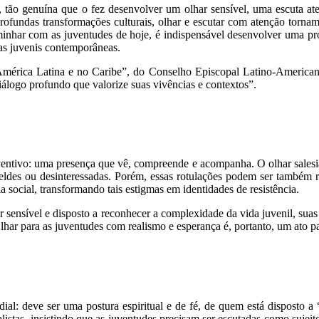
, tão genuína que o fez desenvolver um olhar sensível, uma escuta ate
fundas transformações culturais, olhar e escutar com atenção tornam
caminhar com as juventudes de hoje, é indispensável desenvolver uma pr
ras juvenis contemporâneas.
a América Latina e no Caribe”, do Conselho Episcopal Latino-Americ
álogo profundo que valorize suas vivências e contextos”.
ntivo: uma presença que vê, compreende e acompanha. O olhar salesiano 
ldes ou desinteressadas. Porém, essas rotulações podem ser também res
a social, transformando tais estigmas em identidades de resistência.
r sensível e disposto a reconhecer a complexidade da vida juvenil, sua
Olhar para as juventudes com realismo e esperança é, portanto, um ato p
al: deve ser uma postura espiritual e de fé, de quem está disposto a
nalistas, insistindo que as juventudes precisam ser escutadas como sujei