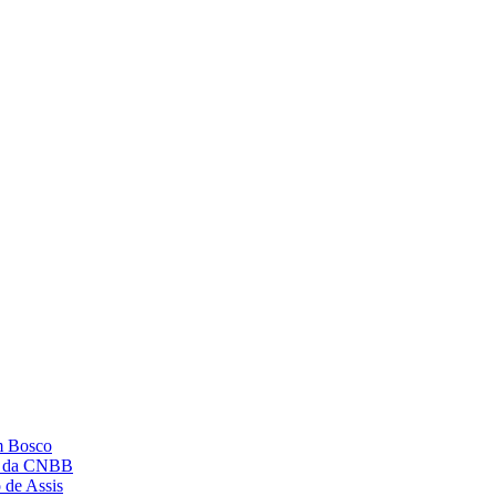
m Bosco
os da CNBB
 de Assis