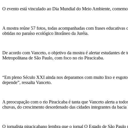
O evento está vinculado ao Dia Mundial do Meio Ambiente, comemor
A mostra reúne 57 fotos, todas acompanhadas com frases educativas o
obtidas no paraíso ecológico litorâneo da Juréia.
De acordo com Vanceto, o objetivo da mostra é alertar estudantes de t
Metropolitana de São Paulo, com foco no rio Piracicaba.
“Em pleno Século XXI ainda nos deparamos com muito lixo e esgoto de
depende”, ressalta Vanceto.
A preocupação com o rio Piracicaba é tanta que Vanceto alerta a todo
chuvas, do crescimento desordenado das cidades integrantes da bacia 
O jornalista piracicabano lembra que o jornal O Estado de São Paulo 