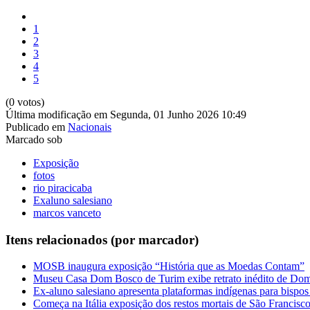
1
2
3
4
5
(0 votos)
Última modificação em Segunda, 01 Junho 2026 10:49
Publicado em
Nacionais
Marcado sob
Exposição
fotos
rio piracicaba
Exaluno salesiano
marcos vanceto
Itens relacionados (por marcador)
MOSB inaugura exposição “História que as Moedas Contam”
Museu Casa Dom Bosco de Turim exibe retrato inédito de Do
Ex-aluno salesiano apresenta plataformas indígenas para bisp
Começa na Itália exposição dos restos mortais de São Francisco