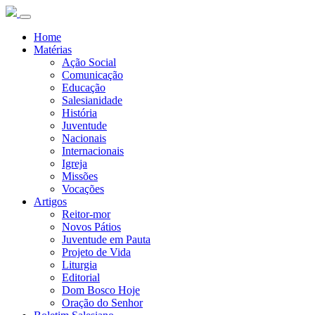
Home
Matérias
Ação Social
Comunicação
Educação
Salesianidade
História
Juventude
Nacionais
Internacionais
Igreja
Missões
Vocações
Artigos
Reitor-mor
Novos Pátios
Juventude em Pauta
Projeto de Vida
Liturgia
Editorial
Dom Bosco Hoje
Oração do Senhor