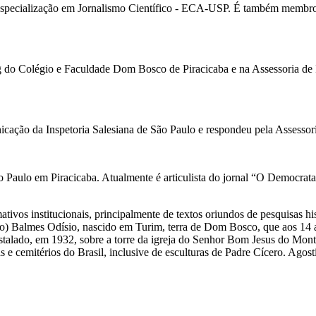
pecialização em Jornalismo Científico - ECA-USP. É também membro do
o Colégio e Faculdade Dom Bosco de Piracicaba e na Assessoria de Imp
ação da Inspetoria Salesiana de São Paulo e respondeu pela Assessori
 Paulo em Piracicaba. Atualmente é articulista do jornal “O Democrata”
ormativos institucionais, principalmente de textos oriundos de pesquisa
no) Balmes Odísio, nascido em Turim, terra de Dom Bosco, que aos 14
talado, em 1932, sobre a torre da igreja do Senhor Bom Jesus do Mont
as e cemitérios do Brasil, inclusive de esculturas de Padre Cícero. Agos