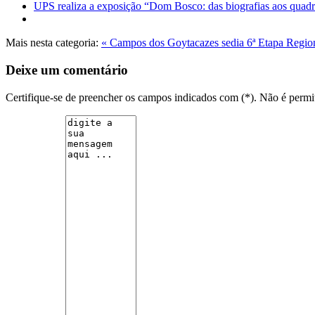
UPS realiza a exposição “Dom Bosco: das biografias aos quad
Mais nesta categoria:
« Campos dos Goytacazes sedia 6ª Etapa Re
Deixe um comentário
Certifique-se de preencher os campos indicados com (*). Não é per