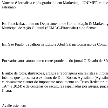
Vanceto é Jornalista e pós-graduado em Marketing – UNIMEP, com es
salesiano.
Em Piracicaba, atuou no Departamento de Comunicação & Marketing d
Municipal de Ação Cultural (SEMAC-Piracicaba) e do Semae.
Em São Paulo, trabalhou na Editora Abril-SP, na Comissão de Comunic
Por vários anos atuou como correspondente do jornal O Estado de São
É autor de fotos, ilustrações, artigos e reportagens em revistas e inf
inédito, que apresenta o ex-aluno de Dom Bosco, Agostinho (Agosti
curiosamente é autor do imponente monumento ao Cristo Redentor ins
1974 a 2024) e de centenas de esculturas espalhadas por igrejas, praç
Ceará.
Avalie este item