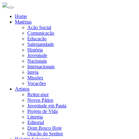
Home
Matérias
Ação Social
Comunicação
Educação
Salesianidade
História
Juventude
Nacionais
Internacionais
Igreja
Missões
Vocações
Artigos
Reitor-mor
Novos Pátios
Juventude em Pauta
Projeto de Vida
Liturgia
Editorial
Dom Bosco Hoje
Oração do Senhor